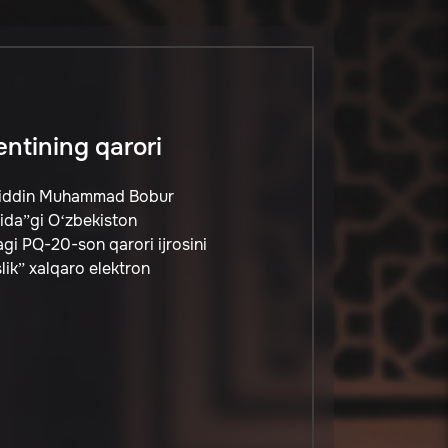
entining qarori
hiriddin Muhammad Bobur
sida”gi O‘zbekiston
gi PQ-20-son qarori ijrosini
lik” xalqaro elektron