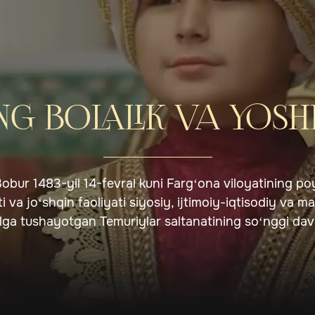
G BOLALIK VA YOSH
ur 1483-yil 14-fevral kuni Farg‘ona viloyatining poyt
 va jo‘shqin faoliyati siyosiy, ijtimoiy-iqtisodiy va m
ga tushayotgan Temuriylar saltanatining so‘nggi davri