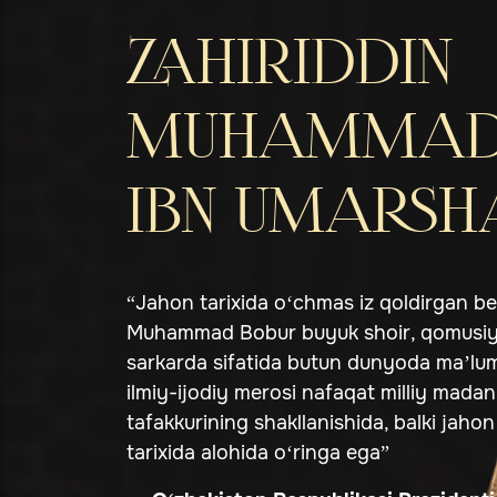
ZAHIRIDDIN
MUHAMMAD
IBN UMARSH
“Jahon tarixida o‘chmas iz qoldirgan be
Muhammad Bobur buyuk shoir, qomusiy o
sarkarda sifatida butun dunyoda ma’lu
ilmiy-ijodiy merosi nafaqat milliy madan
tafakkurining shakllanishida, balki jahon 
tarixida alohida o‘ringa ega”