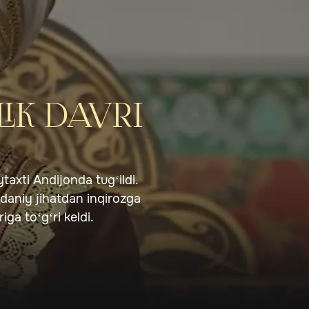
LIK DAVRI
axti Andijonda tug‘ildi.
adaniy jihatdan inqirozga
ga to‘g‘ri keldi.