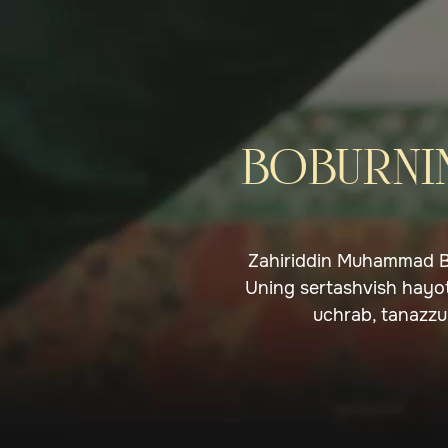
BOBURNIN
Zahiriddin Muhammad Bob
Uning sertashvish hayoti
uchrab, tanazzul