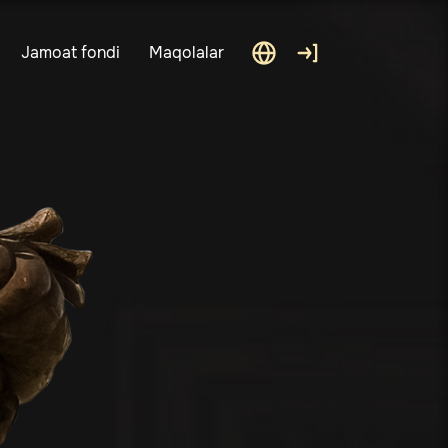
Jamoat fondi
Maqolalar