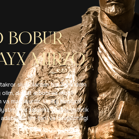
 BOBUR
AYX MIRZO
takror siymolardan biri Zahiriddin
lim, davlat arbobi va mohir
m va mashhurdir. Uning beqiyos
iyatimiz va xalqimiz adabiy-estetik
adabiyoti, ilm-fani va davlatchiligi