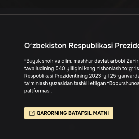
O‘zbekiston Respublikasi Prezid
“Buyuk shoir va olim, mashhur davlat arbobi Za
tavalludining 540 yilligini keng nishonlash to‘g‘ri
Respublikasi Prezidentining 2023-yil 25-yanvarda
ta’minlash yuzasidan tashkil etilgan “Boburshunos
paltformasi.
QARORNING BATAFSIL MATNI