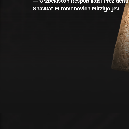
— O‘zbekiston Respublikasi Prezidenti
Shavkat Miromonovich Mirziyoyev