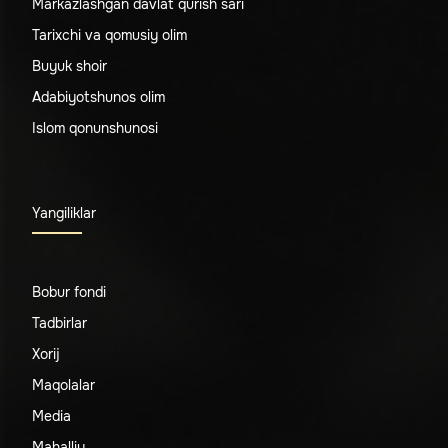
Markazlashgan davlat qurish sari
Tarixchi va qomusiy olim
Buyuk shoir
Adabiyotshunos olim
Islom qonunshunosi
Yangiliklar
Bobur fondi
Tadbirlar
Xorij
Maqolalar
Media
Mahalliy