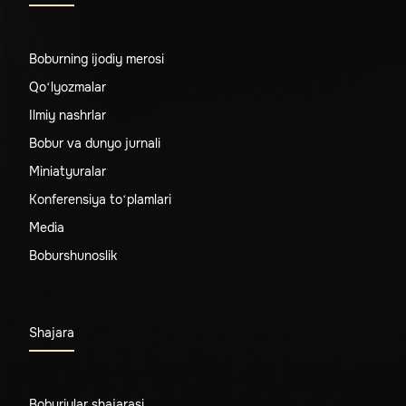
Boburning ijodiy merosi
Qo‘lyozmalar
Ilmiy nashrlar
Bobur va dunyo jurnali
Miniatyuralar
Konferensiya to‘plamlari
Media
Boburshunoslik
Shajara
Boburiylar shajarasi