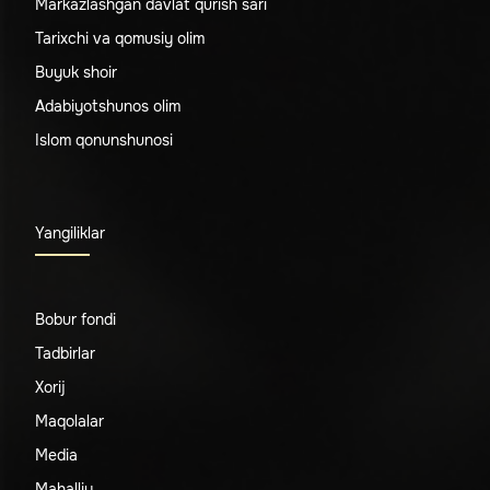
Markazlashgan davlat qurish sari
Tarixchi va qomusiy olim
Buyuk shoir
Adabiyotshunos olim
Islom qonunshunosi
Yangiliklar
Bobur fondi
Tadbirlar
Xorij
Maqolalar
Media
Mahalliy