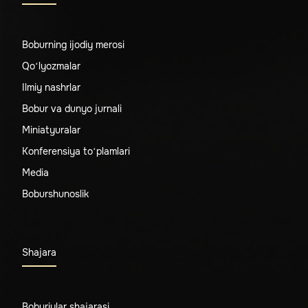
Boburning ijodiy merosi
Qo‘lyozmalar
Ilmiy nashrlar
Bobur va dunyo jurnali
Miniatyuralar
Konferensiya to‘plamlari
Media
Boburshunoslik
Shajara
Boburiylar shajarasi