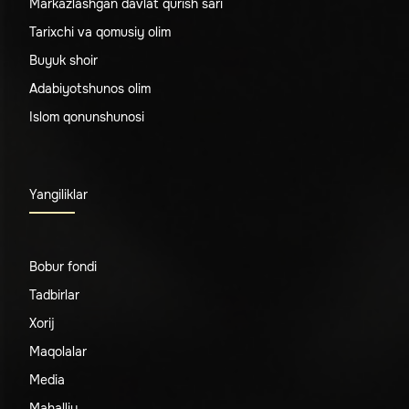
Markazlashgan davlat qurish sari
Tarixchi va qomusiy olim
Buyuk shoir
Adabiyotshunos olim
Islom qonunshunosi
Yangiliklar
Bobur fondi
Tadbirlar
Xorij
Maqolalar
Media
Mahalliy