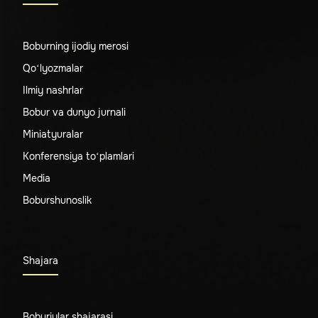
Boburning ijodiy merosi
Qo‘lyozmalar
Ilmiy nashrlar
Bobur va dunyo jurnali
Miniatyuralar
Konferensiya to‘plamlari
Media
Boburshunoslik
Shajara
Boburiylar shajarasi