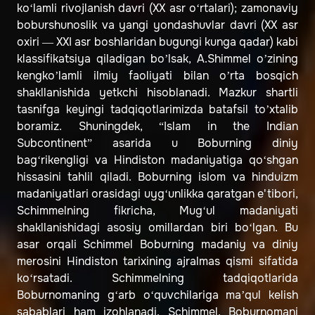
ko‘lamli rivojlanish davri (XX asr o‘rtalari); zamonaviy
boburshunoslik va yangi yondashuvlar davri (XX asr
oxiri — XXI asr boshlaridan bugungi kunga qadar) kabi
klassifikatsiya qiladigan bo’lsak, A.Shimmel o’zining
kengko’lamli ilmiy faoliyati bilan o’rta bosqich
shakllanishida yetkchi hisoblanadi. Mazkur shartli
tasnifga keyingi tadqiqotlarimizda batafsil to’xtalib
boramiz. Shuningdek, “Islam in the Indian
Subcontinent” asarida u Boburning diniy
bag‘rikengligi va Hindiston madaniyatiga qo‘shgan
hissasini tahlil qiladi. Boburning islom va hinduizm
madaniyatlari orasidagi uyg‘unlikka qaratgan e'tibori,
Schimmelning fikricha, Mug‘ul madaniyati
shakllanishidagi asosiy omillardan biri bo‘lgan. Bu
asar orqali Schimmel Boburning madaniy va diniy
merosini Hindiston tarixining ajralmas qismi sifatida
ko‘rsatadi. Schimmelning tadqiqotlarida
Boburnomaning g‘arb o‘quvchilariga ma’qul kelish
sabablari ham izohlanadi. Schimmel, Boburnomani