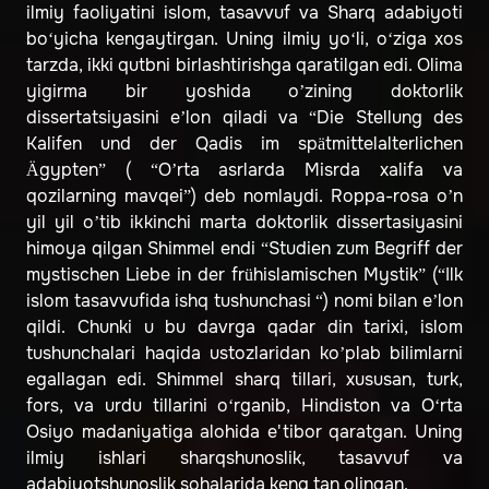
ilmiy faoliyatini islom, tasavvuf va Sharq adabiyoti
bo‘yicha kengaytirgan. Uning ilmiy yo‘li, o‘ziga xos
tarzda, ikki qutbni birlashtirishga qaratilgan edi. Olima
yigirma bir yoshida o’zining doktorlik
dissertatsiyasini e’lon qiladi va “Die Stellung des
Kalifen und der Qadis im spätmittelalterlichen
Ägypten” ( “O’rta asrlarda Misrda xalifa va
qozilarning mavqei”) deb nomlaydi. Roppa-rosa o’n
yil yil o’tib ikkinchi marta doktorlik dissertasiyasini
himoya qilgan Shimmel endi “Studien zum Begriff der
mystischen Liebe in der frühislamischen Mystik” (“Ilk
islom tasavvufida ishq tushunchasi “) nomi bilan e’lon
qildi. Chunki u bu davrga qadar din tarixi, islom
tushunchalari haqida ustozlaridan ko’plab bilimlarni
egallagan edi. Shimmel sharq tillari, xususan, turk,
fors, va urdu tillarini o‘rganib, Hindiston va O‘rta
Osiyo madaniyatiga alohida e'tibor qaratgan. Uning
ilmiy ishlari sharqshunoslik, tasavvuf va
adabiyotshunoslik sohalarida keng tan olingan.