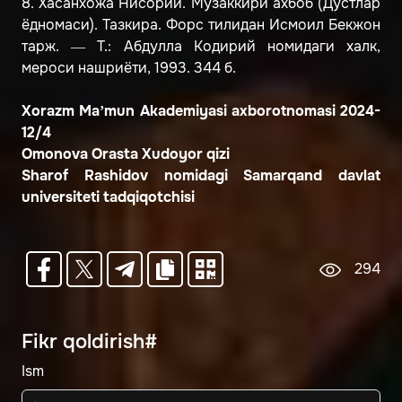
8. Хасанхожа Нисорий. Музаккири ахбоб (Дустлар
ёдномаси). Тазкира. Форс тилидан Исмоил Бекжон
тарж. — Т.: Абдулла Кодирий номидаги халк,
мероси нашриёти, 1993. 344 б.
Xorazm Ma’mun Akademiyasi axborotnomasi 2024-
12/4
Omonova Orasta Xudoyor qizi
Sharof Rashidov nomidagi Samarqand davlat
universiteti tadqiqotchisi
294
Fikr qoldirish#
Ism