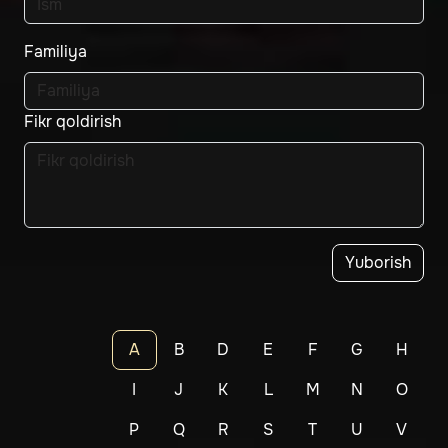
Familiya
Fikr qoldirish
Yuborish
A
B
D
E
F
G
H
I
J
K
L
M
N
O
P
Q
R
S
T
U
V