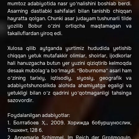
mumtoz adabiyotida nasr yo’nalishini boshlab berdi.
Asarning dastlabki sahifalari bilan tanishib chiqqan
hayratta qolgan. Chunki asar judayam tushunarli tilde
yozilib Bobur o’zini ortiqcha maqtamagan va
takalluflardan yiroq edi.
Xulosa qilib aytganda yurtimiz hududida yetishib
chiqqan yetuk mutafakkir olimlar, shoirlar, ijodkorlar
hali hanuzgacha butun yer yuzini qiziqtirib kelmoqda
desaak mubolag’a bo’lmaydi. “Boburnoma” asari ham
o’zining tarixiy, iqtisodiy, siyosiy, geografik va
adabiyotshunoslikda alohida ahamiyatga egaligi va
yetukligi bilan o’z qadrini yo’qotmaganligi tahsinga
sazovordir.
Foydalanilgan adabiyotlar:
1. Болтабоев Ҳ., 2009. Хорижда бобуршунослик,
Tошкент, 128 б.
2. Annemarie Schimmel. Im Reich der Großmoguln.