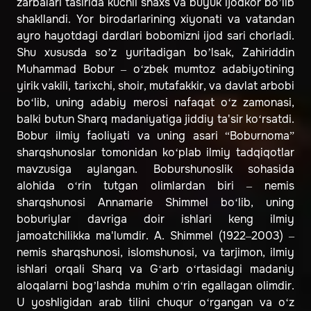
zarbalari tasirida kuchli shaxs va buyuk ijodkor bo’lib
shakllandi. Yor birodarlarining xiyonati va vatandan
ayro hayotdagi dardlari bobomizni ijod sari chorladi.
Shu xususda so’z yuritadigan bo’lsak, Zahiriddin
Muhammad Bobur – o‘zbek mumtoz adabiyotining
yirik vakili, tarixchi, shoir, mutafakkir, va davlat arbobi
bo‘lib, uning adabiy merosi nafaqat o‘z zamonasi,
balki butun Sharq madaniyatiga jiddiy ta'sir ko‘rsatdi.
Bobur ilmiy faoliyati va uning asari “Boburnoma”
sharqshunoslar tomonidan ko‘plab ilmiy tadqiqotlar
mavzusiga aylangan. Boburshunoslik sohasida
alohida o‘rin tutgan olimlardan biri – nemis
sharqshunosi Annamarie Shimmel bo‘lib, uning
boburiylar davriga doir ishlari keng ilmiy
jamoatchilikka ma'lumdir. A. Shimmel (1922–2003) –
nemis sharqshunosi, islomshunosi, va tarjimon, ilmiy
ishlari orqali Sharq va G‘arb o‘rtasidagi madaniy
aloqalarni bog’lashda muhim o‘rin egallagan olimdir.
U yoshligidan arab tilini chuqur o‘rgangan va o‘z