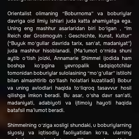
Orientalist olimaning “Boburnoma” va boburiylar
davriga oid ilmiy ishlari juda katta ahamiyatga ega.
Uning eng mashhur asarlaridan biri bo‘lgan , “Im
Reich der Großmoguln : Geschichte, Kunst, Kultur”
(“Buyuk mo’gullar davrida tarix, san’at, madaniyat”)
juda mashhur hisoblanadi. (Ma’lumot o’rnida shuni
aytib o’tish joizki, Annamarie Shimmel ijodida ham
boshqa ko’pgina yevropalik tadqiqotchilar
tomonidan boburiylar sulolasining “mo’g’ullar” istilohi
bilan almashtirib qo’llash holatlari kuzatiladi) Bobur
va uning avlodlari haqida to‘liqroq tasavvur hosil
qilishga imkon beradi. Bu asar, o’sha davr san'ati,
madaniyati, adabiyoti va ijtimoiy hayoti haqida
batafsil ma'lumot beradi.
Shimmelning o‘ziga xosligi shundaki, u boburiylarning
siyosiy va iqtisodiy faoliyatidan ko‘ra, ularning