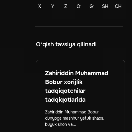
X
Y
Z
Oʻ
Gʻ
SH
CH
O‘qish tavsiya qilinadi
Zahiriddin Muhammad
Bobur xorijlik
tadqiqotchilar
tadqiqotlarida
Zahiriddin Muhammad Bobur
dunyoga mashhur yetuk shaxs,
buyuk shoh va...