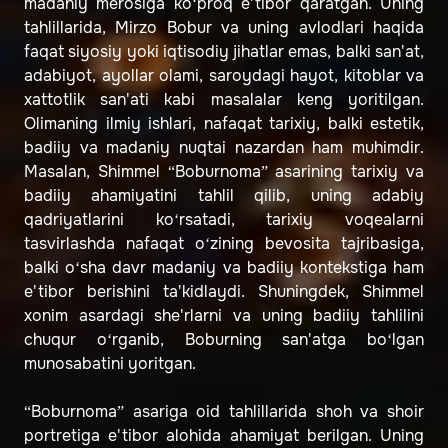
madaniy merosiga ko‘proq e'tibor qaratgan. Uning
tahlillarida, Mirzo Bobur va uning avlodlari haqida
faqat siyosiy yoki iqtisodiy jihatlar emas, balki san'at,
adabiyot, ayollar olami, saroydagi hayot, kitoblar va
xattotlik san'ati kabi masalalar keng yoritilgan.
Olimaning ilmiy ishlari, nafaqat tarixiy, balki estetik,
badiiy va madaniy nuqtai nazardan ham muhimdir.
Masalan, Shimmel “Boburnoma” asarining tarixiy va
badiiy ahamiyatini tahlil qilib, uning adabiy
qadriyatlarini ko‘rsatadi, tarixiy voqealarni
tasvirlashda nafaqat o‘zining bevosita tajribasiga,
balki o‘sha davr madaniy va badiiy kontekstiga ham
e'tibor berishini ta'kidlaydi. Shuningdek, Shimmel
xonim asardagi she'rlarni va uning badiiy tahlilini
chuqur o‘rganib, Boburning san'atga bo‘lgan
munosabatini yoritgan.
“Boburnoma” asariga oid tahlillarida shoh va shoir
portretiga e'tibor alohida ahamiyat berilgan. Uning