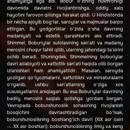
ahamiyatga ega edi. Bobur o‘zining hukmronligi
davomida davlatni rivojlantirishga, oddiy xalq
hayotini farovon qilishga harakat qildi. U Hindistonda
bir necha ajoyib bog‘lar, saroylar va majmualar barpo
ettirgan. Bu yodgorliklar o’zida o‘sha davrning
madaniyati va estetik qarashlarini aks ettiradi.
Shimmel, Boburiylar sulolasining san'ati va madaniy
merosini chuqur tahlil qilib, ularning jahondagi ta'sirini
ochib beradi. Shuningdek, Shimmelning boburiylar
davri adabiyoti va xattotlik san'ati haqida olib borgan
izlanishlari ham ahamiyatlidir. Masalan, saroyda
yozilgan qo‘lyozmalarni, xattotlikni va miniaturalarni
o‘rganib, ushbu san'atlarning o‘ziga xos
xususiyatlarini aniqlagan. Bu esa Boburiylar davrining
badiiy merosini saqlab qolishga yordam bergan.
Yevropada boburshunoslik sohasining rivojlanish
bosqichini davrlashtiradigan bo’lsak,
boburshunoslikning boshlang’ich davri (XIX asr oxiri
— XX asr boshlari); boburshunoslikning ilmiy va keng