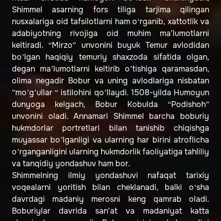
Shimmel asarning fors tiliga tarjima qilingan
nusxalariga oid tafsilotlarni ham o‘rganib, xattotlik va
adabiyotning rivojiga oid muhim ma'lumotlarni
keltiradi. “Mirzo” unvonini buyuk Temur avlodidan
bo’lgan haqiqiy temuriy shaxzoda sifatida olgan,
degan ma’lumotlarni keltirib o’tishiga qaramasdan,
olima negadir Bobur va uning avlodlariga nisbatan
”mo’g’ullar “ istilohini qo’llaydi. 1508-yilda Humoyun
dunyoga kelgach, Bobur Kobulda “Podishoh”
unvonini oladi. Annamari Shimmel barcha boburiy
hukmdorlar portretlari bilan tanishib chiqishga
muyassar bo’lganligi va ularning har birini atroflicha
o’rganganligini ularning hukmdorlik faoliyatiga tahliliy
va tanqidiy yondashuv ham bor.
Shimmelning ilmiy yondashuvi nafaqat tarixiy
voqealarni yoritish bilan cheklanadi, balki o‘sha
davrdagi madaniy merosni keng qamrab oladi.
Boburiylar davrida san'at va madaniyat katta