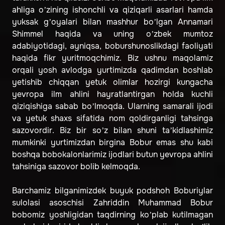
ahliga o’zining ishonchli va qiziqarli asarlari hamda
yuksak g’oyalari bilan mashhur bo’lgan Annamari
Shimmel haqida va uning o’zbek mumtoz
adabiyotidagi, ayniqsa, boburshunoslikdagi faoliyati
haqida fikr yuritmoqchimiz. Biz ushnu maqolamiz
orqali yosh avlodga yurtimizda qadimdan boshlab
yetishib chiqqan yetuk olimlar hozirgi kungacha
yevropa ilm ahlini hayratlantirgan holda kuchli
qiziqishiga sabab bo’lmoqda. Ularning samarali ijodi
va yetuk shaxs sifatida nom qoldirganligi tahsinga
sazovordir. Biz bir so’z bilan shuni ta’kidlashimiz
mumkinki yurtimizdan birgina Bobur emas shu kabi
boshqa bobokalonlarimiz ijodlari butun yevropa ahlini
tahsiniga sazovor bolib kelmoqda.
Barchamiz bilganimizdek buyuk podshoh Boburiylar
sulolasi asoschisi Zahriddin Muhammad Bobur
bobomiz yoshligidan taqdirning ko’plab kutilmagan