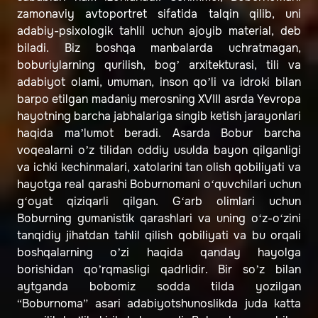
zamonaviy avtoportret sifatida talqin qilib, uni
adabiy-psixologik tahlil uchun ajoyib material, deb
biladi. Biz boshqa manbalarda uchratmagan,
boburiylarning qurilish, bog’ arxitekturasi, tili va
adabiyot olami, umuman, inson qo’li va idroki bilan
barpo etilgan madaniy merosning XVIII asrda Yevropa
hayotning barcha jabhalariga singib ketish jarayonlari
haqida ma’lumot beradi. Asarda Bobur barcha
voqealarni o’z tilidan oddiy usulda bayon qilganligi
va ichki kechinmalari, xatolarini tan olish qobiliyati va
hayotga real qarashi Boburnomani o‘quvchilari uchun
g‘oyat qiziqarli qilgan. G‘arb olimlari uchun
Boburning gumanistik qarashlari va uning o‘z-o‘zini
tanqidiy jihatdan tahlil qilish qobiliyati va bu orqali
boshqalarning o’zi haqida qanday hayolga
borishidan qo’rqmasligi qadrlidir. Bir so’z bilan
aytganda bobomiz sodda tilda yozilgan
“Boburnoma” asari adabiyotshunoslikda juda katta