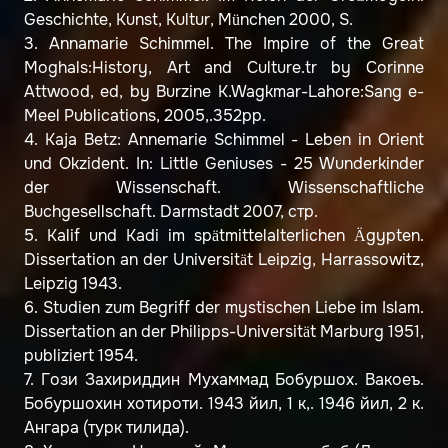
Geschichte, Kunst, Kultur, München 2000, S.
3. Annamarie Schimmel. The Impire of the Great
Moghals:History, Art and Culture.tr by Corinne
Attwood, ed, by Burzine K.Wagkmar-Lahore:Sang e-
Meel Publications, 2005,.352pp.
4. Kaja Betz: Annemarie Schimmel - Leben in Orient
und Okzident. In: Little Geniuses - 25 Wunderkinder
der Wissenschaft. Wissenschaftliche
Buchgesellschaft. Darmstadt 2007, стр.
5. Kalif und Kadi im spätmittelalterlichen Ägypten.
Dissertation an der Universität Leipzig, Harrassowitz,
Leipzig 1943.
6. Studien zum Begriff der mystischen Liebe im Islam.
Dissertation an der Philipps-Universität Marburg 1951,
publiziert 1954.
7. Гози Захириддин Мухаммад Бобуршох. Вакоеъ.
Бобуршохин хотироти. 1943 йил, 1 к,. 1946 йил, 2 к.
Ангара (турк тилида).