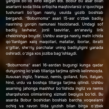
yangilik bo’lib kirib kelgan edi. Bobur bu asar bilan
asarlarni soda tilda ortiqcha maqtovlarsiz o’quvchiga
tushunarli bo’lgan nasriy usulda yozib boshlab
bergandi. “Boburnoma” asari 15-asr o’zbek badiiy
nasrining yorqin namunasi hisoblanadi. Undagi sof
badiiy lavhalar, jonli tasvirlar, an’anaviy lirik
chekinishga boydir. Ushbu asarga nasriy matn ichida
qo’llanilgan xalq maqollari, matallar, iborlar, ibratli
o’gitlar, she’riy parchalar uning badiiyligini yanada
oshiradi, o’ziga xos joziba bag’ishlaydi.
“Boburnoma” asari 16-asrdan bugungi kunga qadar
dunyoning ko’plab tillariga tarjima qilinib kelinmoqda.
Xususan ingliz, fransuz, nemis, golland, fors, italyan,
hind, urdu va boshqa tillarga tarjima qilindi. Ushbu
asarning jahonga mashhur bo’lishida ingliz va nemis
sharqshunos olimlarining xizmati beqiyos bo’ldi. Bu
asarda Bobur boshidan boshlab barcha voqealarni
ochiq va ravon tilda yozish bilan birga o’zbek