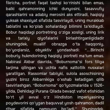
fikricha, portret faqat tashqi ko‘rinishi bilan emas,
balki qahramonning ichki dunyosini, tasavvufiy
qarashlarini va adabiy merosini aks ettiradi, haqiqiy
yuksak shaxsiyat sifatida tasvirlaydi, uning murakkab
tabiatini va ko‘plab sohalardagi bilimini ta'kidlaydi.
Bobur haqidagi portretning o‘ziga xosligi, uning lirik
va tarixiy qiyofalarini birlashtirganligidadir
shuningdek, muallif obrazga o’ta haqqoniy,
bo’yoqlarsiz, obyektiv yondashadi: “…Birinchi
boburiy hukmdorining haqiqiy portreti ma’lum emas.
Nabirasi Akbar davrida, “Boburnoma”si fors tiliga
tarjima qilingan va uchta nafis xattotlik nusxalari
yaratilgan. Rassomlar tabiiyki, sulola asoschisining
yuzini biroz Akbarnikiga o’xshab ketadigan qilib
tasvirlashgan. “Boburnoma” qo’lyozmalarida u 1526-
yilda, Dehlidagi Purana Qilada bevaqt vafot etishidan
to’rt yil avval o’z Hindiston imperiyasining
poydevorini qo’ygan baquvvat yosh qahramon, dadil
ritsar sifatida namoyon bo’ladi.” Shuningdek,