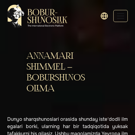
ANNAMARI
SHIMMEL –
BOBURSHUNOS
OLIMA
Dunyo sharqshunoslari orasida shunday iste’dodli ilm
egalari borki, ularning har bir tadqiqotida yuksak
tafakkurni his qilasiz. Ushbu maqolamizda Yevropa ilm