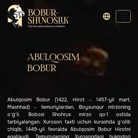
ABULQOSIM
BOBUR
Abulqosim Bobur
(1422, Hirot – 1457-yil mart,
Mashhad) – temuriylardan, Boysunqur mirzoning
o‘g‘li. Bobosi Shohrux mirzo qo‘l ostida
tarbiyalangan. Xuroson taxti uchun kurashda g‘olib
chiqib, 1449-yil fevralda Abulqosim Bobur
Hirotni
egallaydi. Temuriylarning Xurosondagi hukmdori