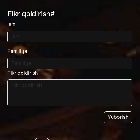
Fikr qoldirish#
Ism
Familiya
Fikr qoldirish
Yuborish