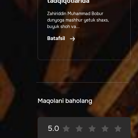
tadqiqotlarida
Zahiriddin Muhammad Bobur
dunyoga mashhur yetuk shaxs,
buyuk shoh va...
Batafsil
Maqolani baholang
5.0