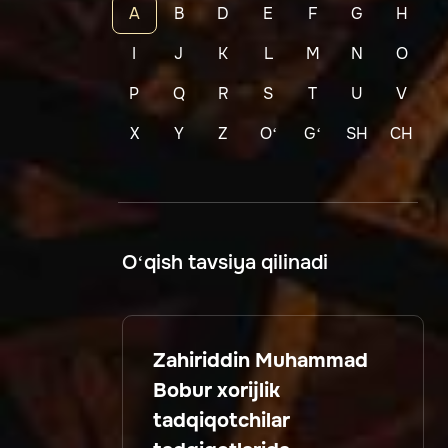
A
B
D
E
F
G
H
I
J
K
L
M
N
O
P
Q
R
S
T
U
V
X
Y
Z
Oʻ
Gʻ
SH
CH
O‘qish tavsiya qilinadi
Zahiriddin Muhammad
Bobur xorijlik
tadqiqotchilar