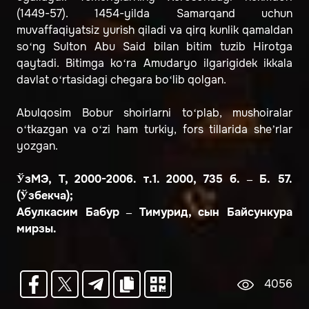
(1449-57).
1454-yilda Samarqand uchun
muvaffaqiyatsiz yurish qiladi va qirq kunlik qamaldan
so‘ng Sulton Abu Said bilan bitim tuzib Hirotga
qaytadi. Bitimga ko‘ra Amudaryo ilgarigidek ikkala
davlat o‘rtasidagi chegara bo‘lib qolgan.
Abulqosim Bobur
shoirlarni to‘plab, mushoiralar
o‘tkazgan va o‘zi ham turkiy, fors tillarida she’rlar
yozgan.
ЎзМЭ, Т, 2000-2006. т.1. 2000, 735 б. – Б. 57.
(Ўзбекча);
Абулкасим Бабур – Тимурид, сын Байсункура
мирзы.
4056