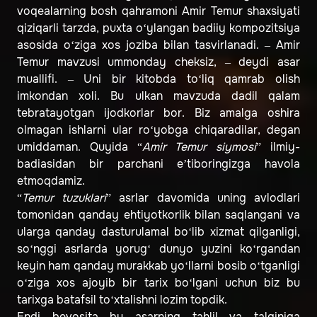
voqealarning bosh qahramoni Amir Temur shaxsiyati
qiziqarli tarzda, puxta o‘ylangan badiiy kompozitsiya
asosida o‘ziga xos joziba bilan tasvirlanadi. – Amir
Temur mavzusi ummonday cheksiz, – deydi asar
muallifi. – Uni bir kitobda to‘liq qamrab olish
imkondan xoli. Bu ulkan mavzuda dadil qalam
tebratayotgan ijodkorlar bor. Biz amalga oshira
olmagan ishlarni ular ro‘yobga chiqaradilar, degan
umiddaman. Quyida “
Amir Temur siymosi
” ilmiy-
badiasidan bir parchani e’tiboringizga havola
etmoqdamiz.
“
Temur tuzuklari
” asrlar davomida uning avlodlari
tomonidan qanday ehtiyotkorlik bilan saqlangani va
ularga qanday dasturulamal bo‘lib xizmat qilganligi,
so‘nggi asrlarda yorug‘ dunyo yuzini ko‘rgandan
keyin ham qanday murakkab yo‘llarni bosib o‘tganligi
o‘ziga xos ajoyib bir tarix bo‘lgani uchun biz bu
tarixga batafsil to‘xtalishni lozim topdik.
Endi bevosita bu asarning tahlil va talqiniga