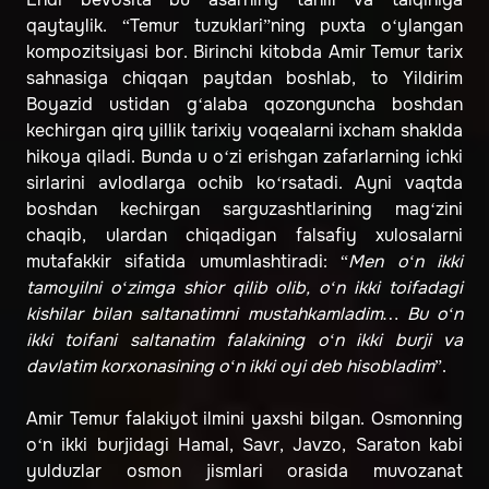
qaytaylik. “Temur tuzuklari”ning puxta o‘ylangan
kompozitsiyasi bor. Birinchi kitobda Amir Temur tarix
sahnasiga chiqqan paytdan boshlab, to Yildirim
Boyazid ustidan g‘alaba qozonguncha boshdan
kechirgan qirq yillik tarixiy voqealarni ixcham shaklda
hikoya qiladi. Bunda u o‘zi erishgan zafarlarning ichki
sirlarini avlodlarga ochib ko‘rsatadi. Ayni vaqtda
boshdan kechirgan sarguzashtlarining mag‘zini
chaqib, ulardan chiqadigan falsafiy xulosalarni
mutafakkir sifatida umumlashtiradi: “
Men o‘n ikki
tamoyilni o‘zimga shior qilib olib, o‘n ikki toifadagi
kishilar bilan saltanatimni mustahkamladim… Bu o‘n
ikki toifani saltanatim falakining o‘n ikki burji va
davlatim korxonasining o‘n ikki oyi deb hisobladim
”.
Amir Temur falakiyot ilmini yaxshi bilgan. Osmonning
o‘n ikki burjidagi Hamal, Savr, Javzo, Saraton kabi
yulduzlar osmon jismlari orasida muvozanat