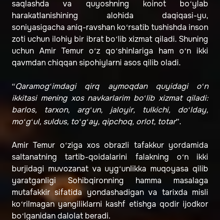
saqlashda va quyoshning koinot bo‘ylab
harakatlanishining alohida daqiqasi-yu,
soniyasigacha aniq-ravshan ko‘rsatib tushishda inson
zoti uchun ilohiy bir ibrat bo‘lib xizmat qiladi. Shuning
uchun Amir Temur o‘z qo‘shinlariga ham o‘n ikki
qavmdan chiqqan sipohiylarni asos qilib oladi.
“
Qaramog‘imdagi qirq aymoqdan quyidagi o‘n
ikkitasi mening xos navkarlarim bo‘lib xizmat qiladi:
barlos, tarxon, arg‘un, jaloyir, tulkichi, do‘lday,
mo‘g‘ul, suldus, to‘g‘ay, qipchoq, orlot, totar
”.
Amir Temur o‘ziga xos obrazli tafakkur yordamida
saltanatning tartib-qoidalarini falakning o‘n ikki
burjidagi muvozanat va uyg‘unlikka muqoyasa qilib
yaratganligi Sohibqironning hamma masalaga
mutafakkir sifatida yondashadigan va tarixda misli
ko‘rilmagan yangiliklarni kashf etishga qodir ijodkor
bo‘lganidan dalolat beradi.