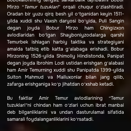
Mirzo “
Temur tuzuklari
” orqali chuqur o‘zlashtiradi.
Oradan bir yuzu qirq besh yil o‘tganidan keyin 1511-
yilda xuddi shu Vaxsh daryosi bo‘yida, Puli Sangin
degan joyda Bobur Mirzo ham Chingizxon
avlodlaridan bo‘lgan Shayboniyzodalarga qarshi
Temurbek ishlagan harbiy taktika va strategiyani
amalda tatbiq
etib katta g‘alabaga erishadi. Bobur
Mirzoning 1526-yilda Shimoliy Hindistonda, Panipat
degan joyda Ibrohim Lodi ustidan erishgan g‘alabasi
ham Amir Temurning xuddi shu Panipatda 1399-yilda
Sulton Mahmud va Malluxonlar bilan jang qilib,
zafarga erishganiga ko‘p jihatdan o‘xshab ketadi.
Bu faktlar Amir Temur avlodlarining “Temur
tuzuklari”ni chindan ham o‘zlari uchun ibrat manbai
deb bilganliklarini va undan dasturulamal sifatida
samarali foydalanganliklarini ko‘rsatadi.