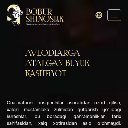
AVLODLARGA
ATALGAN BUYUK
KASHFIYOT
Ona-Vatanni bosqinchilar asoratidan ozod qilish,
xalqni mustamlaka zulmidan qutqarish yo‘lidagi
kurashlar, bu boradagi qahramonliklar tarix
sahifasidan, xalq xotirasidan aslo o‘chmaydi.