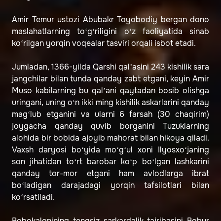
Amir Temur ustozi Abubakr Toyobodiy bergan dono
maslahatlarning to‘g‘riligini o‘z faoliyatida sinab
ko‘rilgan yorqin voqealar tasviri orqali isbot etadi.
Jumladan, 1366-yilda Qarshi qal’asini 243 kishilik sara
jangchilar bilan tunda qanday zabt etgani, keyin Amir
Muso kabilarning bu qal’ani qaytadan bosib olishga
uringani, uning o‘n ikki ming kishilik askarlarini qanday
mag‘lub etganini va ularni 6 farsah (30 chaqirim)
joygacha qanday quvib borganini Tuzuklarning
alohida bir bobida ajoyib mahorat bilan hikoya qiladi.
Vaxsh daryosi bo‘yida mo‘g‘ul xoni Ilyosxo‘janing
son jihatidan to‘rt barobar ko‘p bo‘lgan lashkarini
qanday tor-mor etgani ham avlodlarga ibrat
bo‘ladigan darajadagi yorqin tafsilotlari bilan
ko‘rsatiladi.
Bobokalonining tengsiz sarkardalik tajribasini Bobur