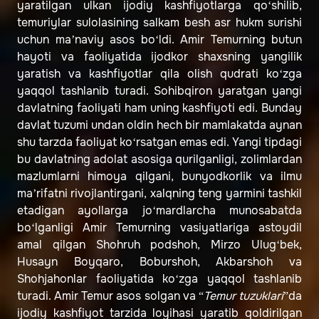
yaratilgan ulkan ijodiy kashfiyotlarga qo‘shilib,
temuriylar sulolasining salkam besh asr hukm surishi
uchun ma’naviy asos bo‘ldi. Amir Temurning butun
hayoti va faoliyatida ijodkor shaxsning yangilik
yaratish va kashfiyotlar qila olish qudrati ko‘zga
yaqqol tashlanib turadi. Sohibqiron yaratgan yangi
davlatning faoliyati ham uning kashfiyoti edi. Bunday
davlat tuzumi undan oldin hech bir mamlakatda aynan
shu tarzda faoliyat ko‘rsatgan emas edi. Yangi tipdagi
bu davlatning adolat asosiga qurilganligi, zolimlardan
mazlumlarni himoya qilgani, bunyodkorlik va ilmu
ma’rifatni rivojlantirgani, xalqning teng yarmini tashkil
etadigan ayollarga jo‘mardlarcha munosabatda
bo‘lganligi Amir Temurning vasiyatlariga astoydil
amal qilgan Shohruh podshoh, Mirzo Ulug‘bek,
Husayn Boyqaro, Boburshoh, Akbarshoh va
Shohjahonlar faoliyatida ko‘zga yaqqol tashlanib
turadi. Amir Temur asos solgan va “
Temur tuzuklari
”da
ijodiy kashfiyot tarzida loyihasi yaratib qoldirilgan