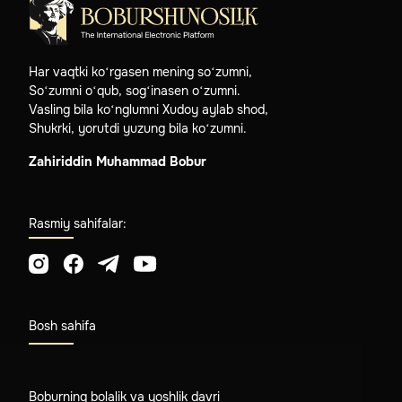
Har vaqtki ko‘rgasen mening so‘zumni,
So‘zumni o‘qub, sog‘inasen o‘zumni.
Vasling bila ko‘nglumni Xudoy aylab shod,
Shukrki, yorutdi yuzung bila ko‘zumni.
Zahiriddin Muhammad Bobur
Rasmiy sahifalar:
Bosh sahifa
Boburning bolalik va yoshlik davri