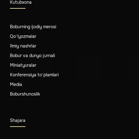
Kutubxona
Boburning ijodiy merosi
Qo‘lyozmalar
Ilmiy nashrlar
Bobur va dunyo jurnali
Miniatyuralar
Konferensiya to‘plamlari
Media
Boburshunoslik
Shajara