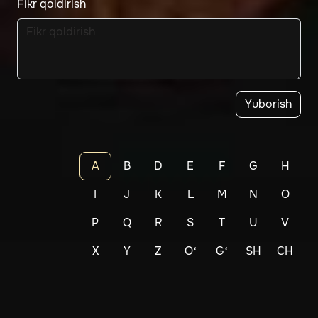
Fikr qoldirish
Yuborish
A
B
D
E
F
G
H
I
J
K
L
M
N
O
P
Q
R
S
T
U
V
X
Y
Z
Oʻ
Gʻ
SH
CH