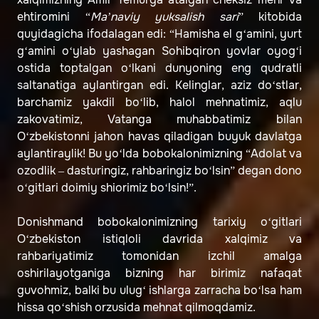
ehtiromini “
Ma’naviy yuksalish sari
” kitobida
quyidagicha ifodalagan edi: “Hamisha el g‘amini, yurt
g‘amini o‘ylab yashagan Sohibqiron yovlar oyog‘i
ostida toptalgan o‘lkani dunyoning eng qudratli
saltanatiga aylantirgan edi. Kelinglar, aziz do‘stlar,
barchamiz yakdil bo‘lib, halol mehnatimiz, aqlu
zakovatimiz, Vatanga muhabbatimiz bilan
O‘zbekistonni jahon havas qiladigan buyuk davlatga
aylantiraylik! Bu yo‘lda bobokalonimizning “Adolat va
ozodlik – dasturingiz, rahbaringiz bo‘lsin” degan dono
o‘gitlari doimiy shiorimiz bo‘lsin!”.
Donishmand bobokalonimizning tarixiy o‘gitlari
O‘zbekiston istiqloli davrida xalqimiz va
rahbariyatimiz tomonidan izchil amalga
oshirilayotganiga bizning har birimiz nafaqat
guvohmiz, balki bu ulug‘ ishlarga zarracha bo‘lsa ham
hissa qo‘shish orzusida mehnat qilmoqdamiz.