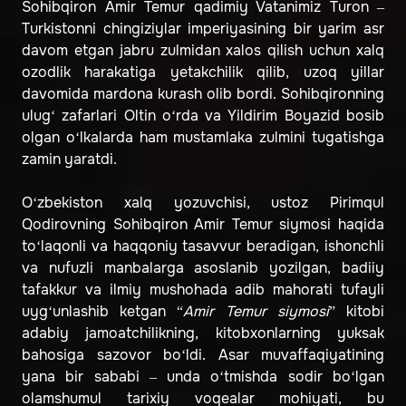
Sohibqiron Amir Temur qadimiy Vatanimiz Turon –
Turkistonni chingiziylar imperiyasining bir yarim asr
davom etgan jabru zulmidan xalos qilish uchun xalq
ozodlik harakatiga yetakchilik qilib, uzoq yillar
davomida mardona kurash olib bordi. Sohibqironning
ulug‘ zafarlari Oltin o‘rda va Yildirim Boyazid bosib
olgan o‘lkalarda ham mustamlaka zulmini tugatishga
zamin yaratdi.
O‘zbekiston xalq yozuvchisi, ustoz Pirimqul
Qodirovning Sohibqiron Amir Temur siymosi haqida
to‘laqonli va haqqoniy tasavvur beradigan, ishonchli
va nufuzli manbalarga asoslanib yozilgan, badiiy
tafakkur va ilmiy mushohada adib mahorati tufayli
uyg‘unlashib ketgan “
Amir Temur siymosi
” kitobi
adabiy jamoatchilikning, kitobxonlarning yuksak
bahosiga sazovor bo‘ldi. Asar muvaffaqiyatining
yana bir sababi – unda o‘tmishda sodir bo‘lgan
olamshumul tarixiy voqealar mohiyati, bu