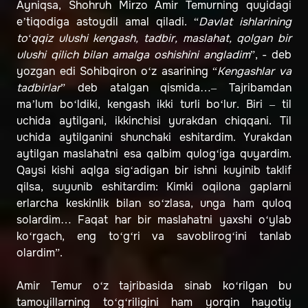
Ayniqsa, Shohruh Mirzo Amir Temurning quyidagi
e’tiqodiga astoydil amal qiladi. “
Davlat ishlarining
to‘qqiz ulushi kengash, tadbir, maslahat, qolgan bir
ulushi qilich bilan amalga oshishini angladim
”, - deb
yozgan edi Sohibqiron o‘z asarining “
Kengashlar va
tadbirlar
” deb atalgan qismida…– Tajribamdan
ma’lum bo‘ldiki, kengash ikki turli bo‘lur. Biri – til
uchida aytilgani, ikkinchisi yurakdan chiqqani. Til
uchida aytilganini shunchaki eshitardim. Yurakdan
aytilgan maslahatni esa qalbim qulog‘iga quyardim.
Qaysi kishi aqlga sig‘adigan bir ishni kuyinib taklif
qilsa, suyunib eshitardim: Kimki oqilona gaplarni
erlarcha keskinlik bilan so‘zlasa, unga ham quloq
solardim… Faqat har bir maslahatni yaxshi o‘ylab
ko‘rgach, eng to‘g‘ri va savoblirog‘ini tanlab
olardim”.
Amir Temur o‘z tajribasida sinab ko‘rilgan bu
tamoyillarning to‘g‘riligini ham yorqin hayotiy