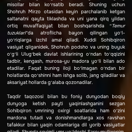
misollar bilan ko‘rsatib beradi. Shuning uchun
Shohruh Mirzo otasidan keyin parchalanib ketgan
saltanatni qayta tiklashda va uni yana qirq yildan
ortiq muvaffaqiyat bilan boshqarishda “
Temur
tuzuklari
”da atroflicha bayon qilingan yo‘l-
yo‘riqlarga izchil amal qiladi. Xuddi Sohibqiron
vasiyat qilganidek, Shohruh podsho va uning buyuk
o‘g‘li Ulug‘bek davlat ishlarining o‘ndan to‘qqizini
tadbir, kengash, murosa-yu madora yo‘li bilan ado
etadilar. Faqat buning iloji bo‘lmagan o‘ndan bir
holatlarda qo‘shinni ham ishga solib, jang qiladilar va
aksariyat hollarda g‘alaba qozonadilar.
Taqdir taqozosi bilan bu foniy dunyodan boqiy
dunyoga ketish payti yaqinlashganini sezgan
Sohibqiron umrining oxirgi soatlarida ham o‘zini
mardona tutadi va donishmandlarga xos ravshan
tafakkur bilan yaqin odamlariga dil yorib vasiyatlar
qiladi. Shunda sevimli umr yo‘ldoshi Saroymulkxonim,