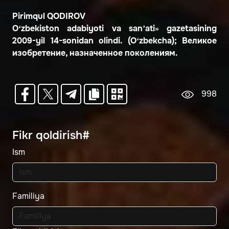
Pirimqul QODIROV
O‘zbekiston adabiyoti va san’ati» gazetasining
2009-yil 14-sonidan olindi. (O‘zbekcha); Великое
изобретение, назначенное поколениям.
998
Fikr qoldirish#
Ism
Familiya