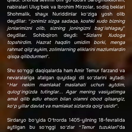
nabiralari Ulug‘bek va Ibrohim Mirzolar, sodiq beklari
Shohmalik, shayx Nuriddinlar ko‘ziga yosh olib
deydilar: “
jonimiz sizga sadaqa, koshki xudo bizning
jonlarimizni olib, sizning joningizni bag‘ishlagay
”
deydilar. Sohibqiron deydi: “
Sizlarni Xudoga
topshirdim. Hazrat haqdin umidim borki, menga
rahmat qilg‘aykim, zolimlarning eliklarini mazlumlardin
qisqa qilibdurmen
”.
Shu so‘nggi daqiqalarda ham Amir Temur farzand va
nevaralariga atalgan quyidagi dil so‘zlarini aytadi:
“
Har nekim mamlakat maslahati uchun aytdim,
qulog‘ingizda tutinglar… Agar mening vasiyatimga
amal qilib adlu ehson bilan olamni obod qilsangiz,
ko‘p yillar davlat va mamlakat sizlarda qolg‘usidir
”.
Sirdaryo bo‘yida O‘trorda 1405-yilning 18-fevralida
aytilgan bu so‘nggi so‘zlar “
Temur tuzuklari
”da