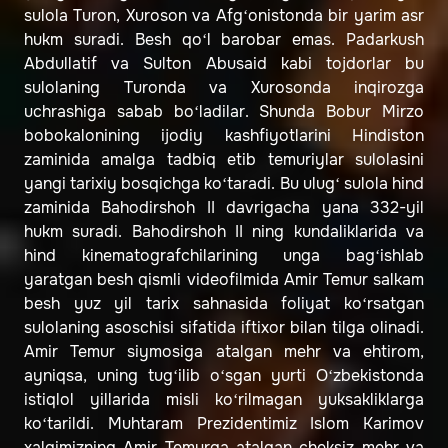
sulola Turon, Xuroson va Afg‘onistonda bir yarim asr
hukm suradi. Besh qo‘l barobar emas. Padarkush
Abdullatif va Sulton Abusaid kabi tojdorlar bu
sulolaning Turonda va Xurosonda inqirozga
uchrashiga sabab bo‘ladilar. Shunda Bobur Mirzo
bobokalonining ijodiy kashfiyotlarini Hindiston
zaminida amalga tadbiq etib temuriylar sulolasini
yangi tarixiy bosqichga ko‘taradi. Bu ulug‘ sulola hind
zaminida Bahodirshoh II davrigacha yana 332-yil
hukm suradi. Bahodirshoh II ning kundaliklarida va
hind kinematografchilarining unga bag‘ishlab
yaratgan besh qismli videofilmida Amir Temur salkam
besh yuz yil tarix sahnasida foliyat ko‘rsatgan
sulolaning asoschisi sifatida iftixor bilan tilga olinadi.
Amir Temur siymosiga atalgan mehr va ehtirom,
ayniqsa, uning tug‘ilib o‘sgan yurti O‘zbekistonda
istiqlol yillarida misli ko‘rilmagan yuksakliklarga
ko‘tarildi. Muhtaram Prezidentimiz Islom Karimov
xalqimizning Amir Temurga atalgan cheksiz mehr va