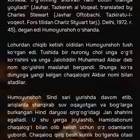
yoyiladi” (Jauhar, Tazkereh al Voqeat, translated by
Charles Stewart (Javhar Oftobachi. Tazkiratu-l-
voqeot. Fors tilidan Charlz Styuart tarj.). Delhi, 1972. r.
45), degan edi Humoyunshoh o‘shanda.
Lohurdan chiqib ketish oldidan Humoyunshoh tush
ko‘rgan edi. Tushida bir nuroniy chol unga o‘g‘il
ko‘rishini va unga Jaloliddin Muhammad Akbar deb
nom qo‘yishini maslahat bergandi. Shunga ko‘ra
dunyoga yangi kelgan chaqaloqni Akbar nomi bilan
atadilar.
Humoyunshoh Sind sari yurishda davom etib,
ariqlarda sharqirab suv oqayotgan va bog‘larga
burkangan Hind daryosi qirg‘og‘idagi Jan shahrini
egalladi. U shu yerga joylashib, Hamidabonuni
chaqalog‘i bilan olib kelish uchun o‘z odamlarini
yubordi. Chaqaloq qirq besh kunlik bo‘lganda otasi