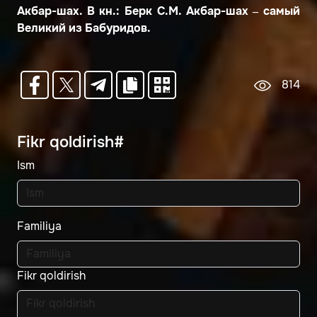
Акбар-шах. В кн.: Берк С.М. Акбар-шах – самый
Великий из Бабуридов.
814
Fikr qoldirish#
Ism
Familiya
Fikr qoldirish