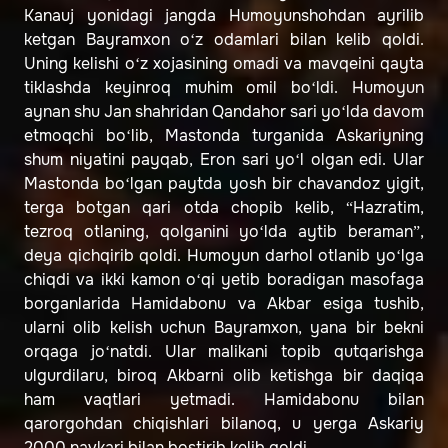
Kanauj yonidagi jangda Humoyunshohdan ayrilib
ketgan Bayramxon o‘z odamlari bilan kelib qoldi.
Uning kelishi o‘z xojasining omadi va mavqeini qayta
tiklashda keyinroq muhim omil bo‘ldi. Humoyun
aynan shu Jan shahridan Qandahor sari yo‘lda davom
etmoqchi bo‘lib, Mastonda turganida Askariyning
shum niyatini payqab, Eron sari yo‘l olgan edi. Ular
Mastonda bo‘lgan paytda yosh bir chavandoz yigit,
terga botgan qari otda chopib kelib, “Hazratim,
tezroq otlaning, qolganini yo‘lda aytib beraman”,
deya qichqirib qoldi. Humoyun darhol otlanib yo‘lga
chiqdi va ikki kamon o‘qi yetib boradigan masofaga
borganlarida Hamidabonu va Akbar esiga tushib,
ularni olib kelish uchun Bayramxon, yana bir bekni
orqaga jo‘natdi. Ular malikani topib qutqarishga
ulgurdilaru, biroq Akbarni olib ketishga bir daqiqa
ham vaqtlari yetmadi. Hamidabonu bilan
qarorgohdan chiqishlari bilanoq, u yerga Askariy
2000 navkari bilan bostirib kelib qoldi.