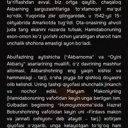
ta’riflashdan avval, biz ortga qaytib, chaqaloq
Akbarning sarguzashtlariga to‘xtamoqni ma’qul
ko‘rdik. Yuqorida zikr qilinganidek, u 1542-yil 15-
oktyabrida Amarkotda tug‘ildi. Ota-onasining ahvoli
juda tang ekanini nazarda tutsak, Hamidabonuning
eson-omon ko‘z yorishi uchun yaratilgan sharoit ham
unchalik shohona emasligi ayon bo‘ladi.
Abulfazlning aytishicha (“Akbarnoma” va “Oyini
Akbariy” asarlarining muallifi, o‘z davrining mashhur
allomasi, Akbarshohning eng yaqin kishisi va
hammaslagi – tarj), o‘sha joyga bir qishloq doyasini
olib kelishdi. Uning tashqi qiyofasi shunchalik jirkanch
va nochor ediki, Maryam Makoniyning
(Hamidabonuning vafotidan keyin unga berilgan ism.
Gulbadan begimning “Humoyunnoma”sida Hazrat
Boburshohning vafotidan keyin uni «Firdavs makon
va jannati oshiyon» deb ataydi – tarj.) xotirjam
qiyofasi o‘zgarib, unga kelayotgan to‘lg‘oq ham