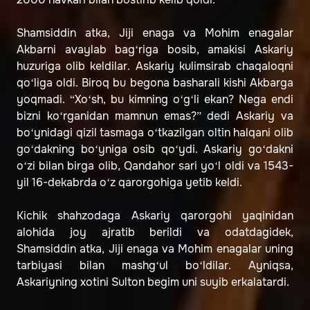
Shamsiddin atka, Jiji enaga va Mohim enagalar
Akbarni avaylab bag‘riga bosib, amakisi Askariy
huzuriga olib keldilar. Askariy kulimsirab chaqaloqni
qo‘liga oldi. Biroq bu begona basharali kishi Akbarga
yoqmadi. “Xo‘sh, bu kimning o‘g‘li ekan? Nega endi
bizni ko‘rganidan mamnun emas?” dedi Askariy va
bo‘ynidagi qizil tasmaga o‘tkazilgan oltin halqani olib
go‘dakning bo‘yniga osib qo‘ydi. Askariy go‘dakni
o‘zi bilan birga olib, Qandahor sari yo‘l oldi va 1543-
yil 16-dekabrda o‘z qarorgohiga yetib keldi.
Kichik shahzodaga Askariy qarorgohi yaqinidan
alohida joy ajratib berildi va odatdagidek,
Shamsiddin atka, Jiji enaga va Mohim enagalar uning
tarbiyasi bilan mashg‘ul bo‘ldilar. Ayniqsa,
Askariyning xotini Sulton begim uni suyib erkalatardi.