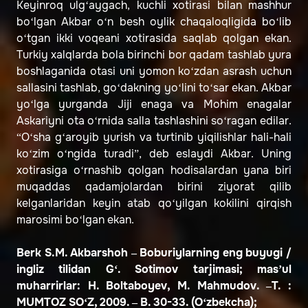
Keyinroq ulg‘aygach, kuchli xotirasi bilan mashhur
bo‘lgan Akbar o‘n besh oylik chaqaloqligida bo‘lib
o‘tgan ikki voqeani xotirasida saqlab qolgan ekan.
Turkiy xalqlarda bola birinchi bor qadam tashlab yura
boshlaganida otasi uni yomon ko‘zdan asrash uchun
sallasini tashlab, go‘dakning yo‘lini to‘sar ekan. Akbar
yo‘lga yurganda Jiji enaga va Mohim enagalar
Askariyni ota o‘rnida salla tashlashini so‘ragan edilar.
“O‘sha g‘aroyib yurish va turtinib yiqilishlar hali-hali
ko‘zim o‘ngida turadi”, deb eslaydi Akbar. Uning
xotirasiga o‘rnashib qolgan hodisalardan yana biri
muqaddas qadamjolardan birini ziyorat qilib
kelganlaridan keyin atab qo‘yilgan kokilini qirqish
marosimi bo‘lgan ekan.
Berk S.M. Akbarshoh – Boburiylarning eng buyugi /
ingliz tilidan G‘. Sotimov tarjimasi; mas’ul
muharrirlar: H. Boltaboyev, M. Mahmudov. –T. :
MUMTOZ SO‘Z, 2009. – B. 30-33. (O‘zbekcha);