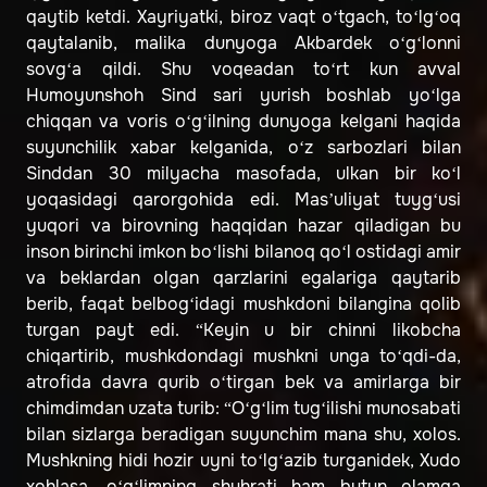
qaytib ketdi. Xayriyatki, biroz vaqt o‘tgach, to‘lg‘oq
qaytalanib, malika dunyoga Akbardek o‘g‘lonni
sovg‘a qildi. Shu voqeadan to‘rt kun avval
Humoyunshoh Sind sari yurish boshlab yo‘lga
chiqqan va voris o‘g‘ilning dunyoga kelgani haqida
suyunchilik xabar kelganida, o‘z sarbozlari bilan
Sinddan 30 milyacha masofada, ulkan bir ko‘l
yoqasidagi qarorgohida edi. Mas’uliyat tuyg‘usi
yuqori va birovning haqqidan hazar qiladigan bu
inson birinchi imkon bo‘lishi bilanoq qo‘l ostidagi amir
va beklardan olgan qarzlarini egalariga qaytarib
berib, faqat belbog‘idagi mushkdoni bilangina qolib
turgan payt edi. “Keyin u bir chinni likobcha
chiqartirib, mushkdondagi mushkni unga to‘qdi-da,
atrofida davra qurib o‘tirgan bek va amirlarga bir
chimdimdan uzata turib: “O‘g‘lim tug‘ilishi munosabati
bilan sizlarga beradigan suyunchim mana shu, xolos.
Mushkning hidi hozir uyni to‘lg‘azib turganidek, Xudo
xohlasa, o‘g‘limning shuhrati ham butun olamga