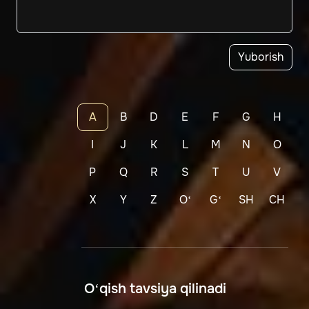
Yuborish
A
B
D
E
F
G
H
I
J
K
L
M
N
O
P
Q
R
S
T
U
V
X
Y
Z
Oʻ
Gʻ
SH
CH
O‘qish tavsiya qilinadi