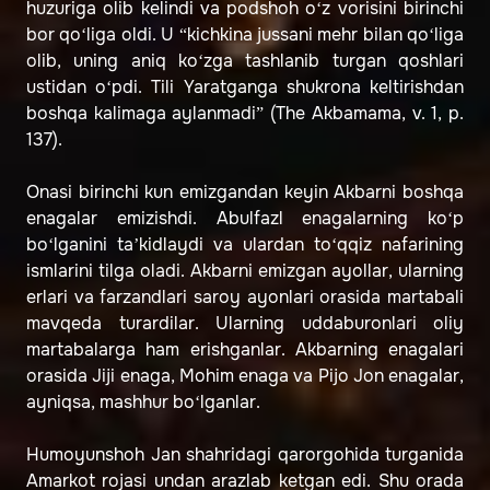
huzuriga olib kelindi va podshoh o‘z vorisini birinchi
bor qo‘liga oldi. U “kichkina jussani mehr bilan qo‘liga
olib, uning aniq ko‘zga tashlanib turgan qoshlari
ustidan o‘pdi. Tili Yaratganga shukrona keltirishdan
boshqa kalimaga aylanmadi” (The Akbamama, v. 1, p.
137).
Onasi birinchi kun emizgandan keyin Akbarni boshqa
enagalar emizishdi. Abulfazl enagalarning ko‘p
bo‘lganini ta’kidlaydi va ulardan to‘qqiz nafarining
ismlarini tilga oladi. Akbarni emizgan ayollar, ularning
erlari va farzandlari saroy ayonlari orasida martabali
mavqeda turardilar. Ularning uddaburonlari oliy
martabalarga ham erishganlar. Akbarning enagalari
orasida Jiji enaga, Mohim enaga va Pijo Jon enagalar,
ayniqsa, mashhur bo‘lganlar.
Humoyunshoh Jan shahridagi qarorgohida turganida
Amarkot rojasi undan arazlab ketgan edi. Shu orada