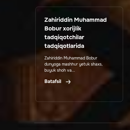
Zahiriddin Muhammad
Bobur xorijlik
tadqiqotchilar
tadqiqotlarida
Zahiriddin Muhammad Bobur
dunyoga mashhur yetuk shaxs,
buyuk shoh va...
Batafsil