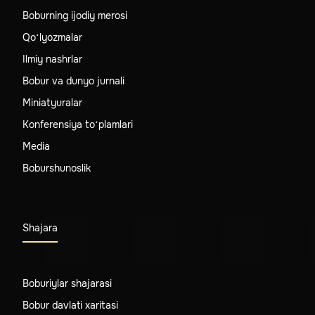
Boburning ijodiy merosi
Qo‘lyozmalar
Ilmiy nashrlar
Bobur va dunyo jurnali
Miniatyuralar
Konferensiya to‘plamlari
Media
Boburshunoslik
Shajara
Boburiylar shajarasi
Bobur davlati xaritasi