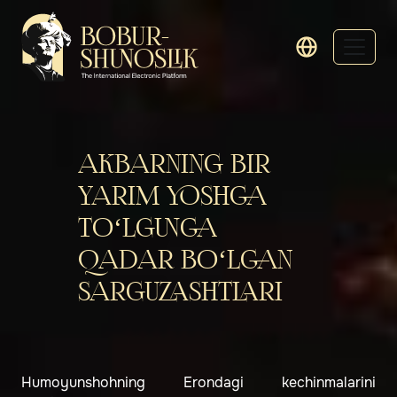
AKBARNING BIR
YARIM YOSHGA
TO‘LGUNGA
QADAR BO‘LGAN
SARGUZASHTLARI
Humoyunshohning Erondagi kechinmalarini