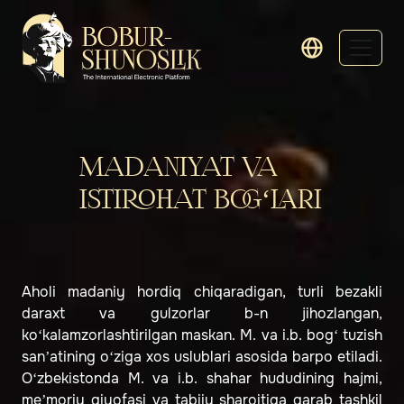
MADANIYAT VA
ISTIROHAT BOG‘LARI
Aholi madaniy hordiq chiqaradigan, turli bezakli
daraxt va gulzorlar b-n jihozlangan,
ko‘kalamzorlashtirilgan maskan. M. va i.b. bog‘ tuzish
sanʼatining o‘ziga xos uslublari asosida barpo etiladi.
O‘zbekistonda M. va i.b. shahar hududining hajmi,
meʼmoriy qiyofasi va tabiiy sharoitiga qarab tashkil