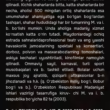
qilinadi. Kichik shaharlarda bitta, katta shaharlarda bir
necha, aholisi 500 mingdan ortiq shaharlarda esa
umumshahar ahamiyatiga ega bo‘lgan bog‘lardan
tashqari, shahar hududidagi har bir tumanning M. va i.
b. bo‘lishi mumkin. Unda aholiga madaniy xizmat
ko‘rsatish katta o‘rin tutadi. Maydonlardagi ochiq
estrada sahnalaridaprofessional teatr va eng yaxshi
havaskorlik jamoalarining spektakl va konsertlari,
dorboz, polvon va masxarabozlarning tomoshalari,
askiya kechalari uyushtiriladi, kinofilmlar namoyish
qilinadi. Ommaviy sayil, karnaval, turli sport
musobaqalari va b. tashkil etiladi. Bolalar uchun
maxsus joy ajratilib, qiziqarli attraksionlar b-n
jihozlanadi va h.k. (q. O‘zbekiston milliy bog‘i, Bobur
bog‘i va b.). O‘zbekiston Respublikasi Madaniyat
ishlari vazirligi tasarrufiga kiruv- chi M. va i. b.
respublika bo‘yicha 82 ta (2003).