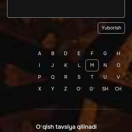
Yuborish
A
B
D
E
F
G
H
I
J
K
L
M
N
O
P
Q
R
S
T
U
V
X
Y
Z
Oʻ
Gʻ
SH
CH
O‘qish tavsiya qilinadi