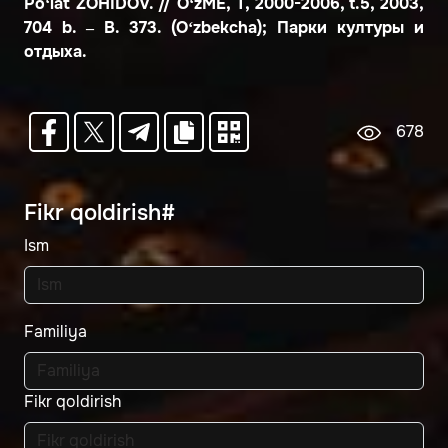
Po‘lat ZOHIDOV. // O‘zME, T, 2000-2006, t.5, 2003,
704 b. – B. 373. (O‘zbekcha); Парки културы и
отдыха.
678
Fikr qoldirish#
Ism
Familiya
Fikr qoldirish