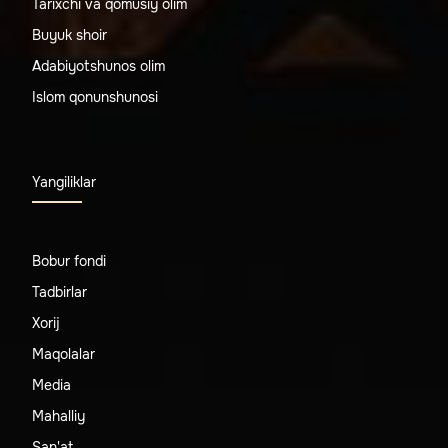
Tarixchi va qomusiy olim
Buyuk shoir
Adabiyotshunos olim
Islom qonunshunosi
Yangiliklar
Bobur fondi
Tadbirlar
Xorij
Maqolalar
Media
Mahalliy
San'at