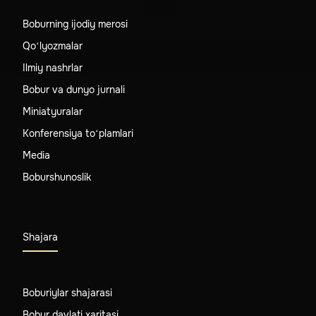
Boburning ijodiy merosi
Qo‘lyozmalar
Ilmiy nashrlar
Bobur va dunyo jurnali
Miniatyuralar
Konferensiya to‘plamlari
Media
Boburshunoslik
Shajara
Boburiylar shajarasi
Bobur davlati xaritasi