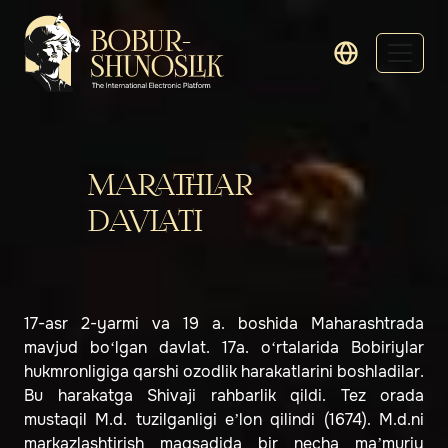
MARATHLAR
DAVLATI
17-asr 2-yarmi va 19 a. boshida Maharashtrada
mavjud bo‘lgan davlat. 17a. o‘rtalarida Bobiriylar
hukmronligiga qarshi ozodlik harakatlarini boshladilar.
Bu harakatga Shivaji rahbarlik qildi. Tez orada
mustaqil M.d. tuzilganligi eʼlon qilindi (1674). M.d.ni
markazlashtirish maqsadida bir necha maʼmuriy