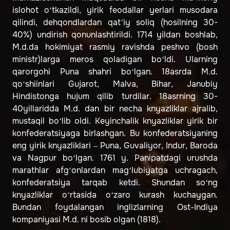
islohot o‘tkazildi, yirik feodallar yerlari musodara
qilindi, dehqondlardan qatʼiy soliq (hosilning 30-
40%) undirish qonunlashtirildi. 1714 yildan boshlab,
M.d.da hokimiyat rasmiy ravishda peshvo (bosh
ministr)larga meros qoladigan bo‘ldi. Ularning
qarorgohi Puna shahri bo‘lgan. 18asrda M.d.
qo‘shiinlari Gujarot, Malva, Bihar, Janubiy
Hindistonga hujum qilib turdilar. 18asrning 30-
40yillaridda M.d. dan bir necha knyazliklar ajralib,
mustaqil bo‘lib oldi. Keyinchalik knyazliklar yirik bir
konfederatsiyaga birlashgan. Bu konfederatsiyaning
eng yirik knyazliklari – Puna, Guvaliyor, Indur, Baroda
va Nagpur bo‘lgan. 1761 y. Panipatdagi urushda
marathlar afg‘onlardan mag‘lubiyatga uchragach,
konfederatsiya tarqab ketdi. Shundan so‘ng
knyazliklar o‘rtasida o‘zaro kurash kuchaygan.
Bundan foydalangan inglizlarning Ost-Indiya
kompaniyasi M.d. ni bosib olgan (1818).