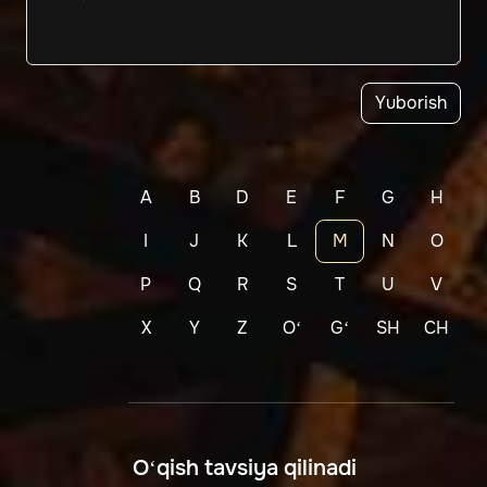
Yuborish
A
B
D
E
F
G
H
I
J
K
L
M
N
O
P
Q
R
S
T
U
V
X
Y
Z
Oʻ
Gʻ
SH
CH
O‘qish tavsiya qilinadi