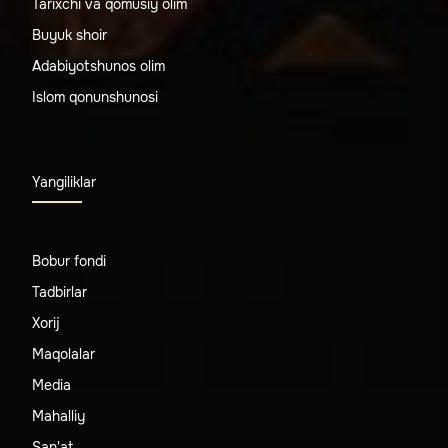
Tarixchi va qomusiy olim
Buyuk shoir
Adabiyotshunos olim
Islom qonunshunosi
Yangiliklar
Bobur fondi
Tadbirlar
Xorij
Maqolalar
Media
Mahalliy
San'at