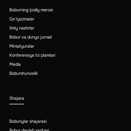
Boburning ijodiy merosi
Qo‘lyozmalar
Ilmiy nashrlar
Bobur va dunyo jurnali
Miniatyuralar
Konferensiya to‘plamlari
Media
Boburshunoslik
Shajara
Boburiylar shajarasi
Bobur davlati xaritasi