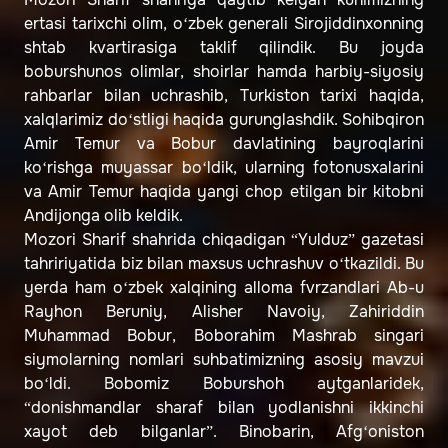
ertasi tarixchi olim, o‘zbek generali Sirojiddinxonning
shtab kvartirasiga taklif qilindik. Bu joyda
boburshunos olimlar, shoirlar hamda harbiy-siyosiy
rahbarlar bilan uchrashib, Turkiston tarixi haqida,
xalqlarimiz do‘stligi haqida gurunglashdik. Sohibqiron
Amir Temur va Bobur davlatining bayroqlarini
ko‘rishga muyassar bo‘ldik, ularning fotonusxalarini
va Amir Temur haqida yangi chop etilgan bir kitobni
Andijonga olib keldik.
Mozori Sharif shahrida chiqadigan “Yulduz” gazetasi
tahririyatida biz bilan maxsus uchrashuv o‘tkazildi. Bu
yerda ham o‘zbek xalqining alloma fvrzandlari Ab-u
Rayhon Beruniy, Alisher Navoiy, Zahiriddin
Muhammad Bobur, Boborahim Mashrab singari
siymolarning nomlari suhbatimizning asosiy mavzui
bo‘ldi. Bobomiz Boburshoh aytganlaridek,
“donishmandlar sharaf bilan yodlanishni ikkinchi
xayot deb bilganlar”. Binobarin, Afg‘oniston