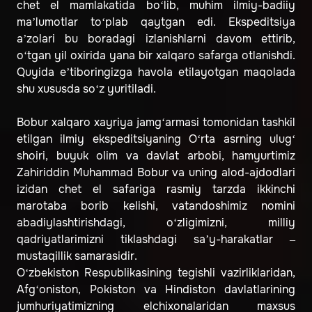
chet el mamlakatida bo‘lib, muhim ilmiy-badiiy
ma’lumotlar to‘plab qaytgan edi. Ekspeditsiya
a’zolari bu boradagi izlanishlarni davom ettirib,
o‘tgan yil oxirida yana bir xalqaro safarga otlanishdi.
Quyida e’tiboringizga havola etilayotgan maqolada
shu xususda so‘z yuritiladi.
Bobur xalqaro xayriya jamg‘armasi tomonidan tashkil
etilgan ilmiy ekspeditsiyaning O‘rta asrning ulug‘
shoiri, buyuk olim va davlat arbobi, hamyurtimiz
Zahiriddin Muhammad Bobur va uning alod-ajdodlari
izidan chet el safariga rasmiy tarzda ikkinchi
marotaba borib kelishi, vatandoshimiz nomini
abadiylashtirishdagi, o‘zligimizni, milliy
qadriyatlarimizni tiklashdagi sa’y-harakatlar –
mustaqillik samarasidir.
O‘zbekiston Respublikasining tegishli vazirliklaridan,
Afg‘oniston, Pokiston va Hindiston davlatlarining
jumhuriyatimizning elchixonalaridan maxsus