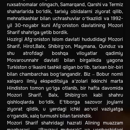
ruxsatnomalar olingach, Samarqand, Qarshi va Termiz
shaharlarida bo‘ldik, tarixiy obidalarni ziyorat qilib,
mehnatkashlar bilan uchrashuvlar o‘tkazildi va 1992-
yil 30-noyabr kuni Afg‘oniston davlatining Mozori
Sharif shahriga yetib bordik.
Hozirgi Afg‘oniston Islom davlati hududidagi Mozori
Sharif, Hirot,Balx, Shibirg‘on, Maymana, Qunduz va
shu atrofdagi boshqa viloyatlar qadimiy
Movarounnahr davlati bilan birgalikda yagona
Turkiston o‘lkasini tashkil qilgan bo‘lib, tarixan bir-biri
bilan chambarchas bog‘langandir. Biz – Bobur nomli
xalqaro ilmiy ekspeditsiya a’zolari ikkinchi marta
Hindiston tomon yo‘lga otlanib, bir hafta davomida
Mozori Sharif, Balx, Shibirg‘on kabi shahru
qishloqlarda bo‘ldik. E’tiborga sazovor joylarni
ziyorat qildik, u yerdagi ichki ao‘vol vaziyatga
o‘rgandik, xalq turmushi bilan tanishdik.
Mozori Sharif shahridagi hazrati Alining muazzam
maqbarasi – “Ravzayi muborak” va yonboshidagi