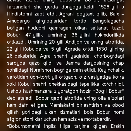
farzandlari shu yerda dunyoga keldi. 1526-yili u
Hindistonni zabt etdi, Agrani poytaxt qilib, Balx –
Amudaryo qirg‘oqlaridan tortib Bangolagacha
bo‘lgan hududni qamragan ulkan saltanat tuzdi.
Bobur 47-yillik umrining 36-yilini hukmdorlikda
o‘tkazdi. Umrining 20-yili Andijon va uning atrofida,
22-yili Kobulda va 5-yili Agrada o‘tdi. 1530-yilning
26-dekabrida Agra shahri yaqinida, chorbog‘dagi
saroyda qazo qildi va Jamna daryosining chap
sohilidagi Nurafshon bog‘iga dafn etildi. Keyinchalik,
vafotidan uch-to‘rt yil o‘tgach, o‘z vasiyatiga ko‘ra
xoki Kobul shahri chekkasidagi tepalikka ko‘chirildi.
Ushbu hushmanzara ziyoratgoh hozir “Bog‘i Bobur”
deb ataladi. Bobur qabri atrofida uning oila a’zolari
ham dafn etilgan. Mamlakatni birlashtirish va obod
qilish yo‘lidagi ulkan xizmatlari bois Bobur nomi
afg‘onistonliklar uchun ham aziz va mo‘tabardir.
“Boburnoma”ni ingliz tiliga tarjima qilgan Erskin