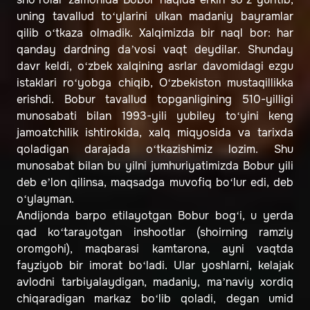
uning tavallud to‘ylarini ulkan madaniy bayramlar
qilib o‘tkaza olmadik. Xalqimizda bir naql bor: har
qanday dardning da’vosi vaqt deydilar. Shunday
davr keldi, o‘zbek xalqining asrlar davomidagi ezgu
istaklari ro‘yobga chiqib, O‘zbekiston mustaqillikka
erishdi. Bobur tavallud topganligining 510-yilligi
munosabati bilan 1993-yili yubiley to‘yini keng
jamoatchilik ishtirokida, xalq miqyosida va tarixda
qoladigan darajada o‘tkazishimiz lozim. Shu
munosabat bilan bu yilni jumhuriyatimizda Bobur yili
deb e’lon qilinsa, maqsadga muvofiq bo‘lur edi, deb
o‘ylayman.
Andijonda barpo etilayotgan Bobur bog‘i, u yerda
qad ko‘tarayotgan inshootlar (shoirning ramziy
oromgohi), maqbarasi kamtarona, ayni vaqtda
fayziyob bir imorat bo‘ladi. Ular yoshlarni, kelajak
avlodni tarbiyalaydigan, madaniy, ma’naviy xordiq
chiqaradigan markaz bo‘lib qoladi, degan umid