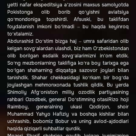
yetti nafar ekspeditsiya a’zosini maxsus samolyotda
Pokistonga olib borib qo‘yishni aviatsiya
qo‘mondoniga topshirdi. Afsuski, bu taklifdan
foydalanish imkoni bo‘lmadi – bu haqda keyinroq
to‘xtalamiz.
Abdurashid Do‘stim bizga haj – umra safaridan olib
kelgan sovg‘alardan ulashdi, biz ham O‘zbekistondan
olib borilgan esdalik sovg‘alarimizni in’om etdik.
So‘ng mezbonlarning taklifiga ko‘ra boy tarixga ega
bo‘lgan shaharning diqqatga sazovor joylari bilan
tanishdik. Shahar chekkasidagi ko‘rkam bir bog‘da
joylashgan mehmonxonada tushlik qildik. Bu yerda
Shimoliy Afg‘oniston milliy ozodlik partiyasining
rahbari Ozodbek, general Do‘stimning otasiRizo hoji
Raimboy, generalning ukasi Qodirjon, shoir
Muhammad Yahyo Hafiziy va boshqa kishilar bilan
uchrashib, bobomiz Bobur va uning avlod-ajdodlari
haqida qiziqarli suhbatlar qurdik.
Mozori Sharif shahriga qaytib kelgan kunimizning