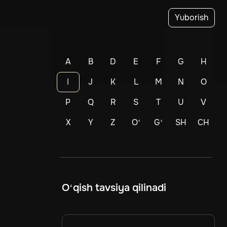
Yuborish
A
B
D
E
F
G
H
I
J
K
L
M
N
O
P
Q
R
S
T
U
V
X
Y
Z
Oʻ
Gʻ
SH
CH
O‘qish tavsiya qilinadi