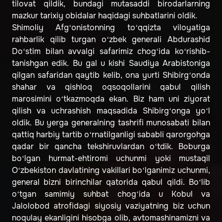
tilovat qildik, bundagi mutasaddi birodarlarning
mazkur tarixiy obidalar haqidagi suhbatlarini oldik.
Shimoliy Afg‘onistonning to‘qqizta viloyatiga
rahbarlik qilib turgan o‘zbek generali Abdurashid
Do‘stim bilan avvalgi safarimiz chog‘ida ko‘rishib-
tanishgan edik. Bu gal u kishi Saudiya Arabistoniga
qilgan safaridan qaytib kelib, ona yurti Shibirg‘onda
shahar va qishloq oqsoqollarini qabul qilish
marosimini o‘tkazmoqda ekan. Biz ham uni ziyorat
qilish va uchrashish maqsadida Shibirg‘onga yo‘l
oldik. Bu yerga generalning tashrifi munosabati bilan
qattiq harbiy tartib o‘rnatilganligi sababli qarorgohga
qadar bir qancha tekshiruvlardan o‘tdik. Boburga
bo‘lgan hurmat-ehtiromi uchunmi yoki mustaqil
O‘zbekiston davlatining vakillari bo‘lganimiz uchunmi,
general bizni birinchilar qatorida qabul qildi. Bo‘lib
o‘tgan samimiy suhbat chog‘ida u Kobul va
Jalolobod atrofidagi siyosiy vaziyatning biz uchun
noqulay ekanligini hisobga olib, avtomashinamizni va