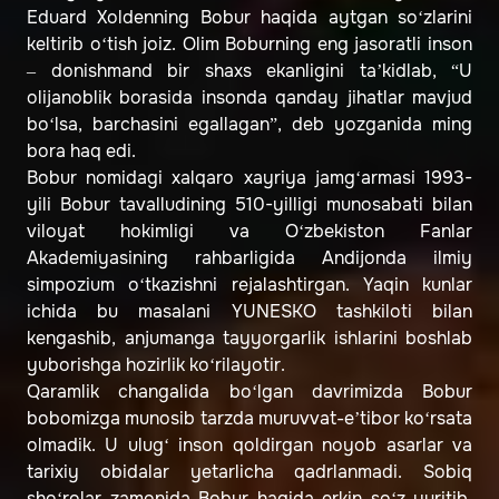
Eduard Xoldenning Bobur haqida aytgan so‘zlarini
keltirib o‘tish joiz. Olim Boburning eng jasoratli inson
– donishmand bir shaxs ekanligini ta’kidlab, “U
olijanoblik borasida insonda qanday jihatlar mavjud
bo‘lsa, barchasini egallagan”, deb yozganida ming
bora haq edi.
Bobur nomidagi xalqaro xayriya jamg‘armasi 1993-
yili Bobur tavalludining 510-yilligi munosabati bilan
viloyat hokimligi va O‘zbekiston Fanlar
Akademiyasining rahbarligida Andijonda ilmiy
simpozium o‘tkazishni rejalashtirgan. Yaqin kunlar
ichida bu masalani YUNESKO tashkiloti bilan
kengashib, anjumanga tayyorgarlik ishlarini boshlab
yuborishga hozirlik ko‘rilayotir.
Qaramlik changalida bo‘lgan davrimizda Bobur
bobomizga munosib tarzda muruvvat-e’tibor ko‘rsata
olmadik. U ulug‘ inson qoldirgan noyob asarlar va
tarixiy obidalar yetarlicha qadrlanmadi. Sobiq
sho‘rolar zamonida Bobur haqida erkin so‘z yuritib,