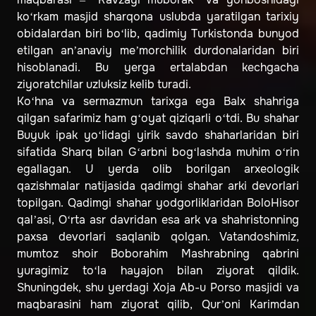
ko‘rkam masjid sharqona uslubda yaratilgan tarixiy
obidalardan biri bo‘lib, qadimiy Turkistonda bunyod
etilgan an’anaviy me’morchilik durdonalaridan biri
hisoblanadi. Bu yerga ertalabdan kechgacha
ziyoratchilar uzluksiz kelib turadi.
Ko‘hna va sermazmun tarixga ega Balx shahriga
qilgan safarimiz ham g‘oyat qiziqarli o‘tdi. Bu shahar
Buyuk ipak yo‘lidagi yirik savdo shaharlaridan biri
sifatida Sharq bilan G‘arbni bog‘lashda muhim o‘rin
egallagan. U yerda olib borilgan arxeologik
qazishmalar natijasida qadimgi shahar arki devorlari
topilgan. Qadimgi shahar yodgorliklaridan BoloHisor
qal’asi, O‘rta asr davridan esa ark va shahristonning
paxsa devorlari saqlanib qolgan. Vatandoshimiz,
mumtoz shoir Boborahim Mashrabning qabrini
yuragimiz to‘la hayajon bilan ziyorat qildik.
Shuningdek, shu yerdagi Xoja Ab-u Porso masjidi va
maqbarasini ham ziyorat qilib, Qur’oni Karimdan