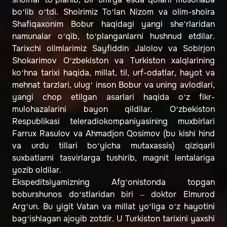
bo‘lib o‘tdi. Shoirimiz To‘lan Nizom va olim-shoira
Shafiqaxonim Bobur haqidagi yangi she’rlaridan
namunalar o‘qib, to‘planganlarni hushnud etdilar.
Tarixchi olimlarimiz Sayfiddin Jalolov va Sobirjon
Shokarimov O‘zbekiston va Turkiston xalqlarining
ko‘hna tarixi haqida, millat, til, urf-odatlar, hayot va
mehnat tarzlari, ulug‘ inson Bobur va uning avlodlari,
yangi chop etilgan asarlari haqida o‘z fikr-
mulohazalarini bayon qildilar. O‘zbekiston
Respublikasi teleradiokompaniyasining muxbirlari
Farrux Rasulov va Ahmadjon Qosimov (bu kishi hind
va urdu tillari bo‘yicha mutaxassis) qiziqarli
suxbatlarni tasvirlarga tushirib, magnit lentalariga
yozib oldilar.
Ekspeditsiyamizning Afg‘onistonda topgan
boburshunos do‘stlaridan biri – doktor Elmurod
Arg‘un. Bu yigit Vatan va millat yo‘liga o‘z hayotini
bag‘ishlagan ajoyib zotdir. U Turkiston tarixini yaxshi