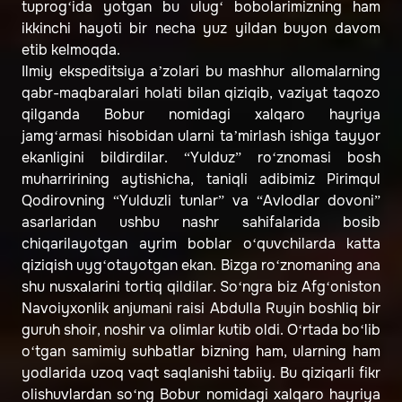
tuprog‘ida yotgan bu ulug‘ bobolarimizning ham
ikkinchi hayoti bir necha yuz yildan buyon davom
etib kelmoqda.
Ilmiy ekspeditsiya a’zolari bu mashhur allomalarning
qabr-maqbaralari holati bilan qiziqib, vaziyat taqozo
qilganda Bobur nomidagi xalqaro hayriya
jamg‘armasi hisobidan ularni ta’mirlash ishiga tayyor
ekanligini bildirdilar. “Yulduz” ro‘znomasi bosh
muharririning aytishicha, taniqli adibimiz Pirimqul
Qodirovning “Yulduzli tunlar” va “Avlodlar dovoni”
asarlaridan ushbu nashr sahifalarida bosib
chiqarilayotgan ayrim boblar o‘quvchilarda katta
qiziqish uyg‘otayotgan ekan. Bizga ro‘znomaning ana
shu nusxalarini tortiq qildilar. So‘ngra biz Afg‘oniston
Navoiyxonlik anjumani raisi Abdulla Ruyin boshliq bir
guruh shoir, noshir va olimlar kutib oldi. O‘rtada bo‘lib
o‘tgan samimiy suhbatlar bizning ham, ularning ham
yodlarida uzoq vaqt saqlanishi tabiiy. Bu qiziqarli fikr
olishuvlardan so‘ng Bobur nomidagi xalqaro hayriya