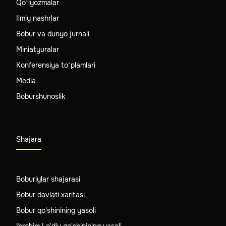
Qo‘lyozmalar
Ilmiy nashrlar
Bobur va dunyo jurnali
Miniatyuralar
Konferensiya to‘plamlari
Media
Boburshunoslik
Shajara
Boburiylar shajarasi
Bobur davlati xaritasi
Bobur qo'shinining yasoli
Ibrohim Lo'diy qo'shinining yasoli