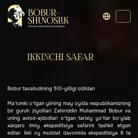
IKKINCHI SAFAR
Bobur tavalludining 510-yilligi oldidan
Ma’lumki o‘tgan yilning may oyida respublikamizning
bir guruh ziyolilari Zahiriddin Muhammad Bobur va
uning avlod-ajdodlari o‘tgan tarixiy yo‘llar bo‘ylab
xalqaro ilmiy ekspeditsiya safarini tashkil etgan
edilar. Ikki oy muddat davomida ekspeditsiya 8 ta