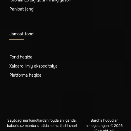
Panipat jangi
Jamoat fondi
Fond haqida
Xalqaro ilmiy ekspeditsiya
Platforma haqida
Saytdagi ma’lumotlardan foydalanilganda,
Barcha huquqlar
baburid.uz manba sifatida ko‘rsatilishi shart
himoyalangan. © 2026
“Baburid.uz”