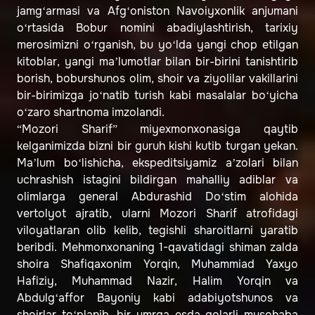
jamg‘armasi va Afg‘oniston Navoiyxonlik anjumani
o‘rtasida Bobur nomini abadiylashtirish, tarixiy
merosimizni o‘rganish, bu yo‘lda yangi chop etilgan
kitoblar, yangi ma’lumotlar bilan bir-birini tanishtirib
borish, boburshunos olim, shoir va ziyolilar vakillarini
bir-birimizga jo‘natib turish kabi masalalar bo‘yicha
o‘zaro shartnoma imzolandi.
“Mozori Sharif” miyexmonxonasiga qaytib
kelganimizda bizni bir guruh kishi kutib turgan yekan.
Ma’lum bo‘lishicha, ekspeditsiyamiz a’zolari bilan
uchrashish istagini bildirgan mahalliy adiblar va
olimlarga general Abdurashid Do‘stim alohida
vertolyot ajratib, ularni Mozori Sharif atrofidagi
viloyatlaran olib kelib, tegishli sharoitlarni yaratib
beribdi. Mehmonxonaning 1-qavatidagi shiman zalda
shoira Shafiqaxonim Yorqin, Muhammiad Yaxyo
Hafiziy, Muhammad Nazir, Halim Yorqin va
Abdulg‘affor Bayoniy kabi adabiyotshunos va
shoirlar to‘planib, bir umrga esda qolarli musohaba