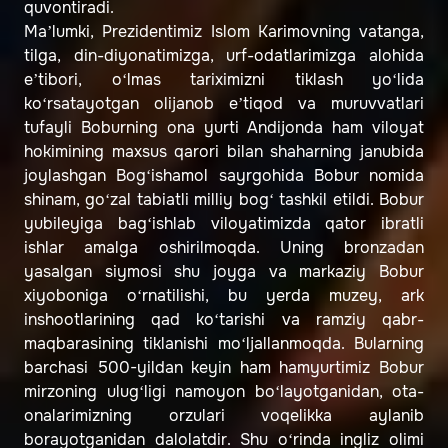
quvontiradi.
Ma’lumki, Prezidentimiz Islom Karimovning vatanga,
tilga, din-diyonatimizga, urf-odatlarimizga alohida
e’tibori, o‘lmas tariximizni tiklash yo‘lida
ko‘rsatayotgan olijanob e’tiqod va muruvvatlari
tufayli Boburning ona yurti Andijonda ham viloyat
hokimining maxsus qarori bilan shaharning janubida
joylashgan Bog‘ishamol sayrgohida Bobur nomida
shinam, go‘zal tabiatli milliy bog‘ tashkil etildi. Bobur
yubileyiga bag‘ishlab viloyatimizda qator ibratli
ishlar amalga oshirilmoqda. Uning bronzadan
yasalgan siymosi shu joyga va markaziy Bobur
xiyoboniga o‘rnatilishi, bu yerda muzey, ark
inshootlarining qad ko‘tarishi va ramziy qabr-
maqbarasining tiklanishi mo‘ljallanmoqda. Bularning
barchasi 500-yildan keyin ham hamyurtimiz Bobur
mirzoning ulug‘ligi namoyon bo‘layotganidan, ota-
onalarimizning orzulari voqelikka aylanib
borayotganidan dalolatdir. Shu o‘rinda ingliz olimi