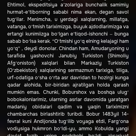
Ehtimol, ekspeditsiya a’zolariga bunchalik samimiy
hurmat-e’tiborning sababi nima ekan, degan savol
tug‘ilar. Menimcha, u yerdagi xalqlarning, millatga,
vatanga, o‘tmish tariximizga, buyuk ajdodlarimizga va
ertangi kunimiizga bo‘lgan e’tiqod-ishonchi – bunga
sabab bo‘lsa kerak. “O‘tmishi yo‘q elning kelajagi ham
yo‘q” , deydi donolar. Chindan ham, Amudaryoning u
tarafida yashovchi Janubiy Turkiston (Shimoliy
Afg‘oniston) xalqlari bilan Markaziy Turkiston
(O‘zbekiston) xalqlarining sermazmun tarixiga, tiliga,
urf-odatiga o‘sha o‘rta asr davridan to hozirgi kunga
qadar alohida, bir-biridan ajratilgan holda qarash
mumkin emas. Chunki, Boburshox va boshqa ulug‘
bobokalonlarimiz, ularning asrlar davomida yaratgan
madaniy obidalari qadim va yaqin tariximizni
chambarchas birlashtirib turibdi. Bobur 1483yil 14-
fevral kuni Andijonda tug‘ilib voyaga etdi, Farg‘ona
vodiysiga hukmron bo‘ldi-yu, ammo Kobulda yangi
davlat tuzib, uning podshohi bo‘ldi, aksariyat