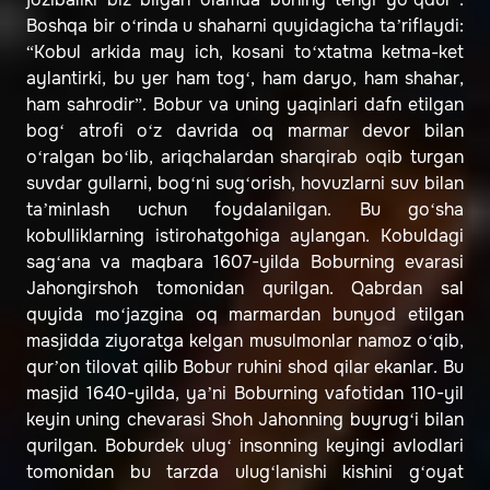
Boshqa bir o‘rinda u shaharni quyidagicha ta’riflaydi:
“Kobul arkida may ich, kosani to‘xtatma ketma-ket
aylantirki, bu yer ham tog‘, ham daryo, ham shahar,
ham sahrodir”. Bobur va uning yaqinlari dafn etilgan
bog‘ atrofi o‘z davrida oq marmar devor bilan
o‘ralgan bo‘lib, ariqchalardan sharqirab oqib turgan
suvdar gullarni, bog‘ni sug‘orish, hovuzlarni suv bilan
ta’minlash uchun foydalanilgan. Bu go‘sha
kobulliklarning istirohatgohiga aylangan. Kobuldagi
sag‘ana va maqbara 1607-yilda Boburning evarasi
Jahongirshoh tomonidan qurilgan. Qabrdan sal
quyida mo‘jazgina oq marmardan bunyod etilgan
masjidda ziyoratga kelgan musulmonlar namoz o‘qib,
qur’on tilovat qilib Bobur ruhini shod qilar ekanlar. Bu
masjid 1640-yilda, ya’ni Boburning vafotidan 110-yil
keyin uning chevarasi Shoh Jahonning buyrug‘i bilan
qurilgan. Boburdek ulug‘ insonning keyingi avlodlari
tomonidan bu tarzda ulug‘lanishi kishini g‘oyat