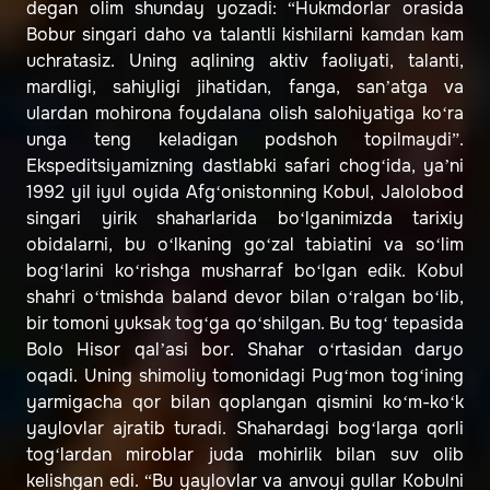
degan olim shunday yozadi: “Hukmdorlar orasida
Bobur singari daho va talantli kishilarni kamdan kam
uchratasiz. Uning aqlining aktiv faoliyati, talanti,
mardligi, sahiyligi jihatidan, fanga, san’atga va
ulardan mohirona foydalana olish salohiyatiga ko‘ra
unga teng keladigan podshoh topilmaydi”.
Ekspeditsiyamizning dastlabki safari chog‘ida, ya’ni
1992 yil iyul oyida Afg‘onistonning Kobul, Jalolobod
singari yirik shaharlarida bo‘lganimizda tarixiy
obidalarni, bu o‘lkaning go‘zal tabiatini va so‘lim
bog‘larini ko‘rishga musharraf bo‘lgan edik. Kobul
shahri o‘tmishda baland devor bilan o‘ralgan bo‘lib,
bir tomoni yuksak tog‘ga qo‘shilgan. Bu tog‘ tepasida
Bolo Hisor qal’asi bor. Shahar o‘rtasidan daryo
oqadi. Uning shimoliy tomonidagi Pug‘mon tog‘ining
yarmigacha qor bilan qoplangan qismini ko‘m-ko‘k
yaylovlar ajratib turadi. Shahardagi bog‘larga qorli
tog‘lardan miroblar juda mohirlik bilan suv olib
kelishgan edi. “Bu yaylovlar va anvoyi gullar Kobulni