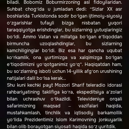
biladi. Bobomiz Boburmirzoning asl fidoyilaridan.
Suhbat chog‘ida u jumladan dedi: “Sizlar XX asr
boshlarida Turkistonda sodir bo‘lgan ijtimoiy-siyosiy
o‘zgarishlar tufayli bizga nisbatan yuqori
taraqqiyotga erishdinglar, bu sizlarning yutuqlaringiz
bo‘ldi. Ammo Vatan va millatga bo‘lgan e’tiqoddan
birmuncha uzoqlashdinglar, bu sizlarning
kamchiliginglar bo‘ldi. Biz esa har qancha uqubat
ko‘rkamlik, ona yurtimizga va xalqimizga bo‘lgan
e’tiqodimizni yo‘qotganimiz yo‘q”. Haqiqatdan ham,
bu so‘zlarning isboti uchun 14-yillik afg‘on urushining
natijalari dalil bo‘lsa kerak...
Shu kuni kechki payt Mozori Sharif teleradio idorasi
rahbariyatining taklifiga ko‘ra, ekspeditsiya a’zolari
bilan uchrashuv o‘tkazildi. Televideniye orqali
safarimizning maqsad – vazifalari haqida,
mustahkamlash, tinchlik va iqtisodiy barkamollik
yo‘lida Prezidentimiz Islom Karimovning jonkuyarlik
bilan olib borayotgan siyosati haqida so‘z yuritdik.