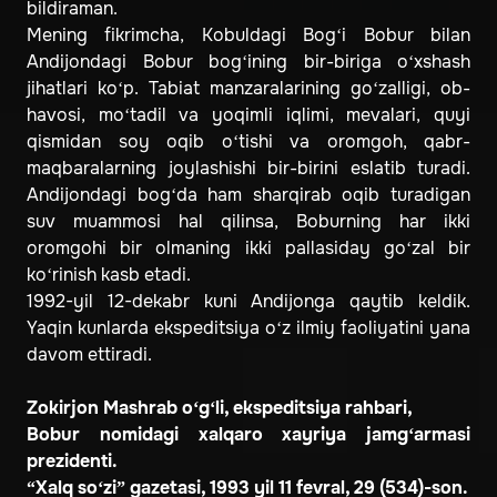
bildiraman.
Mening fikrimcha, Kobuldagi Bog‘i Bobur bilan
Andijondagi Bobur bog‘ining bir-biriga o‘xshash
jihatlari ko‘p. Tabiat manzaralarining go‘zalligi, ob-
havosi, mo‘tadil va yoqimli iqlimi, mevalari, quyi
qismidan soy oqib o‘tishi va oromgoh, qabr-
maqbaralarning joylashishi bir-birini eslatib turadi.
Andijondagi bog‘da ham sharqirab oqib turadigan
suv muammosi hal qilinsa, Boburning har ikki
oromgohi bir olmaning ikki pallasiday go‘zal bir
ko‘rinish kasb etadi.
1992-yil 12-dekabr kuni Andijonga qaytib keldik.
Yaqin kunlarda ekspeditsiya o‘z ilmiy faoliyatini yana
davom ettiradi.
Zokirjon Mashrab o‘g‘li, ekspeditsiya rahbari,
Bobur nomidagi xalqaro xayriya jamg‘armasi
prezidenti.
“Xalq so‘zi” gazetasi, 1993 yil 11 fevral, 29 (534)-son.