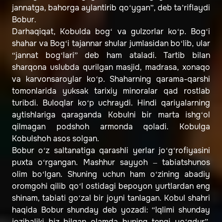
jannatga, bahorga aylantirib qo‘ygan”, deb ta’riflaydi
Bobur.
Darhaqiqat, Kobulda bog‘ va gulzorlar ko‘p. Bog‘i
shahar va Bog‘i tajannar shular jumlasidan bo‘lib, ular
“jannat bog‘lari” deb ham ataladi. Tartib bilan
sharqona uslubda qurilgan masjid, madrasa, xonaqo
va karvonsaroylar ko‘p. Shaharning qarama-qarshi
tomonlarida yuksak tarixiy minoralar qad rostlab
turibdi. Buloqlar ko‘p uchraydi. Hindi qariyalarning
aytishlariga qaraganda Kobulni bir marta ishg‘ol
qilmagan podshoh armonda qoladi. Kobulga
Kobulshoh asos solgan.
Bobur o‘z saltanatiga qarashli yerlar jo‘g‘rofiyasini
puxta o‘rgangan. Mashhur sayyoh – tabiatshunos
olim bo‘lgan. Shuning uchun ham o‘zining abadiy
oromgohi qilib qo‘l ostidagi bepoyon yurtlardan eng
shinam, tabiati go‘zal bir joyni tanlagan. Kobul shahri
haqida Bobur shunday deb yozadi: “Iqlimi shunday
jozibaliki biz bilgan olamda buning tengi yo‘qdur”.