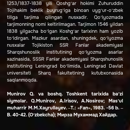
1253/1837-1838 yili Qoshg‘ar hokimi Zuhuruddin
Tojihakim beklik buyrug‘iga binoan uyg‘ur-o‘zbek
tiliga tarjima qilingan nusxadir. Qo‘lyozmada
tarjimonning nomi keltirilmagan. Tarjimon 1546 yildan
1838 yilgacha bo‘lgan Koshg‘ar tarixinn ham yozib
to‘ldirgan. Mazkur asardan, shuningdek, qo‘lyozma
nusxalar Tojikiston SSR Fanlar akademiyasi
Sharqshunoslik institutining qo‘lyozma asarlar
xazinasida, SSSR Fanlar akademiyasi Sharqshunoslik
institutining Leningrad bo‘limida, Leningrad Davlat
universiteti Sharq fakultetining kutubxonasida
saqlanmoqda.
Munirov Q. va boshq. Toshkent tarixida baʼzi
siymolar. Q.Munirov, A.Irisov, A.Nosirov; Masʼul
muharrir M.M.Xayrullayev. –T.: «Fan», 1983. -56 b. –
B. 40-42. (O‘zbekcha); Мирза Мухаммад Хайдар.