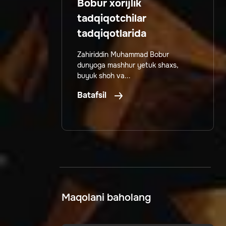
Bobur xorijlik
tadqiqotchilar
tadqiqotlarida
Zahiriddin Muhammad Bobur
dunyoga mashhur yetuk shaxs,
buyuk shoh va...
Batafsil
Maqolani baholang