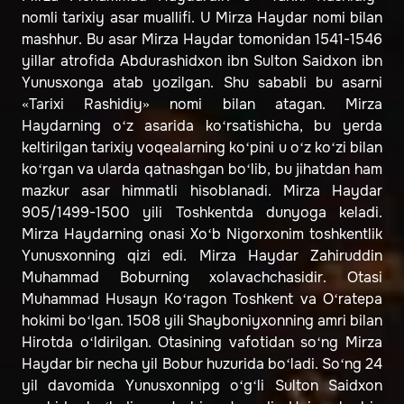
nomli tarixiy asar muallifi. U Mirza Haydar nomi bilan
mashhur. Bu asar Mirza Haydar tomonidan 1541-1546
yillar atrofida Abdurashidxon ibn Sulton Saidxon ibn
Yunusxonga atab yozilgan. Shu sababli bu asarni
«Tarixi Rashidiy» nomi bilan atagan. Mirza
Haydarning o‘z asarida ko‘rsatishicha, bu yerda
keltirilgan tarixiy voqealarning ko‘pini u o‘z ko‘zi bilan
ko‘rgan va ularda qatnashgan bo‘lib, bu jihatdan ham
mazkur asar himmatli hisoblanadi. Mirza Haydar
905/1499-1500 yili Toshkentda dunyoga keladi.
Mirza Haydarning onasi Xo‘b Nigorxonim toshkentlik
Yunusxonning qizi edi. Mirza Haydar Zahiruddin
Muhammad Boburning xolavachchasidir. Otasi
Muhammad Husayn Ko‘ragon Toshkent va O‘ratepa
hokimi bo‘lgan. 1508 yili Shayboniyxonning amri bilan
Hirotda o‘ldirilgan. Otasining vafotidan so‘ng Mirza
Haydar bir necha yil Bobur huzurida bo‘ladi. So‘ng 24
yil davomida Yunusxonnipg o‘g‘li Sulton Saidxon