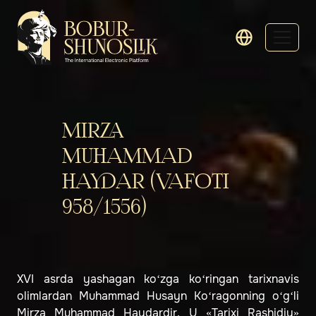
MIRZA
MUHAMMAD
HAYDAR (VAFOTI
958/1556)
XVI asrda yashagan ko‘zga ko‘ringan tarixnavis
olimlardan Muhammad Husayn Ko‘ragonning o‘g‘li
Mirza Muhammad Haydardir. U «Tarixi Rashidiy»