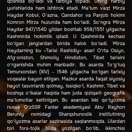
qoshida bo‘ladi va tarbiya topadi. Uning harbiy
yurishlarida ham ishtirok etadi. Maʼlum vaqt Mirza
Haydar Kobul, G‘azna, Qandahor va Panjob hokimi
Komron Mirza huzurida ham bo‘ladi. So‘ngra Mirza
Haydar 947/1540 yildan boshlab 958/1551 yilgacha
Kashmirda hokimlik qiladi. U Qashmirda kechasi
bo‘lgan janglardan birida halok bo‘ladi. Mirza
Haydarning bu «Tarixi Rashidiy» asari O‘rta Osiyo,
Afg‘oniston, Shimoliy Hindiston, Tibet tarixini
o‘rganishda muhim manbadir. Bu asarda To‘g‘luq
Temurxondan (XIV) – 1546 yilgacha bo‘lgan tarixiy
voqealar bayon etilgan. Mazkur asarda faqat siyosiy
hayot tasvirlanib qolmay, Issiqko‘l, Kashmir, Tibet va
boshqa o‘lkalar haqida ham juda qiziqarli geografik
maʼlumotlar keltirilgan. Bu asardan ikki qo‘lyozma
nusxa O‘zSSR Fanlar akademiyasi Abu Rayhon
Beruniy nomidagi Sharqshunoslik institutining
qo‘lyozma asarlar xazinasida saqlanmoqda. Ulardan
biri fors-tojik tilida yozilgan bo‘lib, ikkinchisi