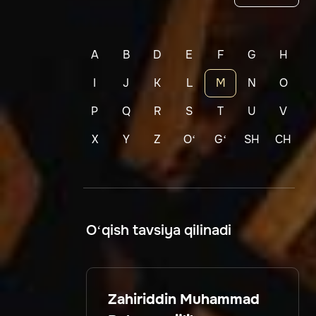
A
B
D
E
F
G
H
I
J
K
L
M
N
O
P
Q
R
S
T
U
V
X
Y
Z
Oʻ
Gʻ
SH
CH
O‘qish tavsiya qilinadi
Zahiriddin Muhammad