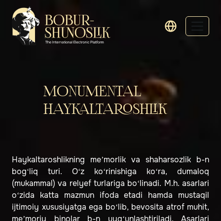
MONUMENTAL
HAYKALTAROSHLIK
Haykaltaroshlikning meʼmorlik va shaharsozlik b-n
bog‘liq turi. O‘z ko‘rinishiga ko‘ra, dumaloq
(mukammal) va relyef turlariga bo‘linadi. M.h. asarlari
o‘zida katta mazmun ifoda etadi hamda mustaqil
ijtimoiy xususiyatga ega bo‘lib, bevosita atrof muhit,
meʼmoriy binolar b-n uyg‘unlashtiriladi. Asarlari