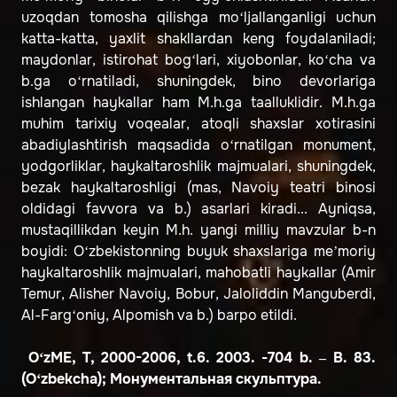
uzoqdan tomosha qilishga mo‘ljallanganligi uchun
katta-katta, yaxlit shakllardan keng foydalaniladi;
maydonlar, istirohat bog‘lari, xiyobonlar, ko‘cha va
b.ga o‘rnatiladi, shuningdek, bino devorlariga
ishlangan haykallar ham M.h.ga taalluklidir. M.h.ga
muhim tarixiy voqealar, atoqli shaxslar xotirasini
abadiylashtirish maqsadida o‘rnatilgan monument,
yodgorliklar, haykaltaroshlik majmualari, shuningdek,
bezak haykaltaroshligi (mas, Navoiy teatri binosi
oldidagi favvora va b.) asarlari kiradi... Ayniqsa,
mustaqillikdan keyin M.h. yangi milliy mavzular b-n
boyidi: O‘zbekistonning buyuk shaxslariga meʼmoriy
haykaltaroshlik majmualari, mahobatli haykallar (Amir
Temur, Alisher Navoiy, Bobur, Jaloliddin Manguberdi,
Al-Farg‘oniy, Alpomish va b.) barpo etildi.
O‘zME, T, 2000-2006, t.6. 2003. -704 b. – B. 83.
(O‘zbekcha); Монументальная скульптура.