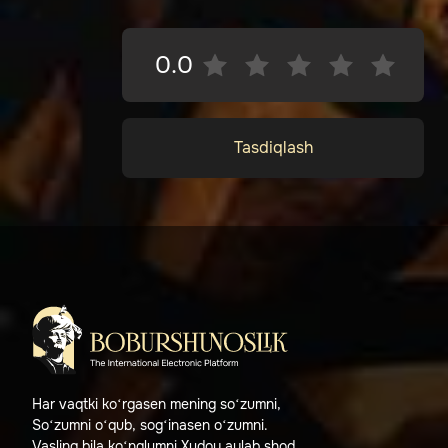
0.0
Tasdiqlash
Har vaqtki ko‘rgasen mening so‘zumni,
So‘zumni o‘qub, sog‘inasen o‘zumni.
Vasling bila ko‘nglumni Xudoy aylab shod,