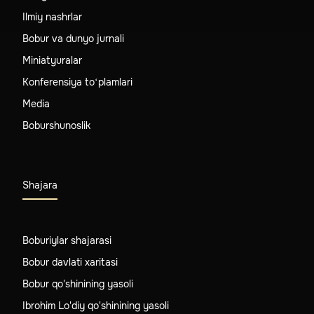
Ilmiy nashrlar
Bobur va dunyo jurnali
Miniatyuralar
Konferensiya to‘plamlari
Media
Boburshunoslik
Shajara
Boburiylar shajarasi
Bobur davlati xaritasi
Bobur qo'shinining yasoli
Ibrohim Lo'diy qo'shinining yasoli