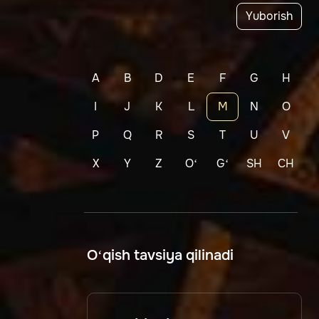
Yuborish
A
B
D
E
F
G
H
I
J
K
L
M
N
O
P
Q
R
S
T
U
V
X
Y
Z
Oʻ
Gʻ
SH
CH
O‘qish tavsiya qilinadi