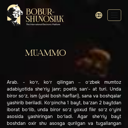
MUAMMO
Arab. - ko‘r, ko‘r qilingan – o‘zbek mumtoz
adabiyotida sheʼriy janr; poetik sanʼ- at turi. Unda
biror so‘z, ism (yoki bosh harflari), sana va boshqalar
yashirib beriladi. Ko‘pincha 1 bayt, baʼzan 2 baytdan
iborat bo‘lib, unda biror so‘z yoxud fikr so‘z o‘yini
asosida yashiringan bo‘ladi. Agar sheʼriy bayt
boshdan oxir shu asosga qurilgan va tugallangan