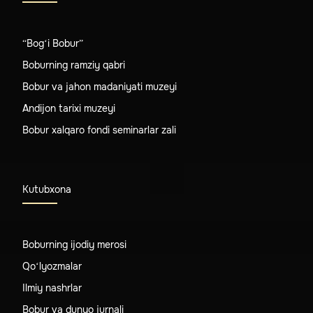
“Bog‘i Bobur”
Boburning ramziy qabri
Bobur va jahon madaniyati muzeyi
Andijon tarixi muzeyi
Bobur xalqaro fondi seminarlar zali
Kutubxona
Boburning ijodiy merosi
Qo‘lyozmalar
Ilmiy nashrlar
Bobur va dunyo jurnali