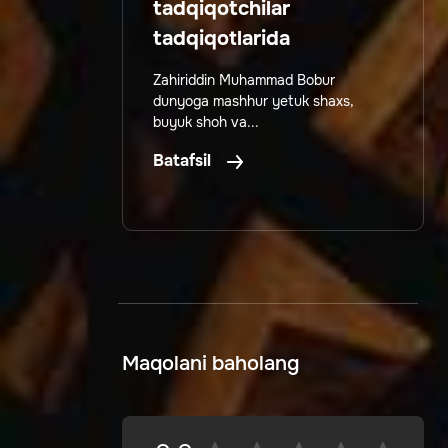
tadqiqotchilar
tadqiqotlarida
Zahiriddin Muhammad Bobur
dunyoga mashhur yetuk shaxs,
buyuk shoh va...
Batafsil
Maqolani baholang