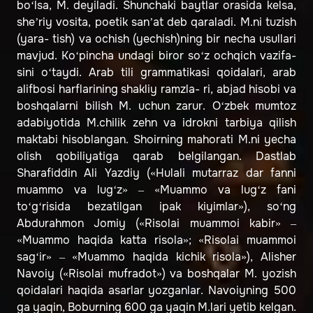
bo‘lsa, M. deyiladi. Shunchaki baytlar orasida kelsa,
sheʼriy vosita, poetik sanʼat deb qaraladi. M.ni tuzish
(yara- tish) va ochish (yechish)ning bir necha usullari
mavjud. Ko‘pincha undagi biror so‘z ochqich vazifa-
sini o‘taydi. Arab tili grammatikasi qoidalari, arab
alifbosi harflarining shakliy ramzla- ri, abjad hisobi va
boshqalarni bilish M. uchun zarur. O‘zbek mumtoz
adabiyotida M.chilik zehn va idrokni tarbiya qilish
maktabi hisoblangan. Shoirning mahorati M.ni yecha
olish qobiliyatiga qarab belgilangan. Dastlab
Sharafiddin Ali Yazdiy («Hulali mutarraz dar fanni
muammo va lug‘z» – «Muammo va lug‘z fani
to‘g‘risida bezatilgan ipak kiyimlar»), so‘ng
Abdurahmon Jomiy («Risolai muammoi kabir» –
«Muammo haqida katta risola»; «Risolai muammoi
sag‘ir» – «Muammo haqida kichik risola»), Alisher
Navoiy («Risolai mufradot») va boshqalar M. yozish
qoidalari haqida asarlar yozganlar. Navoiyning 500
ga yaqin, Boburning 600 ga yaqin M.lari yetib kelgan.