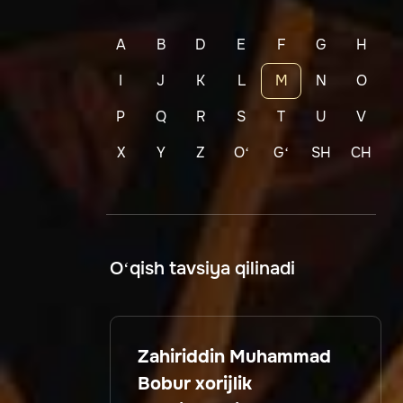
A
B
D
E
F
G
H
I
J
K
L
M
N
O
P
Q
R
S
T
U
V
X
Y
Z
Oʻ
Gʻ
SH
CH
O‘qish tavsiya qilinadi
Zahiriddin Muhammad
Bobur xorijlik