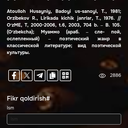
Atoulloh Husayniy, Badoyi us-sanoyi, T., 1981;
Orzibekov R., Lirikada kichik janrlar, T., 1976. //
O‘zME, T, 2000-2006, t.6, 2003, 704 b. – B. 105.
(O‘zbekcha); Муаммо (араб. – сле- пой,
ослепленный) – поэтический жанр в
классической литературе; вид поэтической
культуры.
2886
Fikr qoldirish#
Ism