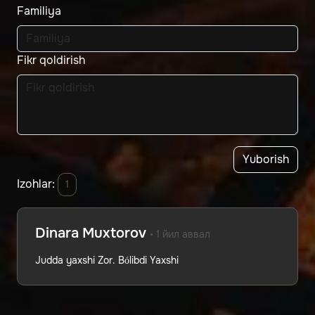
Familiya
Fikr qoldirish
Yuborish
Izohlar:
1
Dinara Muxtorov
• 1 йил аввал
Judda yaxshi Zor. Bólibdi Yaxshi