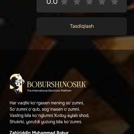
0.0
Tasdiqlash
Har vaqtki ko‘rgasen mening so‘zumni,
So‘zumni o‘qub, sog‘inasen o‘zumni.
Vasling bila ko‘nglumni Xudoy aylab shod,
Shukrki, yorutdi yuzung bila ko‘zumni.
Zahiriddin Muhammad Bobur