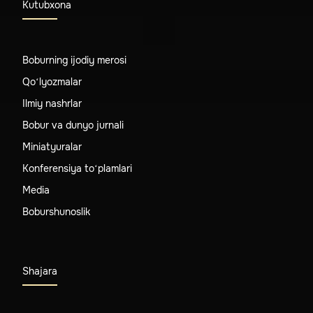
Kutubxona
Boburning ijodiy merosi
Qo‘lyozmalar
Ilmiy nashrlar
Bobur va dunyo jurnali
Miniatyuralar
Konferensiya to‘plamlari
Media
Boburshunoslik
Shajara