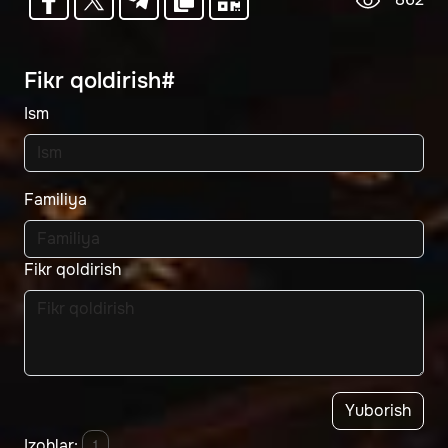
Fikr qoldirish#
Ism
Familiya
Fikr qoldirish
Yuborish
Izohlar:
1