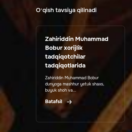
O‘qish tavsiya qilinadi
Zahiriddin Muhammad
Bobur xorijlik
tadqiqotchilar
tadqiqotlarida
Zahiriddin Muhammad Bobur
dunyoga mashhur yetuk shaxs,
buyuk shoh va...
Batafsil