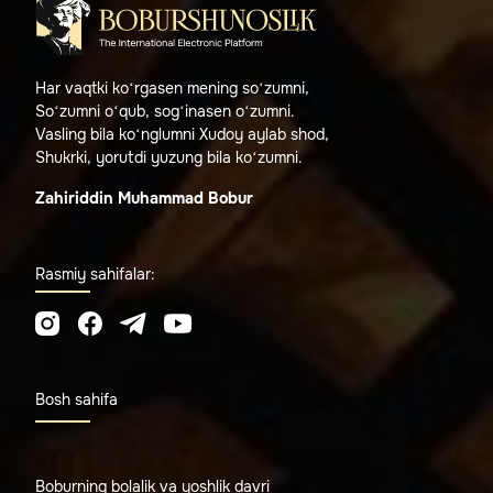
Har vaqtki ko‘rgasen mening so‘zumni,
So‘zumni o‘qub, sog‘inasen o‘zumni.
Vasling bila ko‘nglumni Xudoy aylab shod,
Shukrki, yorutdi yuzung bila ko‘zumni.
Zahiriddin Muhammad Bobur
Rasmiy sahifalar:
Bosh sahifa
Boburning bolalik va yoshlik davri