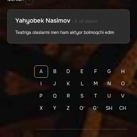
Yahyobek Nasimov
• 6 ой аввал
Teatriga olaslarmi men ham aktyor bolmoqchi edim
A
B
D
E
F
G
H
I
J
K
L
M
N
O
P
Q
R
S
T
U
V
X
Y
Z
Oʻ
Gʻ
SH
CH