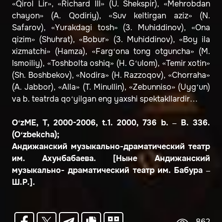
«Qirol Lir», «Richard III» (U. Shekspir), «Mehrobdan
chayon» (A. Qodiriy), «Suv keltirgan aziz» (N.
Safarov), «Yurakdagi tosh» (3. Muhiddinov), «Ona
qizim» (Shuhrat), «Bobur» (3. Muhiddinov), «Boy ila
xizmatchi» (Hamza), «Farg‘ona tong otguncha» (M.
Ismoiliy), «Toshbolta oshiq» (H. G‘ulom), «Temir xotin»
(Sh. Boshbekov), «Nodira» (H. Razzoqov), «Chorraha»
(A. Jabbor), «Alla» (T. Minullin), «Zebunniso» (Uyg‘un)
va b. teatrda qo‘yilgan eng yaxshi spektakllardir…
O‘zME, T, 2000-2006, t.1. 2000, 736 b. – B. 336.
(O‘zbekcha);
Андижанский музыкально-драматический театр
им. Ахунбабаева. [Ныне Андижанский
музыкально- драматический театр им. Бабура –
Ш.Р.].
862