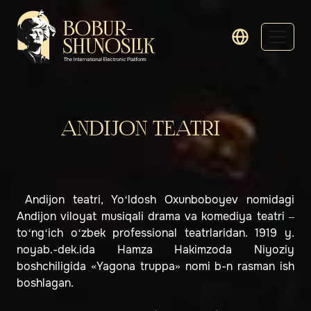
ANDIJON TEATRI
Andijon teatri, Yo‘ldosh Oxunboboyev nomidagi
Andijon viloyat musiqali drama va komediya teatri –
to‘ng‘ich o‘zbek professional teatrlaridan. 1919 y.
noyab.-dek.ida Hamza Hakimzoda Niyoziy
boshchiligida «Yagona truppa» nomi b-n rasman ish
boshlagan.