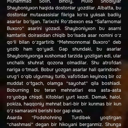
Muhammad Solih, Binoiy, Mullo Shodiylar
Shayboniyxon haqida dostonlar yozdilar. Albatta, bu
dostonlar mutaxassislar fikriga ko‘ra yuksak badiiy
asarlar bo‘lgan. Tarixchi Ro‘zbexon esa “Safarnomai
Buxoro” asarini yozadi. Shayboniyxon bu asarni
kamtarlik doirasidan chiqib bo‘lsada asar nomini o‘z
qo‘li bilan o‘zgartirib “Mehmonnomai Buxoro” deb
yozib ham qo‘yadi. Gap shundaki, bu asarlar
Shayboniyxonga xushomad tarzida yozilgan edi, ular
unchalik shuhrat qozona olmadilar. Shu atrofdan
nariga o‘tmadi. Bobur yozgan asarlar hali qarindosh-
urug‘i o‘qib ulgurmay turib, vafotidan keyinoq bir oz
muddat o‘tgach, olamga “sayohat” qila boshladi.
Boburning bu teran mehnatlari esa asta-asta
ro‘yobga chiqdi. Kitoblari yurt kezdi. Demak, halol,
pokiza, haqqoniy mehnat bari-bir bir kunmas bir kun
o‘z samarasini berishi bor gap ekan.
Asarda “Podshohning Turdibek yoqtirgan
“chashmasi” degan bir hikoyani berganmiz. Shunga