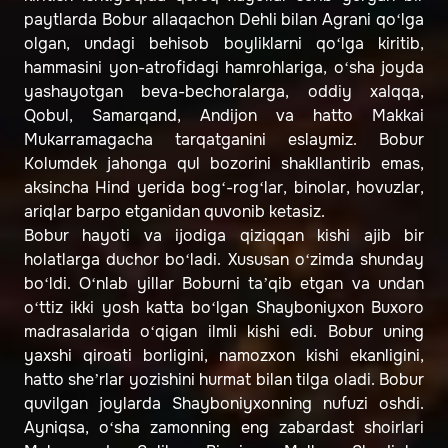
paytlarda Bobur allaqachon Dehli bilan Agrani qo‘lga
olgan, undagi behisob boyliklarni qo‘lga kiritib,
hammasini yon-atrofidagi hamrohlariga, o‘sha joyda
yashayotgan beva-bechoralarga, oddiy xalqqa,
Qobul, Samarqand, Andijon va hatto Makkai
Mukarramagacha tarqatganini eslaymiz. Bobur
Kolumdek jahonga qul bozorini shakllantirib emas,
aksincha Hind yerida bog‘-rog‘lar, binolar, hovuzlar,
ariqlar barpo etganidan quvonib ketasiz.
Bobur hayoti va ijodiga qiziqqan kishi ajib bir
holatlarga duchor bo‘ladi. Xususan o‘zimda shunday
bo‘ldi. O‘nlab yillar Boburni taʼqib etgan va undan
o‘ttiz ikki yosh katta bo‘lgan Shayboniyxon Buxoro
madrasalarida o‘qigan ilmli kishi edi. Bobur uning
yaxshi qiroati borligini, namozxon kishi ekanligini,
hatto sheʼrlar yozishini hurmat bilan tilga oladi. Bobur
quvilgan joylarda Shayboniyxonning nufuzi oshdi.
Ayniqsa, o‘sha zamonning eng zabardast shoirlari