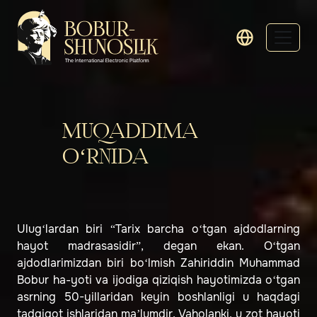
MUQADDIMA
O‘RNIDA
Ulug‘lardan biri “Tarix barcha o‘tgan ajdodlarning
hayot madrasasidir”, degan ekan. O‘tgan
ajdodlarimizdan biri bo‘lmish Zahiriddin Muhammad
Bobur ha-yoti va ijodiga qiziqish hayotimizda o‘tgan
asrning 50-yillaridan keyin boshlanligi u haqdagi
tadqiqot ishlaridan maʼlumdir. Vaholanki, u zot hayoti