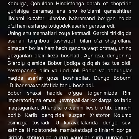
Kobulga, Qobuldan Hindistonga qarab ot choptirib
yurishiga qaramay ana shu ko‘zlarni qamashtirar
jilolarni kuzatar, ulardan bahramand bo‘lgan holda
o‘zi ham asrlarga totigudek asarlar yaratar edi.
Uning shu mehnatlari zoye ketmadi. Garchi tirikligida
asarlari targ‘iboti, tashviqoti bilan o‘zi shug‘ullana
olmagan bo‘lsa ham hech qancha vaqt o‘tmay, uning
yozganlari olam keza boshladi. Ayniqsa, dunyoning
G‘arbiy qismida Bobur ijodiga qiziqish tez tus oldi.
Yevropaning olim va ijod ahli Bobur va boburiylar
haqida asarlar yoza boshladilar. Dunyo Boburni
“Dilbar shaxs” sifatida taniy boshladi.
Bobur shaxsi haqida o‘yga tolganimizda Rim
imperatorigina emas, yevropaliklar ko‘klarga ko‘tarib
maqtaganlari, Atlantika okeanini kesib o‘tib, birinchi
bo‘lib Karib dengizida suzgan Xristofor Kolumb
esimizga tushadi. U karavellalarida dunyo suvi
sathida Hindistondek mamlakatdagi oltinlarni qo‘lga
kiritish ishtiyoqida quruq xayollar surib yurgan bir