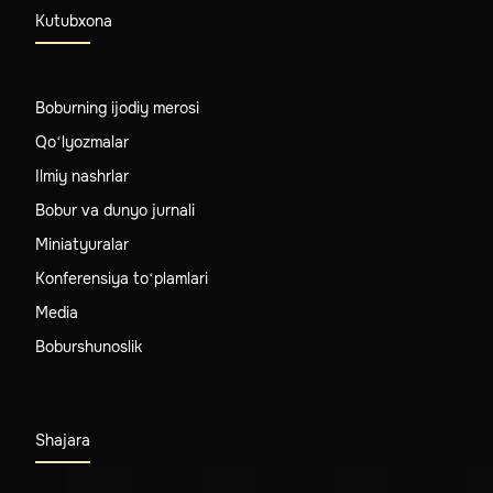
Kutubxona
Boburning ijodiy merosi
Qo‘lyozmalar
Ilmiy nashrlar
Bobur va dunyo jurnali
Miniatyuralar
Konferensiya to‘plamlari
Media
Boburshunoslik
Shajara