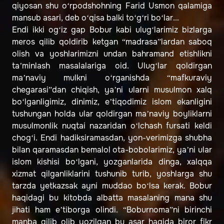
qiyosan shu o‘rpodshohning Farid Usmon qalamiga
mansub asari, deb o‘qisa balki to‘g‘ri bo‘lar...
Endi ikki og‘iz gap Bobur kabi ulug‘larimiz bizlarga
meros qilib qoldirib ketgan “madrasa”lardan saboq
olish va yoshlarimizni undan bahramand etishlikni
taʼminlash masalalariga oid. Ulug‘lar qoldirgan
maʼnaviy mulkni o‘rganishda “mafkuraviy
chegarasi”dan chiqish, yaʼni ularni musulmon xalq
bo‘lganligimiz, dinimiz, eʼtiqodimiz islom ekanligini
tushungan holda ular qoldirgan maʼnaviy boyliklarni
musulmonlik nuqtai nazaridan o‘lchash fursati keldi
chog‘i. Endi hadiksiramasdan, yon-verimizga shubha
bilan qaramasdan bemalol ota-bobolarimiz, yaʼni ular
islom kishisi bo‘lgani, yozganlarida dinga, xalqqa
xizmat qilganliklarini tushunib turib, yoshlarga shu
tarzda yetkazsak ayni muddao bo‘lsa kerak. Bobur
haqidagi bu kitobda albatta masalaning mana shu
jihati ham eʼtiborga olindi. “Boburnoma”ni birinchi
manba qilib olib yozilgan bu asar haqida biror fikr