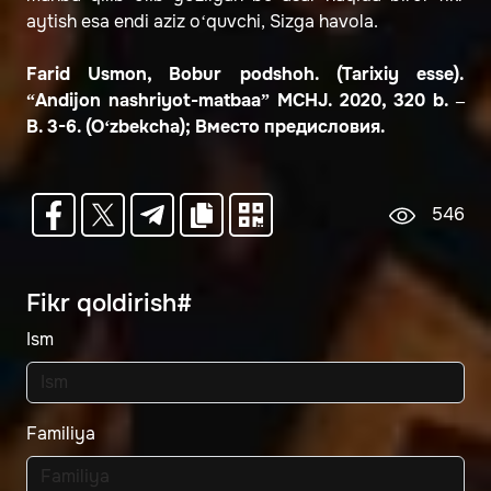
aytish esa endi aziz o‘quvchi, Sizga havola.
Farid Usmon, Bobur podshoh. (Tarixiy esse).
“Andijon nashriyot-matbaa” MCHJ. 2020, 320 b. –
B. 3-6. (O‘zbekcha); Вместо предисловия.
546
Fikr qoldirish#
Ism
Familiya