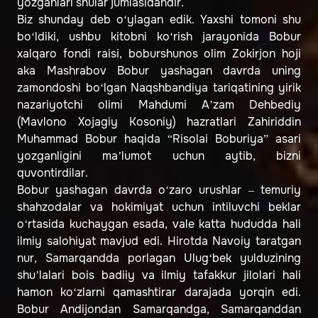
yozganlari shular jumlasidandir.
Biz shunday deb o‘ylagan edik. Yaxshi tomoni shu
bo‘ldiki, ushbu kitobni ko‘rish jarayonida Bobur
xalqaro fondi raisi, boburshunos olim Zokirjon hoji
aka Mashrabov Bobur yashagan davrda uning
zamondoshi bo‘lgan Naqshbandiya tariqatining yirik
nazariyotchi olimi Mahdumi Aʼzam Dehbediy
(Mavlono Xojagiy Kosoniy) hazratlari Zahiriddin
Muhammad Bobur haqida “Risolai Boburiya” asari
yozganligini maʼlumot uchun aytib, bizni
quvontirdilar.
Bobur yashagan davrda o‘zaro urushlar – temuriy
shahzodalar va hokimiyat uchun intiluvchi beklar
o‘rtasida kuchaygan esada, vale katta hududda hali
ilmiy salohiyat mavjud edi. Hirotda Navoiy taratgan
nur, Samarqandda porlagan Ulug‘bek yulduzining
shuʼlalari bois badiiy va ilmiy tafakkur jilolari hali
hamon ko‘zlarni qamashtirar darajada yorqin edi.
Bobur Andijondan Samarqandga, Samarqanddan