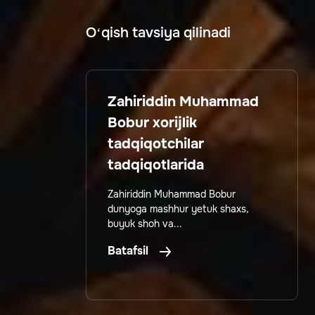
O‘qish tavsiya qilinadi
Zahiriddin Muhammad
Bobur xorijlik
tadqiqotchilar
tadqiqotlarida
Zahiriddin Muhammad Bobur
dunyoga mashhur yetuk shaxs,
buyuk shoh va...
Batafsil