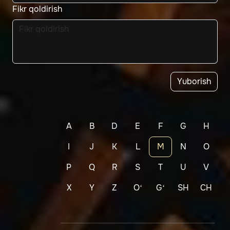
Fikr qoldirish
Yuborish
A
B
D
E
F
G
H
I
J
K
L
M
N
O
P
Q
R
S
T
U
V
X
Y
Z
Oʻ
Gʻ
SH
CH