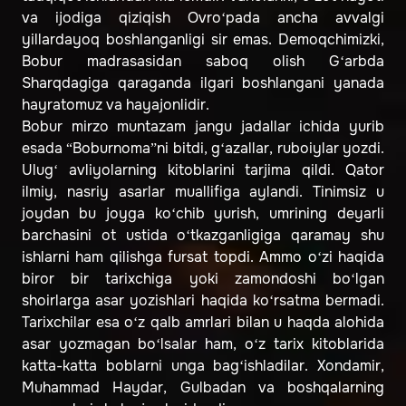
va ijodiga qiziqish Ovro‘pada ancha avvalgi
yillardayoq boshlanganligi sir emas. Demoqchimizki,
Bobur madrasasidan saboq olish G‘arbda
Sharqdagiga qaraganda ilgari boshlangani yanada
hayratomuz va hayajonlidir.
Bobur mirzo muntazam jangu jadallar ichida yurib
esada “Boburnoma”ni bitdi, g‘azallar, ruboiylar yozdi.
Ulug‘ avliyolarning kitoblarini tarjima qildi. Qator
ilmiy, nasriy asarlar muallifiga aylandi. Tinimsiz u
joydan bu joyga ko‘chib yurish, umrining deyarli
barchasini ot ustida o‘tkazganligiga qaramay shu
ishlarni ham qilishga fursat topdi. Ammo o‘zi haqida
biror bir tarixchiga yoki zamondoshi bo‘lgan
shoirlarga asar yozishlari haqida ko‘rsatma bermadi.
Tarixchilar esa o‘z qalb amrlari bilan u haqda alohida
asar yozmagan bo‘lsalar ham, o‘z tarix kitoblarida
katta-katta boblarni unga bag‘ishladilar. Xondamir,
Muhammad Haydar, Gulbadan va boshqalarning