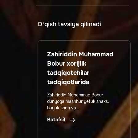
O‘qish tavsiya qilinadi
Zahiriddin Muhammad
Bobur xorijlik
tadqiqotchilar
tadqiqotlarida
Zahiriddin Muhammad Bobur
dunyoga mashhur yetuk shaxs,
buyuk shoh va...
Batafsil