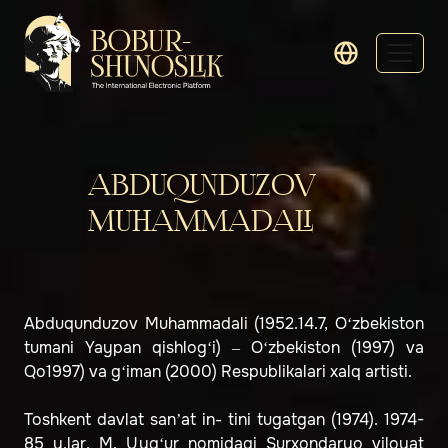
ABDUQUNDUZOV
MUHAMMADALI
Abduqunduzov Muhammadali (1952.14.7, O‘zbekiston
tumani Yaypan qishlog‘i) – O‘zbekiston (1997) va
Qo1997) va g‘iman (2000) Respublikalari xalq artisti.
Toshkent davlat san’at in- tini tugatgan (1974). 1974-
85 y.lar. M. Uyg‘ur nomidagi Surxondaryo viloyat