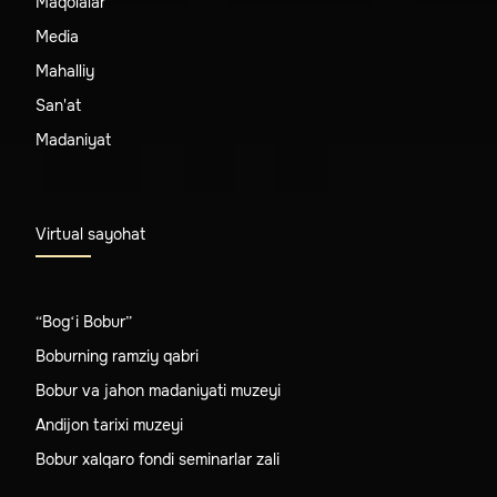
Maqolalar
Media
Mahalliy
San'at
Madaniyat
Virtual sayohat
“Bog‘i Bobur”
Boburning ramziy qabri
Bobur va jahon madaniyati muzeyi
Andijon tarixi muzeyi
Bobur xalqaro fondi seminarlar zali