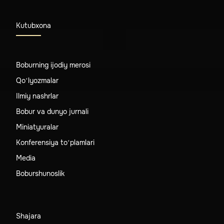
Kutubxona
Boburning ijodiy merosi
Qo‘lyozmalar
Ilmiy nashrlar
Bobur va dunyo jurnali
Miniatyuralar
Konferensiya to‘plamlari
Media
Boburshunoslik
Shajara