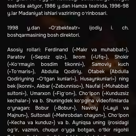
teatrida aktyor, 1986 y.dan Hamza teatrida, 1996-98
y.lar Madaniyat ishlari vazirining o‘rinbosari.
1998 y.dan «O‘zbekteatr» ijodiy i. ch.
boshqarmasining bosh direktori.
Asosiy rollari: Ferdinand («Makr va muhabbat»),
Paratov («Sepsiz qiz»), Ikrom («Ufq»), Shokir
(«Ko‘rmayin bosdim tikonni»), Samoviy kuch
(«To‘maris»), Abdulla Qodiriy, Otabek (Abdulla
Qodiriyning «O‘tgan kunlari»), Husaynkunlari») ning
bek (ikonni», Akbar («Zebunniso»), Naufal («Muhabbat
sultoni»), Umarxon («Fig‘on»), Cho‘lpon («Kunduzsiz
kechalar») va b. Shuningdek ko‘pgina videofilmlarda
o‘ynagan: Bobur («Bobur»), Navoiy («Layli va
Majnun»), Sultonali («Mehrobdan chayon»), Cho‘lpon
(«Kecha va kunduz») va b. Ayniqsa uning ijrosidagi
og‘ir, vazmin, chuqur o‘yga botgan, o‘tkir nigohli