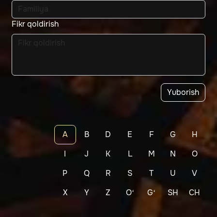
Fikr qoldirish
Yuborish
A
B
D
E
F
G
H
I
J
K
L
M
N
O
P
Q
R
S
T
U
V
X
Y
Z
Oʻ
Gʻ
SH
CH