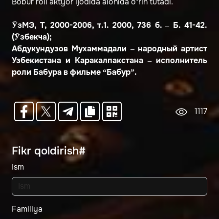
Bobur roli aktyor ijodida alohida o‘rin tutadi.
ЎзМЭ, Т, 2000-2006, т.1. 2000, 736 б. – Б. 41-42.
(Ўзбекча);
Абдукундузов Мухаммадали – народный артист
Узбекистана и Каракалпакстана – исполнитель
роли Бабура в фильме “Бабур”.
1117
Fikr qoldirish#
Ism
Familiya