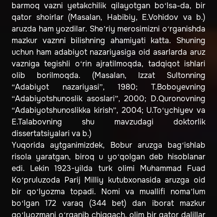
barmoq vazni yetakchilik qilayotgan bo‘lsa-da, bir
qator shoirlar (Masalan, Habibiy, E.Vohidov va b.)
aruzda ham yozdilar. She’riy merosimizni o‘rganishda
mazkur vaznni bilishning ahamiyati katta. Shuning
uchun ham adabiyot nazariyasiga oid asarlarda aruz
vazniga tegishli o‘rin ajratilmoqda, tadqiqot ishlari
olib borilmoqda. (Masalan, Izzat Sultonning
“Adabiyot nazariyasi”, 1980; T.Boboyevning
“Adabiyotshunoslik asoslari”, 2000; D.Quronovning
“Adabiyotshunoslikka kirish”, 2004; U.To‘ychiyev va
E.Talabovning shu mavzudagi doktorlik
dissertatsiyalari va b.)
Yuqorida aytganimizdek, Bobur aruzga bag‘ishlab
risola yaratgan, biroq u yo‘qolgan deb hisoblanar
edi. Lekin 1923-yilda turk olimi Muhammad Fuad
Ko‘pruluzoda Parij Milliy kutubxonasida aruzga oid
bir qo‘lyozma topadi. Nomi va muallifi noma’lum
bo‘lgan 172 varaq (344 bet) dan iborat mazkur
qo‘lyozmani o‘rganib chiqqach, olim bir qator dalillar