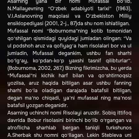
Asarning yana bir nomi Mufassal bo‘lib,
N.Mallayevning “O‘zbek adabiyoti tarixi” (1963),
V.I.Aslanovning maqolasi va O‘zbekiston Milliy
ensiklopediyasi (2001, 2-j., 87)da shu nom ishlatilgan.
Mufassal nomi “Boburnoma”ning kotib tomonidan
qo‘shilgan qismidagi quyidagi jumladan olingan: “Va
ul podshoh aruz va qofiyag‘a ham risolalari bor va ul
jumladin, Mufassal degankim, ushbu fan sharhi
bo‘lg‘ay, ko‘pdan-ko‘p yaxshi tasnif qilibturlar”.
(Boburnoma, 2002, 267.) Bizning fikrimizcha, bu yerda
“Mufassal”ni kichik harf bilan va qo‘shtirnoqsiz
yozilsa, aruz haqida bitilgan asar ushbu fanning
sharhi bo‘la oladigan darajada batafsil bitilgan,
degan ma’no chiqadi, ya’ni mufassal ning ma’nosi
batafsil yozgan deganidir.
Asarning uchinchi nomi Risolayi aruzdir. Sobiq ittifoq
davrida Bobur risolasini birinchi bo‘lib o‘rgangan va
atroflicha sharhlab bergan taniqli turkshunos
A.Sherbak shu nomni qo‘llagan. Lekin Stebleva uni