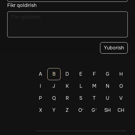
Fikr qoldirish
Yuborish
A
B
D
E
F
G
H
I
J
K
L
M
N
O
P
Q
R
S
T
U
V
X
Y
Z
Oʻ
Gʻ
SH
CH