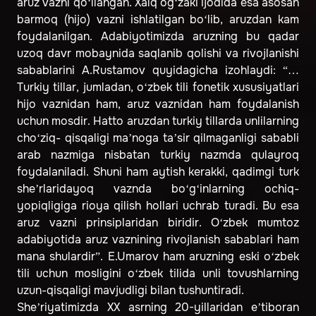
aruz vazni qo‘llangan. Xalq og‘zaki ijodida esa asosan
barmoq (hijo) vazni ishlatilgan bo‘lib, aruzdan kam
foydalanilgan. Adabiyotimizda aruzning bu qadar
uzoq davr mobaynida saqlanib qolishi va rivojlanishi
sabablarini A.Rustamov quyidagicha izohlaydi: “…
Turkiy tillar, jumladan, o‘zbek tili fonetik xususiyatlari
hijo vaznidan ham, aruz vaznidan ham foydalanish
uchun mosdir. Hatto aruzdan turkiy tillarda unlilarning
cho‘ziq- qisqaligi ma’noga ta’sir qilmaganligi sababli
arab nazmiga nisbatan turkiy nazmda qulayroq
foydalaniladi. Shuni ham aytish kerakki, qadimgi turk
she’rlaridayoq vaznda bo‘g‘inlarning ochiq-
yopiqligiga rioya qilish hollari uchrab turadi. Bu esa
aruz vazni prinsiplaridan biridir. O‘zbek mumtoz
adabiyotida aruz vaznining rivojlanish sabablari ham
mana shulardir”. E.Umarov ham aruzning eski o‘zbek
tili uchun mosligini o‘zbek tilida unli tovushlarning
uzun-qisqaligi mavjudligi bilan tushuntiradi.
She’riyatimizda XX asrning 20-yillaridan e’tiboran