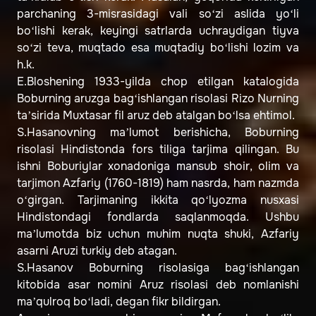
parchaning 3-misrasidagi vali so‘zi aslida yo‘li
bo‘lishi kerak, keyingi satrlarda uchraydigan tiyva
so‘zi teva, muqtado esa muqtadiy bo‘lishi lozim va
h.k.
E.Bloshening 1933-yilda chop etilgan katalogida
Boburning aruzga bag‘ishlangan risolasi Rizo Nurning
ta’sirida Muxtasar fil aruz deb atalgan bo‘lsa ehtimol.
S.Hasanovning ma’lumot berishicha, Boburning
risolasi Hindistonda fors tiliga tarjima qilingan. Bu
ishni Boburiylar xonadoniga mansub shoir, olim va
tarjimon Azfariy (1760-1819) ham nasrda, ham nazmda
o‘girgan. Tarjimaning ikkita qo‘lyozma nusxasi
Hindistondagi fondlarda saqlanmoqda. Ushbu
ma’lumotda biz uchun muhim nuqta shuki, Azfariy
asarni Aruzi turkiy deb atagan.
S.Hasanov Boburning risolasiga bag‘ishlangan
kitobida asar nomini Aruz risolasi deb nomlanishi
ma’qulroq bo‘ladi, degan fikr bildirgan.