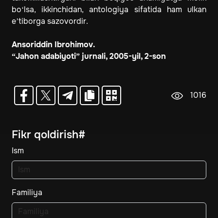
bo‘lsa, ikkinchidan, antologiya sifatida ham ulkan
e’tiborga sazovordir.
Ansoriddin Ibrohimov.
“Jahon adabiyoti” jurnali, 2005-yil, 2-son
1016
Fikr qoldirish#
Ism
Familiya