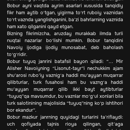
Bobur ayni vaqtda ayrim asarlari xususida tanqidiy
fikr ham aytib o‘tgan, yigirma to‘rt ruboiy vaznidan
to‘rt vaznda yanglishganini, ba’zi bahrlarning vaznida
ham xato qilganini qayd etgan.
Bizning fikrimizcha, aruzday murakkab ilmda turli
nuqtai nazarlar bo‘lishi mumkin. Bobur tanqidini
Navoiy ijodiga ijodiy munosabat, deb baholash
to‘g‘ridir.
Bobur tuyuq janrini batafsil bayon qiladi: “… Mir
Alisher Navoiyning “Lisonut-tayr”i nechukkim ajam
shu’arosi rubo’iy vaznig‘a haddi mu’ayyan muqarrar
qilibturlar, turk fusahosi ham bu vazng‘a haddi
mu’ayyan muqarrar qilib ikki bayt aytibturlar
“tuyuq”qa mavsumdur, bu vaznlar mo‘g‘ul xonlari bila
turk salotinining majolisida “tuyuq”ning ko‘p ishtihori
bor ekandur”.
Bobur mazkur janrning quyidagi turlarini ta’riflaydi:
uch qofiyada tajnis rioya qilingan, qit’aga