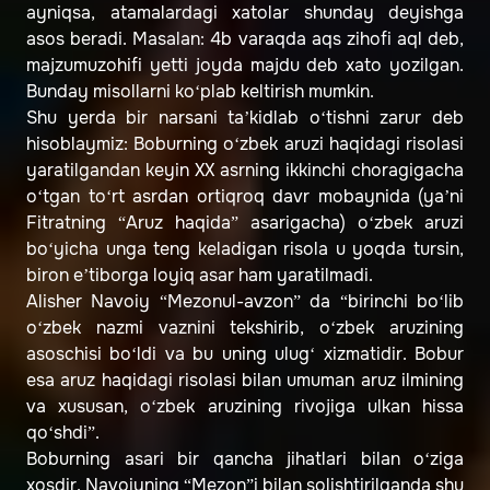
ayniqsa, atamalardagi xatolar shunday deyishga
asos beradi. Masalan: 4b varaqda aqs zihofi aql deb,
majzumuzohifi yetti joyda majdu deb xato yozilgan.
Bunday misollarni ko‘plab keltirish mumkin.
Shu yerda bir narsani ta’kidlab o‘tishni zarur deb
hisoblaymiz: Boburning o‘zbek aruzi haqidagi risolasi
yaratilgandan keyin XX asrning ikkinchi choragigacha
o‘tgan to‘rt asrdan ortiqroq davr mobaynida (ya’ni
Fitratning “Aruz haqida” asarigacha) o‘zbek aruzi
bo‘yicha unga teng keladigan risola u yoqda tursin,
biron e’tiborga loyiq asar ham yaratilmadi.
Alisher Navoiy “Mezonul-avzon” da “birinchi bo‘lib
o‘zbek nazmi vaznini tekshirib, o‘zbek aruzining
asoschisi bo‘ldi va bu uning ulug‘ xizmatidir. Bobur
esa aruz haqidagi risolasi bilan umuman aruz ilmining
va xususan, o‘zbek aruzining rivojiga ulkan hissa
qo‘shdi”.
Boburning asari bir qancha jihatlari bilan o‘ziga
xosdir. Navoiyning “Mezon”i bilan solishtirilganda shu