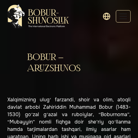
BOBUR –
ARUZSHUNOS
Xalqimizning ulug‘ farzandi, shoir va olim, atoqli
davlat arbobi Zahiriddin Muhammad Bobur (1483-
1530) go‘zal g‘azal va ruboiylar, “Boburnoma”,
“Mubayyin” nomli fiqhga doir she’riy qo‘llanma
hamda tarjimalardan tashqari, ilmiy asarlar ham
yaratgan. Uning harb ishi va musiqaga oid asarlari