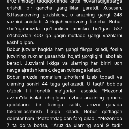
aruz ilmidagi tadqiqotlarida katta muvaffaqiyatlarga
erishdi, bir qancha yangiliklar yaratdi. Xususan,
S.Hasanovning yozishicha, u aruzning yangi 248
vaznini aniqladi. A.Hojiahmedovning fikricha, Bobur
she’riyatimizda qo‘llanilishi mumkin bo‘lgan 537
o‘lchovdan 400 ga yaqin mutlaqo yangi vaznlarni
kashf qilgan.
Bobur juzvlar haqida ham yangi fikrga keladi, fosila
juzvining ruknlar yasashda hojati yo‘qligini isbotlab
beradi. Juzvlarni ikkiga va ularning har birini uch
navga ajratish kerak, degan xulosaga keladi.
Bobur aruzda noma’lum zihoflarni izlab topadi va
ularning sonini 44 taga yetkazadi. U taqti’ bobida
o‘zbek tili fonetik me’yorlari asosida “Mezonul
avzon”da ishlab chiqilgan o‘zbek aruzining qonun-
qoidalarini bir tizimga solib, aruzni yanada
takomillashtirish fikriga keladi. Bobur qo‘llagan
doiralar ham “Mezon”dagidan farq qiladi. “Mezon”da
7 ta doira bo‘lsa, “Aruz”da ularning soni 9 tadir