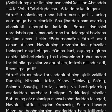
(Solishtiring: aruz ilmining asoschisi Xalil ibn Ahmadda
¬ 4 ta, Vohid Tabriziyda esa ¬ 6 ta doira keltirilgan).
“Aruz” risolasining yana bitta xususiyati ¬ uning
antologiya ham ekanidir. Shu jihatdan ham asarning
ahamiyati nihoyatda kattadir. Bobur risolasini
yaratishda qaysi manbalardan foydalangani hozircha
ma’lum emas. Lekin “Boburnoma”da “Aruz” asari
uchun Alisher Navoiyning devonlaridan g‘azallar
tanlagani qayd etilgan: “Odina kuni, oyning yigirma
uchida Alisherbekning to‘rt devonidan buhur avzon
tartibi bila g‘azallar va abyotkim, intixob qililadur edi,
itmomig‘a yetti”.
“Aruz” da mumtoz fors adabiyotining yirik vakillari
Rudakiy, Nizomiy, Attor, Xisrav Dehlaviy, Sa’diy,
Salmon Savojiy, Hofiz, Jomiy va boshqalarning
asarlaridan parchalar berilgan. Turkiydagi misollar
Boburning o‘z qalamiga mansub she’rlaridan tashqari,
Navoiy, Lutfiy, Haydar Xorazmiy, Sulton Husayn
Mirzo va boshqalarning asarlaridan ham iqtiboslar