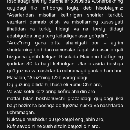
Risoladagi she’riy parchalar xususida A.Sherbakning
quyidagi fikri e’tiborga loyiq, deb hisoblaymiz:
“Asarlaridan misollar keltirilgan shoirlar tarkibi,
vaznlarni qamrab olishi va misollarning xususiyati
jihatidan na turkiy tildagi va na forsiy tildagi
adabiyotda unga teng keladigan asar yo‘qdir”.
“Aruz”ning yana bitta ahamiyati bor – ayrim
shoirlarning ijodidan namunalar faqat shu asar orqali
bizgacha yetib kelgan. Risolada Mavlono Lutfiyning
ijodidan 30 ta bayt keltirilgan. Ular orasida boshqa
qo‘lyozma va nashrlarda uchramaydiganlari ham bor.
Masalan, “Aruz”ning 122b varag‘idagi:
Oy yuzung ollida hijl husn eli Rumu Chin aro,
Valvala soldi ko‘zlaring kofiru ahli din aro –
matlai bilan boshlanuvchi g‘azalidagi quyidagi ikki
bayt hozircha boshqa qo‘lyozma nusxa va nashrlarda
uchramagan:
Nuktaye mushkdur bu yo xayol eng jabin aro,
Kufr savodini ne xush sizdin bayozi din aro.