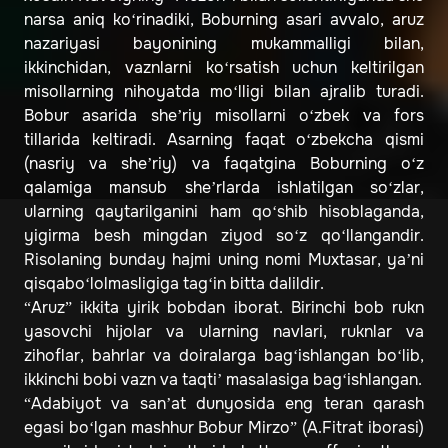
narsa aniq ko‘rinadiki, Boburning asari avvalo, aruz
nazariyasi bayonining mukammalligi bilan,
ikkinchidan, vaznlarni ko‘rsatish uchun keltirilgan
misollarning nihoyatda mo‘lligi bilan ajralib turadi.
Bobur asarida she’riy misollarni o‘zbek va fors
tillarida keltiradi. Asarning faqat o‘zbekcha qismi
(nasriy va she’riy) va faqatgina Boburning o‘z
qalamiga mansub she’rlarda ishlatilgan so‘zlar,
ularning qaytarilganini ham qo‘shib hisoblaganda,
yigirma besh mingdan ziyod so‘z qo‘llangandir.
Risolaning bunday hajmi uning nomi Muxtasar, ya’ni
qisqabo‘lolmasligiga tag‘in bitta dalildir.
“Aruz” ikkita yirik bobdan iborat. Birinchi bob rukn
yasovchi hijolar va ularning navlari, ruknlar va
zihoflar, bahrlar va doiralarga bag‘ishlangan bo‘lib,
ikkinchi bobi vazn va taqti’ masalasiga bag‘ishlangan.
“Adabiyot va san’at dunyosida eng teran qarash
egasi bo‘lgan mashhur Bobur Mirzo” (A.Fitrat iborasi)