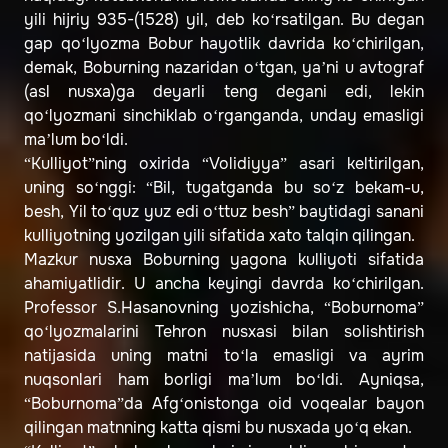
yili hijriy 935-(1528) yil, deb ko‘rsatilgan. Bu degan
gap qo‘lyozma Bobur hayotlik davrida ko‘chirilgan,
demak, Boburning nazaridan o‘tgan, ya’ni u avtograf
(asl nusxa)ga deyarli teng degani edi, lekin
qo‘lyozmani sinchiklab o‘rganganda, unday emasligi
ma’lum bo‘ldi.
“Kulliyot”ning oxirida “Volidiyya” asari keltirilgan,
uning so‘nggi: “Bil, tugatganda bu so‘z bekam-u,
besh, Yil to‘quz yuz edi o‘ttuz besh” baytidagi sanani
kulliyotning yozilgan yili sifatida xato talqin qilingan.
Mazkur nusxa Boburning yagona kulliyoti sifatida
ahamiyatlidir. U ancha keyingi davrda ko‘chirilgan.
Professor S.Hasanovning yozishicha, “Boburnoma”
qo‘lyozmalarini Tehron nusxasi bilan solishtirish
natijasida uning matni to‘la emasligi va ayrim
nuqsonlari ham borligi ma’lum bo‘ldi. Ayniqsa,
“Boburnoma”da Afg‘onistonga oid voqealar bayon
qilingan matnning katta qismi bu nusxada yo‘q ekan.