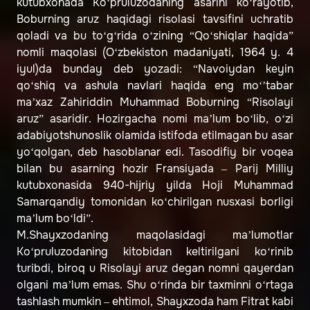
kutubxonada Ko‘pruluzodaning asarini ko‘rayotib,
Boburning aruz haqidagi risolasi tavsifini uchratib
qoladi va bu to‘g‘rida o‘zining “Qo‘shiqlar haqida”
nomli maqolasi (O‘zbekiston madaniyati, 1964 y. 4
iyul)da bunday deb yozadi: “Navoiydan keyin
qo‘shiq va ashula navlari haqida eng mo‘’tabar
ma’xaz Zahiriddin Muhammad Boburning “Risolayi
aruz” asaridir. Hozirgacha nomi ma’lum bo‘lib, o‘zi
adabiyotshunoslik olamida istifoda etilmagan bu asar
yo‘qolgan, deb hasoblanar edi. Tasodifiy bir voqea
bilan bu asarning hozir Fransiyada – Parij Milliy
kutubxonasida 940-hijriy yilda Hoji Muhammad
Samarqandiy tomonidan ko‘chirilgan nusxasi borligi
ma’lum bo‘ldi”.
M.Shayxzodaning maqolasidagi ma’lumotlar
Ko‘pruluzodaning kitobidan keltirilgani ko‘rinib
turibdi, biroq u Risolayi aruz degan nomni qayerdan
olgani ma’lum emas. Shu o‘rinda bir taxminni o‘rtaga
tashlash mumkin – ehtimol, Shayxzoda ham Fitrat kabi