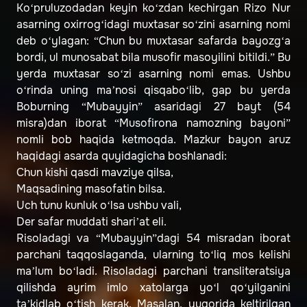
Ko‘pruluzodadan keyin ko‘zdan kechirgan Rizo Nur
asarning oxirrog‘idagi muxtasar so‘zini asarning nomi
deb o‘ylagan: “Chun bu muxtasar safarda bayozg‘a
bordi, ul munosabat bila musofir masoyilini bitildi.” Bu
yerda muxtasar so‘zi asarning nomi emas. Ushbu
o‘rinda uning ma’nosi qisqabo‘lib, gap bu yerda
Boburning “Mubayyin” asaridagi 27 bayt (54
misra)dan iborat “Musofirona namozning bayoni”
nomli bob haqida ketmoqda. Mazkur bayon aruz
haqidagi asarda quyidagicha boshlanadi:
Chun kishi qasdi mavziye qilsa,
Maqsadining masofatin bilsa.
Uch tunu kunluk o‘lsa ushbu vali,
Der safar muddati shari’at eli.
Risoladagi va “Mubayyin”dagi 54 misradan iborat
parchani taqqoslaganda, ularning to‘liq mos kelishi
ma’lum bo‘ladi. Risoladagi parchani transliteratsiya
qilishda ayrim imlo xatolarga yo‘l qo‘yilganini
ta’kidlab o‘tish kerak. Masalan, yuqorida keltirilgan