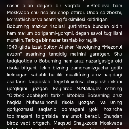
nashr bilan deyarli bir vaqtda I.V.Stebleva ham
Moskvada shu risolani chop ettirdi. Unda so‘zboshi,
ko‘rsatkichlar va asarning faksimilesi keltirilgan.
Boburning mazkur risolasi yurtimizda bundan oldin
ham ma’lum bo‘lganmi-yo‘qmi, degan savol tug‘ilishi
mumkin. Tarixga bir nazar tashlab ko‘raylik.
1949-yilda Izzat Sulton Alisher Navoiyning “Mezonul
avzon” asarining tanqidiy matnini yaratgan. Shu
tadqiqotida u Boburning ham aruz nazariyasiga oid
risola bitgani, lekin bizning zamonamizgacha yetib
kelmagani sababli bu ikki muallifning aruz haqidagi
asarlarini taqqoslab, tegishli xulosa chiqarish imkoni
yo‘qligini yozgan. Keyinroq N.Mallayev o‘zining
“O‘zbek adabiyoti tarixi” kitobida Boburning aruz
haqida Mufassalnomli risola yozgani va uning
qo‘lyozmasi saqlanib qolmagani yoki hozircha
topilmagani to‘g‘risida ma’lumot beradi. Shundan
biroz vaqt o‘tgach, Maqsud Shayxzoda Moskvada