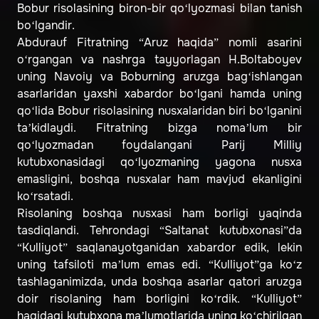
Bobur risolasining biron-bir qo‘lyozmasi bilan tanish
bo‘lgandir.
Abdurauf Fitratning “Aruz haqida” nomli asarini
o‘rgangan va nashrga tayyorlagan H.Boltaboyev
uning Navoiy va Boburning aruzga bag‘ishlangan
asarlaridan yaxshi xabardor bo‘lgani hamda uning
qo‘lida Bobur risolasining nusxalaridan biri bo‘lganini
ta’kidlaydi. Fitratning bizga noma’lum bir
qo‘lyozmadan foydalangani Parij Milliy
kutubxonasidagi qo‘lyozmaning yagona nusxa
emasligini, boshqa nusxalar ham mavjud ekanligini
ko‘rsatadi.
Risolaning boshqa nusxasi ham borligi yaqinda
tasdiqlandi. Tehrondagi “Saltanat kutubxonasi”da
“Kulliyot” saqlanayotganidan xabardor edik, lekin
uning tafsiloti ma’lum emas edi. “Kulliyot”ga ko‘z
tashlaganimizda, unda boshqa asarlar qatori aruzga
doir risolaning ham borligini ko‘rdik. “Kulliyot”
haqidagi kutubxona ma’lumotlarida uning ko‘chirilgan