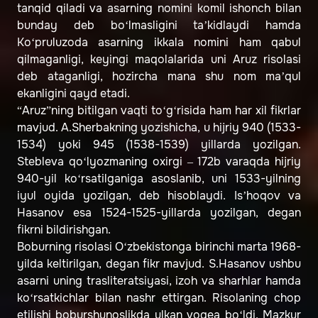
tanqid qiladi va asarning nomini komil ishonch bilan
bunday deb bo‘lmasligini ta’kidlaydi hamda
Ko‘pruluzoda asarning ikkala nomini ham qabul
qilmaganligi, keyingi maqolalarida uni Aruz risolasi
deb ataganligi, hozircha mana shu nom ma’qul
ekanligini qayd etadi.
“Aruz”ning bitilgan vaqti to‘g‘risida ham har xil fikrlar
mavjud. A.Sherbakning yozishicha, u hijriy 940 (1533-
1534) yoki 945 (1538-1539) yillarda yozilgan.
Stebleva qo‘lyozmaning oxirgi – 172b varaqda hijriy
940-yil ko‘rsatilganiga asoslanib, uni 1533-yilning
iyul oyida yozilgan, deb hisoblaydi. Is’hoqov va
Hasanov esa 1524-1525-yillarda yozilgan, degan
fikrni bildirishgan.
Boburning risolasi O‘zbekistonga birinchi marta 1968-
yilda keltirilgan, degan fikr mavjud. S.Hasanov ushbu
asarni uning trasliteratsiyasi, izoh va sharhlar hamda
ko‘rsatkichlar bilan nashr ettirgan. Risolaning chop
etilishi boburshunoslikda ulkan voqea bo‘ldi. Mazkur