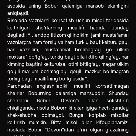
asosida uning Bobur qalamiga mansub ekanligini
aniqlaydi.
Risolada vaznlarni ko‘rsatish uchun misol tariqasida
keltirilgan she’rlarning muallifi haqida bunday
deyiladi: “…andoq iltizom qilindikim, jami’ musta’amal
vaznlarg‘a ham forsiy va ham turkiy bayt kelturulgay,
har vaznkim, musta’amal bo‘lmag‘ay yo ulkim
muxtara’ bo‘lg‘ay, turkiy bayt bila iktifo qiling‘ay, har
kimning baytini kelturulsa, otini bitilg‘ay, magar ulkim
qoyili ma’lum bo‘lmag‘ay, qoyili mazkur bo‘lmag‘an
turkiy bayt muallifning bo‘lg‘usidir”.
Parchadan anglashiladiki, muallifi ko‘rsatilmagan
she’rlar Boburning qalamiga mansubdir. Shunday
she’rlarni Bobur “Devon”i bilan solishtirib
chiqilganda, risola Boburniki ekanligiga hech qanday
shak-shubha qolmaydi. Bunga ko‘plab misollar
keltirish mumkin. Bitta misol bilan kifoyalanamiz:
risolada Bobur “Devon”idan o‘rin olgan g‘azalning