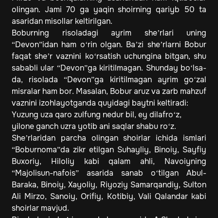
olingan. Jami 70 ga yaqin shoirning qariyb 50 ta
asaridan misollar keltirilgan.
Boburning risoladagi ayrim she’rlari uning
“Devon”idan ham o‘rin olgan. Ba’zi she’rlarni Bobur
faqat she’r vaznini ko‘rsatish uchungina bitgan, shu
sababli ular “Devon”ga kiritilmagan. Shunday bo‘lsa-
da, risolada “Devon”ga kiritilmagan ayrim go‘zal
misralar ham bor. Masalan, Bobur aruz va zarb mahzuf
vaznini izohlayotganda quyidagi baytni keltiradi:
Yuzung uza qaro zulfung nedur bil, ey dilafro‘z,
yilone ganch uzra yotib ani saqlar shabu ro‘z.
She’rlaridan parcha olingan shoirlar ichida ismlari
“Boburnoma”da zikr etilgan Suhayliy, Binoiy, Sayfiy
Buxoriy, Hiloliy kabi qalam ahli, Navoiyning
“Majolisun-nafois” asarida sanab o‘tilgan Abul-
Baraka, Binoiy, Xayoliy, Riyoziy Samarqandiy, Sulton
Ali Mirzo, Sanoiy, Orifiy, Kotibiy, Vali Qalandar kabi
shoirlar mavjud.