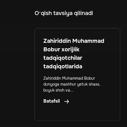
O‘qish tavsiya qilinadi
Zahiriddin Muhammad
Bobur xorijlik
tadqiqotchilar
tadqiqotlarida
Zahiriddin Muhammad Bobur
dunyoga mashhur yetuk shaxs,
buyuk shoh va...
Batafsil