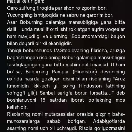
matlai keltirilgan:
Qaro zulfung firoqida parishon ro‘zgorim bor,
Yuzungning ishtiyoqida ne sabru ne qarorim bor.
Asar Boburning qalamiga mansubligiga yana bitta
dalil – unda muallif o‘zi ishtirok etgan ayrim voqealar
ham mavjudligi va ularning “Boburnoma”dagi bayon
bilan deyarli bir xil ekanligidir.
Taniqli boburshunos I.V.Steblevaning fikricha, aruzga
bag‘ishlangan risolaning Bobur qalamiga mansubligini
tasdiqlaydigan yana bitta muhim dalil mavjud. U ham
bo‘lsa, Boburning Rampur (Hindiston) devonining
oxirida nasrda yozilgan qismi bilan risolaning “Aruz
itmomidin ikki-uch yil so‘ng Hinduston fathining
so‘ngg‘i yil(i) Sanbal sarig‘a borur fursatta…” deb
boshlanuvchi 16 satrdan iborat bo‘lakning mos
kelishidir.
Risolaning nomi mutaxassislar orasida qizg‘in bahs-
munozaralarga sabab bo‘lgan. Adabiyotlarda
asarning nomi uch xil uchraydi. Risola qo‘lyozmasini