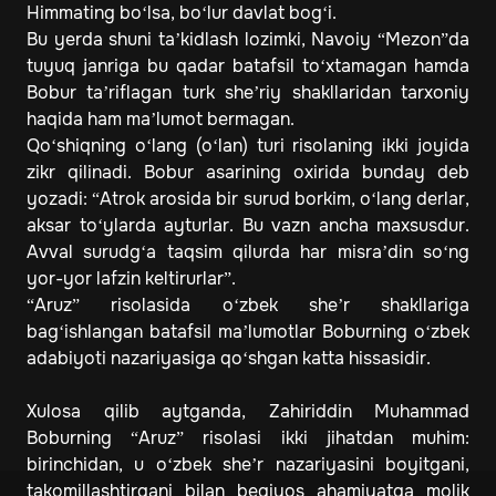
Himmating bo‘lsa, bo‘lur davlat bog‘i.
Bu yerda shuni ta’kidlash lozimki, Navoiy “Mezon”da
tuyuq janriga bu qadar batafsil to‘xtamagan hamda
Bobur ta’riflagan turk she’riy shakllaridan tarxoniy
haqida ham ma’lumot bermagan.
Qo‘shiqning o‘lang (o‘lan) turi risolaning ikki joyida
zikr qilinadi. Bobur asarining oxirida bunday deb
yozadi: “Atrok arosida bir surud borkim, o‘lang derlar,
aksar to‘ylarda ayturlar. Bu vazn ancha maxsusdur.
Avval surudg‘a taqsim qilurda har misra’din so‘ng
yor-yor lafzin keltirurlar”.
“Aruz” risolasida o‘zbek she’r shakllariga
bag‘ishlangan batafsil ma’lumotlar Boburning o‘zbek
adabiyoti nazariyasiga qo‘shgan katta hissasidir.
Xulosa qilib aytganda, Zahiriddin Muhammad
Boburning “Aruz” risolasi ikki jihatdan muhim:
birinchidan, u o‘zbek she’r nazariyasini boyitgani,
takomillashtirgani bilan beqiyos ahamiyatga molik