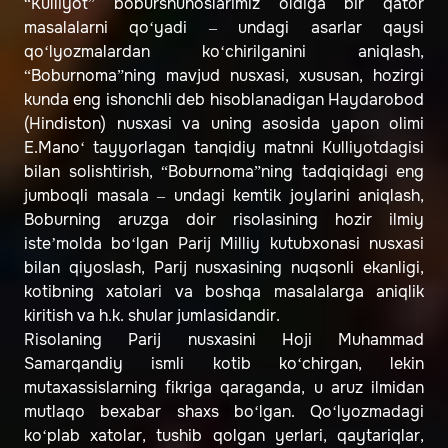
“Kulliyot” boburshunoslarimiz oldiga bir qator
masalalarni qo‘yadi – undagi asarlar qaysi
qo‘lyozmalardan ko‘chirilganini aniqlash,
“Boburnoma”ning mavjud nusxasi, xususan, hozirgi
kunda eng ishonchli deb hisoblanadigan Haydarobod
(Hindiston) nusxasi va uning asosida yapon olimi
E.Mano‘ tayyorlagan tanqidiy matnni Kulliyotdagisi
bilan solishtirish, “Boburnoma”ning tadqiqidagi eng
jumboqli masala – undagi kemtik joylarini aniqlash,
Boburning aruzga doir risolasining hozir ilmiy
iste’molda bo‘lgan Parij Milliy kutubxonasi nusxasi
bilan qiyoslash, Parij nusxasining nuqsonli ekanligi,
kotibning xatolari va boshqa masalalarga aniqlik
kiritish va h.k. shular jumlasidandir.
Risolaning Parij nusxasini Hoji Muhammad
Samarqandiy ismli kotib ko‘chirgan, lekin
mutaxassislarning fikriga qaraganda, u aruz ilmidan
mutlaqo bexabar shaxs bo‘lgan. Qo‘lyozmadagi
ko‘plab xatolar, tushib qolgan yerlari, qaytariqlar,