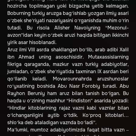
hozircha topilmagan yoki bizgacha yetib kelmagan.
Boburning turkiy aruzga bag‘ishlab yozgan ilmiy asari
o‘zbek she’riyati nazariyasini o‘rganishda muhim o‘rin
tutadi. Bu risola Alisher Navoiyning “Mezonul-
avzon”idan keyin o‘zbek aruzi haqida bitilgan ikkinchi
yirik asar hisoblanadi.
Aruz ilmi VIII asrda shakllangan bo‘lib, arab adibi Xalil
ibn Ahmad uning asoschisidir. Mutaxassislarning
fikriga qaraganda, mazkur vazn turkiy adabiyotlar,
jumladan, o‘zbek she’riyatida taxminan IX asrdan beri
qo‘llanib keladi. Movarounnahrda aruzshunoslar
ro‘yxatining boshida Abu Nasr Forobiy turadi. Abu
Rayhon Beruniy ham aruz bilan tanish bo‘lgan. Bu
haqda u o‘zining mashhur “Hindiston” asarida yozadi:
“Hindlar kitoblarining rajaz vazni kabi vaznlar bilan
o‘lchanganligini aytib o‘tdik. Ko‘proq kitoblari…
shlo‘ka deb ataladigan vaznda bo‘ladi”.
Ma’lumki, mumtoz adabiyotimizda faqat bitta vazn –