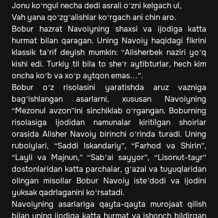
Jonu ko‘ngul necha dedi asrali o‘zni kelgach ul,
Vah yana qo‘zg‘alishlar ko‘rgach ani chin aro.
Bobur hazrat Navoiyning shaxsi va ijodiga katta
hurmat bilan qaragan. Uning Navoiy haqidagi fikrini
klassik ta’rif deyish mumkin: “Alisherbek naziri yo‘q
kishi edi. Turkiy til bila to she’r aytibturlar, hech kim
oncha ko‘b va xo‘p aytqon emas…”.
Bobur o‘z risolasini yaratishda aruz vazniga
bag‘ishlangan asarlarni, xususan Navoiyning
“Mezonul avzon”ini sinchiklab o‘rgangan. Boburning
risolasiga ijodidan namunalar kiritilgan shoirlar
orasida Alisher Navoiy birinchi o‘rinda turadi. Uning
ruboiylari, “Saddi Iskandariy”, “Farhod va Shirin”,
“Layli va Majnun,” “Sab’ai sayyor”, “Lisonut-tayr”
dostonlaridan katta parchalar, g‘azal va tuyuqlaridan
olingan misollar Bobur Navoiy iste’dodi va ijodini
yuksak qadrlaganini ko‘rsatadi.
Navoiyning asarlariga qayta-qayta murojaat qilish
bilan uning ijodiga katta hurmat va ishonch bildirgan