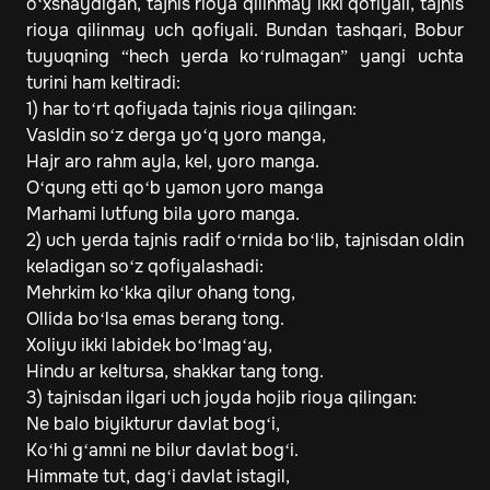
o‘xshaydigan, tajnis rioya qilinmay ikki qofiyali, tajnis
rioya qilinmay uch qofiyali. Bundan tashqari, Bobur
tuyuqning “hech yerda ko‘rulmagan” yangi uchta
turini ham keltiradi:
1) har to‘rt qofiyada tajnis rioya qilingan:
Vasldin so‘z derga yo‘q yoro manga,
Hajr aro rahm ayla, kel, yoro manga.
O‘qung etti qo‘b yamon yoro manga
Marhami lutfung bila yoro manga.
2) uch yerda tajnis radif o‘rnida bo‘lib, tajnisdan oldin
keladigan so‘z qofiyalashadi:
Mehrkim ko‘kka qilur ohang tong,
Ollida bo‘lsa emas berang tong.
Xoliyu ikki labidek bo‘lmag‘ay,
Hindu ar keltursa, shakkar tang tong.
3) tajnisdan ilgari uch joyda hojib rioya qilingan:
Ne balo biyikturur davlat bog‘i,
Ko‘hi g‘amni ne bilur davlat bog‘i.
Himmate tut, dag‘i davlat istagil,