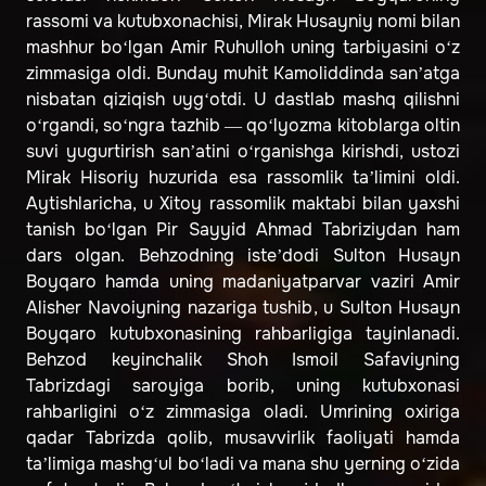
rassomi va kutubxonachisi, Mirak Husayniy nomi bilan
mashhur bo‘lgan Amir Ruhulloh uning tarbiyasini o‘z
zimmasiga oldi. Bunday muhit Kamoliddinda sanʼatga
nisbatan qiziqish uyg‘otdi. U dastlab mashq qilishni
o‘rgandi, so‘ngra tazhib — qo‘lyozma kitoblarga oltin
suvi yugurtirish sanʼatini o‘rganishga kirishdi, ustozi
Mirak Hisoriy huzurida esa rassomlik taʼlimini oldi.
Aytishlaricha, u Xitoy rassomlik maktabi bilan yaxshi
tanish bo‘lgan Pir Sayyid Ahmad Tabriziydan ham
dars olgan. Behzodning isteʼdodi Sulton Husayn
Boyqaro hamda uning madaniyatparvar vaziri Amir
Alisher Navoiyning nazariga tushib, u Sulton Husayn
Boyqaro kutubxonasining rahbarligiga tayinlanadi.
Behzod keyinchalik Shoh Ismoil Safaviyning
Tabrizdagi saroyiga borib, uning kutubxonasi
rahbarligini o‘z zimmasiga oladi. Umrining oxiriga
qadar Tabrizda qolib, musavvirlik faoliyati hamda
taʼlimiga mashg‘ul bo‘ladi va mana shu yerning o‘zida