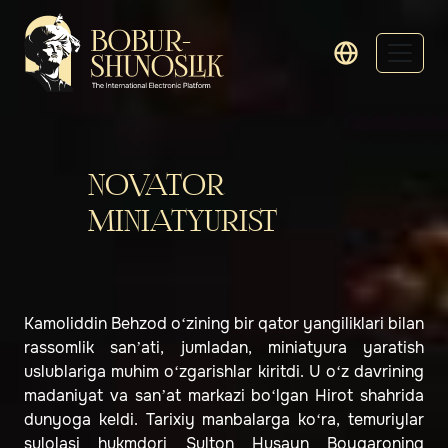
NOVATOR
MINIATYURIST
Kamoliddin Behzod o‘zining bir qator yangiliklari bilan
rassomlik sanʼati, jumladan, miniatyura yaratish
uslublariga muhim o‘zgarishlar kiritdi. U o‘z davrining
madaniyat va sanʼat markazi bo‘lgan Hirot shahrida
dunyoga keldi. Tarixiy manbalarga ko‘ra, temuriylar
sulolasi hukmdori Sulton Husayn Boyqaroning