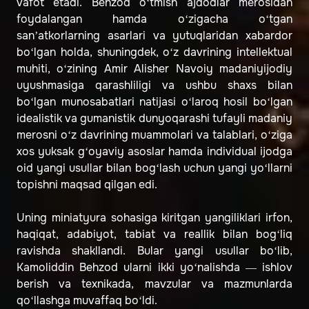
vafot etadi. Behzod o‘tmish ajdodlar merosidan
foydalangan hamda o‘zigacha o‘tgan
sanʼatkorlarning asarlari va yutuqlaridan xabardor
bo‘lgan holda, shuningdek, o‘z davrining intellektual
muhiti, o‘zining Amir Alisher Navoiy madaniyijodiy
uyushmasiga qarashliligi va ushbu shaxs bilan
bo‘lgan munosabatlari natijasi o‘laroq hosil bo‘lgan
idealistik va gumanistik dunyoqarashi tufayli madaniy
merosni o‘z davrining muammolari va talablari, o‘ziga
xos yuksak g‘oyaviy asoslar hamda individual ijodga
oid yangi usullar bilan bog‘lash uchun yangi yo‘llarni
topishni maqsad qilgan edi.
Uning miniatyura sohasiga kiritgan yangiliklari irfon,
haqiqat, adabiyot, tabiat va reallik bilan bog‘liq
ravishda shakllandi. Bular yangi usullar bo‘lib,
Kamoliddin Behzod ularni ikki yo‘nalishda — ishlov
berish va texnikada, mavzular va mazmunlarda
qo‘llashga muvaffaq bo‘ldi.