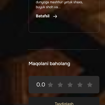
dunyoga mashhur yetuk shaxs,
buyuk shoh va...
Batafsil
Maqolani baholang
0.0
Tasdiqlash