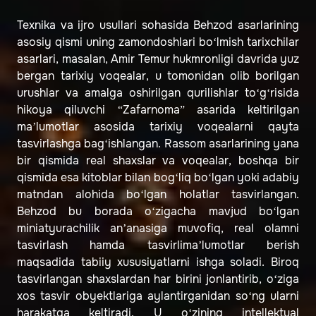
Texnika va ijro usullari sohasida Behzod asarlarining
asosiy qismi uning zamondoshlari bo‘lmish tarixchilar
asarlari, masalan, Amir Temur hukmronligi davrida yuz
bergan tarixiy voqealar, u tomonidan olib borilgan
urushlar va amalga oshirilgan qurilishlar to‘g‘risida
hikoya qiluvchi “Zafarnoma” asarida keltirilgan
maʼlumotlar asosida tarixiy voqealarni qayta
tasvirlashga bag‘ishlangan. Rassom asarlarining yana
bir qismida real shaxslar va voqealar, boshqa bir
qismida esa kitoblar bilan bog‘liq bo‘lgan yoki adabiy
matndan alohida bo‘lgan holatlar tasvirlangan.
Behzod bu borada o‘zigacha mavjud bo‘lgan
miniatyurachilik anʼanasiga muvofiq, real olamni
tasvirlash hamda tasvirlimaʼlumotlar berish
maqsadida tabiiy xususiyatlarni ishga soladi. Biroq
tasvirlangan shaxslardan har birini jonlantirib, o‘ziga
xos tasvir obyektlariga aylantirganidan so‘ng ularni
harakatga keltiradi. U o‘zining intellektual