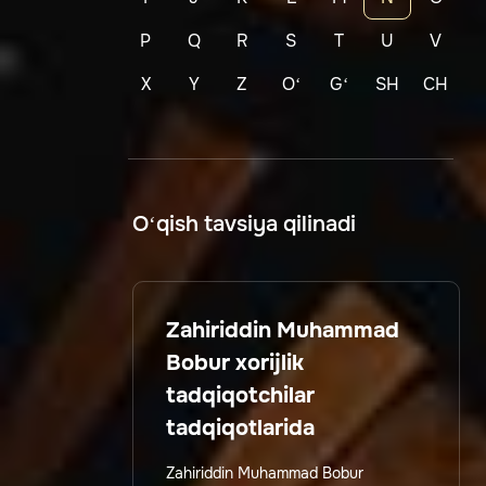
P
Q
R
S
T
U
V
X
Y
Z
Oʻ
Gʻ
SH
CH
O‘qish tavsiya qilinadi
Zahiriddin Muhammad
Bobur xorijlik
tadqiqotchilar
tadqiqotlarida
Zahiriddin Muhammad Bobur