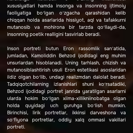
xususiyatlari hamda insonga va insonning ijtimoiy
faoliyatiga bo‘lgan o‘zgacha qarashidan kelib
chiqqan holda asarlarida hissiyot, aql va tafakkurni
mutanosib va mohirona bir tarzda qo‘llaydi-da,
insonning poetik realligini tasvirlab beradi.
Inson portreti butun Eron rassomlik sanʼatida,
jumladan, Kamoliddin Behzod ijodidagi eng muhim
unsurlardan hisoblanadi. Uning tarhlash, chizish va
mutanosiblashtirish usuli Eron estetikasi asoslaridan
ildiz olgan bo‘lib, undagi realizmdan dalolat beradi.
Tadqiqotchilarning izlanishlari shuni ko‘rsatadiki,
Behzod ijodidagi portret janrida yaratilgan asarlarni
ularda hokim bo‘lgan xilma-xillikniinobatga olgan
holda quyidagi uch guruhga bo‘lish mumkin.
Birinchisi, lirik portretlar, ikkinsi darveshona va
so‘fiyona portretlar, oddiy xalq ommasi vakillari
portreti.