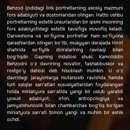
Behzod ijodidagi lirik portretlarning asosiy mazmuni
fors adabiyoti va dostonlaridan olingan. Hatto ushbu
portretlarning estetik unsurlaridan bir qismi insonning
fors adabiyotidagi estetik tavsifiga muvofiq keladi.
Darveshona va so‘fiyona portretlar ham so‘fiyona
qarashlardan olingan bo‘lib, muayyan darajada Hirot
shahrida so‘fiylik doiralarining ravnaqi bilan
bog‘liqdir. Gapning indallosi shuki, Kamoliddin
Behzodni o‘z davrining novator, tashabbuskor va
rostgo‘y dahosi deb hisoblash mumkin. U o‘z
davridagi jarayonlarga mutanosib ravishda hamda
turli xalqlar sanʼatlari xususiyatlaridan foydalangan
holda miniatyura sanʼatida yangi bir uslub yaratdi
yoxud adabiyot, irfon, antropologiya va
jamiyatshunoslik bilan chambarchas bog‘liq bo‘lgan
miniatyura sanʼati tomon yangi va muhim bir eshik
ochdi.