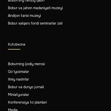
Boburning ramziy qabri
Bobur va jahon madaniyati muzeyi
Andijon tarixi muzeyi
Bobur xalqaro fondi seminarlar zali
Kutubxona
Boburning ijodiy merosi
Qo‘lyozmalar
Ilmiy nashrlar
Bobur va dunyo jurnali
Miniatyuralar
Konferensiya to‘plamlari
Media