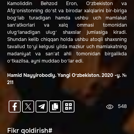
Kamoliddin Behzod Eron, O‘zbekiston va
Afg‘onistonning do‘st va birodar xalqlarini bir-biriga
bog‘lab turadigan hamda ushbu uch mamlakat
sanʼatkorlari va xalq ommasi tomonidan
ulug‘lanadigan ulug‘ shaxslar jumlasiga kiradi.
Shundan kelib chiqqan holda ushbu atoqli shaxsning
tavallud to‘yi kelgusi yilda mazkur uch mamlakatning
madaniyat va sanʼat ahli tomonidan birgalikda
o‘tkazilsa, ayni muddao bo‘lar edi.
Hamid Nayyirobodiy. Yangi O‘zbekiston. 2020 -y. №
211
548
Fikr qoldirish#