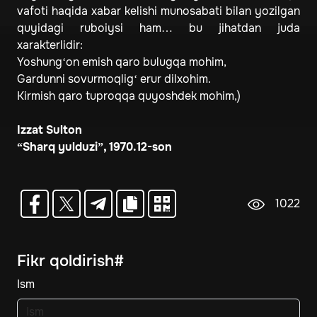
vafoti haqida xabar kelishi munosabati bilan yozilgan
quyidagi ruboiysi ham… bu jihatdan juda
xarakterlidir:
Yoshung‘on emish qaro bulugqa mohim,
Gardunni sovurmoqlig‘ erur dilxohim.
Kirmish qaro tuproqqa quyoshdek mohim,)
Izzat Sulton
“Sharq yulduzi”, 1970.12-son
1022
Fikr qoldirish#
Ism