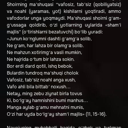
Shoirning ma’shuqasi “vafosiz, tab’siz (qobiliyatsiz)
va noahl (yaramas, yot) kishilarni yoqtiradi, ammo
vafodorlar unga yoqmaydi. Ma’shuqasi shoirni g‘am-
g‘ussaga qoldirib, o‘zi yotlarning uylarida «sham’i
majlis” (o‘tirishlarni bezatuvchi) bo‘lib yuradi:
«Junun ko‘nglumni dashti g‘amg‘a solib,
Ne g‘am, har lahza bir olamg‘a solib.
Ne mahzun xotirimg‘a vasli mumkin,
Ne hajrida o‘tum bir lahza sokin.
Bor erdi dard qotil, ishq bebok,
Bulardin tundroq ma’shuqi cholok
Vafosiz, tab’siz noahl anga xush,
Vafo ahli bila bittab’ noxush…
Netay, ming zebu ziynat birla tovus
Ki, bo‘lg‘ay hamnishini bumi manhus…
Manga aylab g‘amu mehnatni munis,
O‘zi har uyda bo‘lg‘ay sham’i majlis» (11, 15-16).
Navoiyning muhabbati haqida o‘zbek va turkman