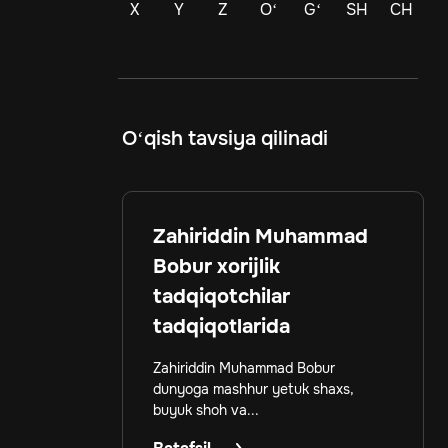
X
Y
Z
Oʻ
Gʻ
SH
CH
O‘qish tavsiya qilinadi
Zahiriddin Muhammad
Bobur xorijlik
tadqiqotchilar
tadqiqotlarida
Zahiriddin Muhammad Bobur
dunyoga mashhur yetuk shaxs,
buyuk shoh va...