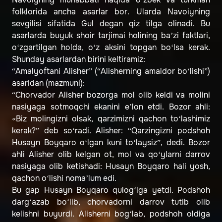
folklorida ancha asarlar bor. Ularda Navoiyning
sevgilisi sifatida Gul degan qiz tilga olinadi. Bu
asarlarda buyuk shoir tarjimai holining ba’zi faktlari,
o‘zgartilgan holda, o‘z aksini topgan bo‘lsa kerak.
Shunday asarlardan birini keltiramiz:
“Amalyoftani Alisher” (“Alisherning amaldor bo‘lishi”)
asaridan (mazmuni):
“Chorvador Alisher bozorga mol olib keldi va molini
nasiyaga sotmoqchi ekanini e’lon etdi. Bozor ahli:
«Biz molingizni olsak, qarzimizni qachon to‘lashimiz
kerak?” deb so‘radi. Alisher: “Qarzingizni podshoh
Husayn Boyqaro o‘lgan kuni to‘laysiz”, dedi. Bozor
ahli Alisher olib kelgan ot, mol va qo‘ylarni darrov
nasiyaga olib ketishadi: Husayn Boyqaro hali yosh,
qachon o‘lishi noma’lum edi.
Bu gap Husayn Boyqaro qulog‘iga yetdi. Podshoh
darg‘azab bo‘lib, chorvadorni darrov tutib olib
kelishni buyurdi. Alisherni bog‘lab, podshoh oldiga