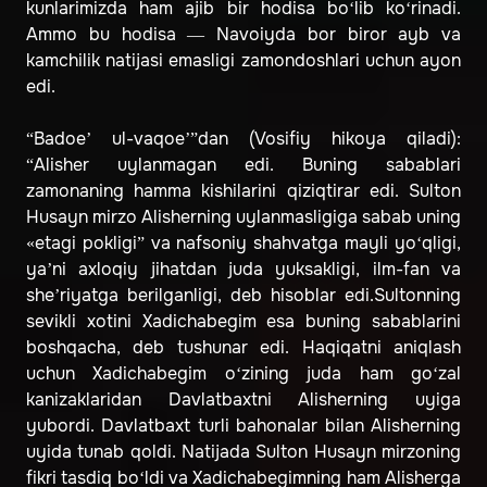
kunlarimizda ham ajib bir hodisa bo‘lib ko‘rinadi.
Ammo bu hodisa — Navoiyda bor biror ayb va
kamchilik natijasi emasligi zamondoshlari uchun ayon
edi.
“Badoe’ ul-vaqoe’”dan (Vosifiy hikoya qiladi):
“Alisher uylanmagan edi. Buning sabablari
zamonaning hamma kishilarini qiziqtirar edi. Sulton
Husayn mirzo Alisherning uylanmasligiga sabab uning
«etagi pokligi” va nafsoniy shahvatga mayli yo‘qligi,
ya’ni axloqiy jihatdan juda yuksakligi, ilm-fan va
she’riyatga berilganligi, deb hisoblar edi.Sultonning
sevikli xotini Xadichabegim esa buning sabablarini
boshqacha, deb tushunar edi. Haqiqatni aniqlash
uchun Xadichabegim o‘zining juda ham go‘zal
kanizaklaridan Davlatbaxtni Alisherning uyiga
yubordi. Davlatbaxt turli bahonalar bilan Alisherning
uyida tunab qoldi. Natijada Sulton Husayn mirzoning
fikri tasdiq bo‘ldi va Xadichabegimning ham Alisherga