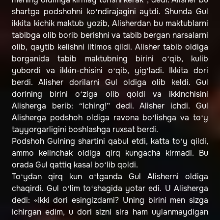
shartga podshohni ko‘ndirajagini aytdi. Shunda Gul
ikkita kichik maktub yozib, Alisherdan bu maktublarni
tabibga olib borib berishni va tabib bergan narsalarni
olib, qaytib kelishni iltimos qildi. Alisher tabib oldiga
borganida tabib maktubning birini o‘qib, kulib
yubordi va ikkin-chisini o‘qib, yig‘ladi. Ikkita dori
berdi. Alisher dorilarni Gul oldiga olib keldi. Gul
dorining birini o‘ziga olib qoldi va ikkinchisini
Alisherga berib: “Iching!” dedi. Alisher ichdi. Gul
Alisherga podshoh oldiga ravona bo‘lishga va to‘y
tayyorgarligini boshlashga ruxsat berdi.
Podshoh Gulning shartini qabul etdi, katta to‘y qildi,
ammo kelinchak oldiga qirq kungacha kirmadi. Bu
orada Gul qattiq kasal bo‘lib qoldi.
To‘ydan qirq kun o‘tganda Gul Alisherni oldiga
chaqirdi. Gul o‘lim to‘shagida yotar edi. U Alisherga
dedi: «Ikki dori esingizdami? Uning birini men sizga
ichirgan edim, u dori sizni sira ham uylanmaydigan