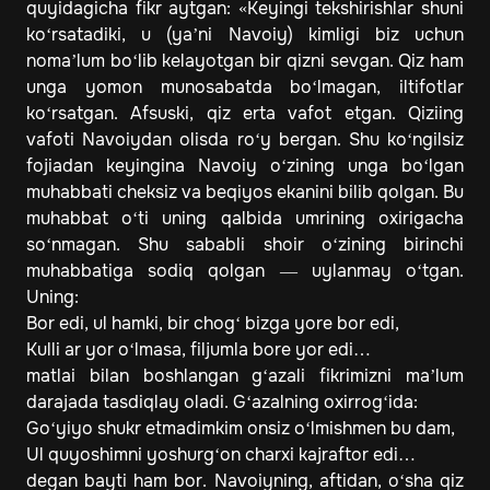
quyidagicha fikr aytgan: «Keyingi tekshirishlar shuni
ko‘rsatadiki, u (ya’ni Navoiy) kimligi biz uchun
noma’lum bo‘lib kelayotgan bir qizni sevgan. Qiz ham
unga yomon munosabatda bo‘lmagan, iltifotlar
ko‘rsatgan. Afsuski, qiz erta vafot etgan. Qiziing
vafoti Navoiydan olisda ro‘y bergan. Shu ko‘ngilsiz
fojiadan keyingina Navoiy o‘zining unga bo‘lgan
muhabbati cheksiz va beqiyos ekanini bilib qolgan. Bu
muhabbat o‘ti uning qalbida umrining oxirigacha
so‘nmagan. Shu sababli shoir o‘zining birinchi
muhabbatiga sodiq qolgan — uylanmay o‘tgan.
Uning:
Bor edi, ul hamki, bir chog‘ bizga yore bor edi,
Kulli ar yor o‘lmasa, filjumla bore yor edi…
matlai bilan boshlangan g‘azali fikrimizni ma’lum
darajada tasdiqlay oladi. G‘azalning oxirrog‘ida:
Go‘yiyo shukr etmadimkim onsiz o‘lmishmen bu dam,
Ul quyoshimni yoshurg‘on charxi kajraftor edi…
degan bayti ham bor. Navoiyning, aftidan, o‘sha qiz