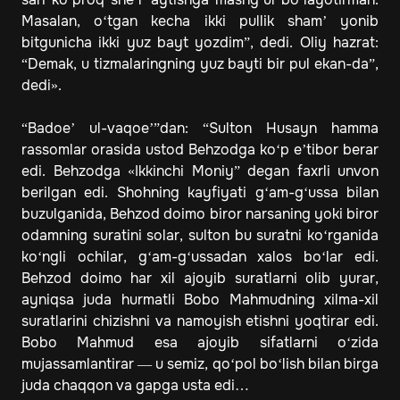
Masalan, o‘tgan kecha ikki pullik sham’ yonib
bitgunicha ikki yuz bayt yozdim”, dedi. Oliy hazrat:
“Demak, u tizmalaringning yuz bayti bir pul ekan-da”,
dedi».
“Badoe’ ul-vaqoe’”dan: “Sulton Husayn hamma
rassomlar orasida ustod Behzodga ko‘p e’tibor berar
edi. Behzodga «Ikkinchi Moniy” degan faxrli unvon
berilgan edi. Shohning kayfiyati g‘am-g‘ussa bilan
buzulganida, Behzod doimo biror narsaning yoki biror
odamning suratini solar, sulton bu suratni ko‘rganida
ko‘ngli ochilar, g‘am-g‘ussadan xalos bo‘lar edi.
Behzod doimo har xil ajoyib suratlarni olib yurar,
ayniqsa juda hurmatli Bobo Mahmudning xilma-xil
suratlarini chizishni va namoyish etishni yoqtirar edi.
Bobo Mahmud esa ajoyib sifatlarni o‘zida
mujassamlantirar — u semiz, qo‘pol bo‘lish bilan birga
juda chaqqon va gapga usta edi…