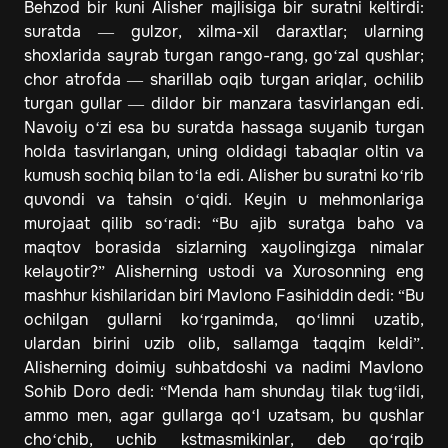
Behzod bir kuni Alisher majlisiga bir suratni keltirdi:
suratda — gulzor, xilma-xil daraxtlar; ularning
shoxlarida sayrab turgan rango-rang, go‘zal qushlar;
chor atrofda — sharillab oqib turgan ariqlar, ochilib
turgan gullar — dildor bir manzara tasvirlangan edi.
Navoiy o‘zi esa bu suratda hassaga suyanib turgan
holda tasvirlangan, uning oldidagi tabaqlar oltin va
kumush sochiq bilan to‘la edi. Alisher bu suratni ko‘rib
quvondi va tahsin o‘qidi. Keyin u mehmonlariga
murojaat qilib so‘radi: “Bu ajib suratga baho va
maqtov borasida sizlarning xayolingizga nimalar
kelayotir?” Alisherning ustodi va Xurosonning eng
mashhur kishilaridan biri Mavlono Fasihiddin dedi: “Bu
ochilgan gullarni ko‘rganimda, qo‘limni uzatib,
ulardan birini uzib olib, sallamga taqqim keldi”.
Alisherning doimiy suhbatdoshi va nadimi Mavlono
Sohib Doro dedi: “Menda ham shunday tilak tug‘ildi,
ammo men, agar gullarga qo‘l uzatsam, bu qushlar
cho‘chib, uchib kstmasmikinlar, deb qo‘rqib