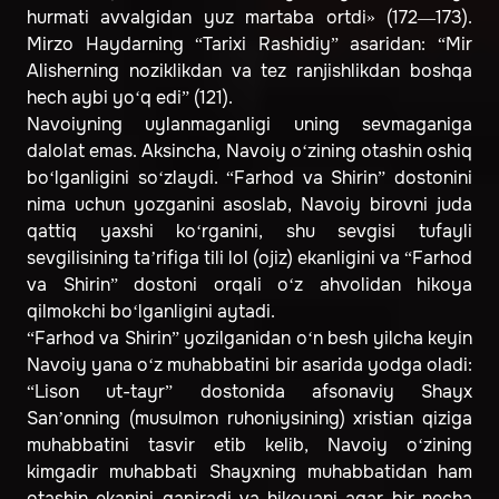
hurmati avvalgidan yuz martaba ortdi» (172—173).
Mirzo Haydarning “Tarixi Rashidiy” asaridan: “Mir
Alisherning noziklikdan va tez ranjishlikdan boshqa
hech aybi yo‘q edi” (121).
Navoiyning uylanmaganligi uning sevmaganiga
dalolat emas. Aksincha, Navoiy o‘zining otashin oshiq
bo‘lganligini so‘zlaydi. “Farhod va Shirin” dostonini
nima uchun yozganini asoslab, Navoiy birovni juda
qattiq yaxshi ko‘rganini, shu sevgisi tufayli
sevgilisining ta’rifiga tili lol (ojiz) ekanligini va “Farhod
va Shirin” dostoni orqali o‘z ahvolidan hikoya
qilmokchi bo‘lganligini aytadi.
“Farhod va Shirin” yozilganidan o‘n besh yilcha keyin
Navoiy yana o‘z muhabbatini bir asarida yodga oladi:
“Lison ut-tayr” dostonida afsonaviy Shayx
San’onning (musulmon ruhoniysining) xristian qiziga
muhabbatini tasvir etib kelib, Navoiy o‘zining
kimgadir muhabbati Shayxning muhabbatidan ham
otashin ekanini gapiradi va hikoyani agar bir necha