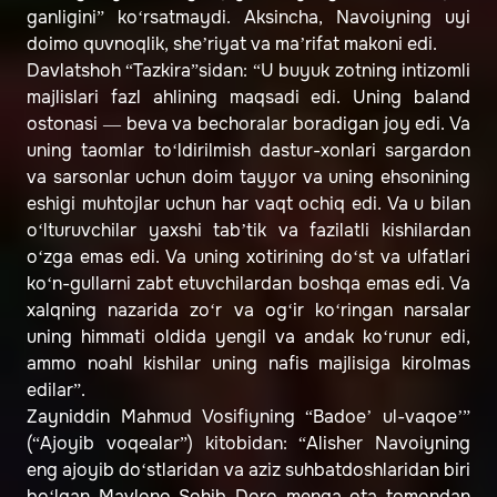
ganligini” ko‘rsatmaydi. Aksincha, Navoiyning uyi
doimo quvnoqlik, she’riyat va ma’rifat makoni edi.
Davlatshoh “Tazkira”sidan: “U buyuk zotning intizomli
majlislari fazl ahlining maqsadi edi. Uning baland
ostonasi — beva va bechoralar boradigan joy edi. Va
uning taomlar to‘ldirilmish dastur-xonlari sargardon
va sarsonlar uchun doim tayyor va uning ehsonining
eshigi muhtojlar uchun har vaqt ochiq edi. Va u bilan
o‘lturuvchilar yaxshi tab’tik va fazilatli kishilardan
o‘zga emas edi. Va uning xotirining do‘st va ulfatlari
ko‘n-gullarni zabt etuvchilardan boshqa emas edi. Va
xalqning nazarida zo‘r va og‘ir ko‘ringan narsalar
uning himmati oldida yengil va andak ko‘runur edi,
ammo noahl kishilar uning nafis majlisiga kirolmas
edilar”.
Zayniddin Mahmud Vosifiyning “Badoe’ ul-vaqoe’”
(“Ajoyib voqealar”) kitobidan: “Alisher Navoiyning
eng ajoyib do‘stlaridan va aziz suhbatdoshlaridan biri
bo‘lgan Mavlono Sohib Doro menga ota tomondan