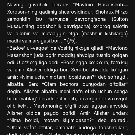
Navoiy guvohlik beradi: “Mavloio Hasanshoh—
Xuroson-ning qadimiy shuarosidindur. Shohrux Mirzo
zamonidin bu farhunda davrong‘acha (Sulton
Husaynning podshohlik davrigacha) ko‘proq salotin
va akobir va mutaayyin elga (mashhur kishilarga)
madhi va marsiyasi bor…” (75).
“Badoe’ ul-vaqoe’”da Vosifiy hikoya qiladi: “Mavlono
Hasanshoh juda og‘ir moddiy ahvolga tushib qolgan
edi. U o‘z o‘g‘liga dedi: «Boshingga ko‘k o‘ra, to‘n kiy
va amir Alisher oldiga bor. Seni bu ahvolda ko‘rgan
amir: «Nima uchun motam libosidasan?” deb so‘raydi,
albatta. Sen: “Otam bechora dunyodan o‘tdilar”
degin. Alisher albatta meni dafn etish uchun senga
biror mablag‘ beradi. Pulni olib, bozorga bor va ovqot
olib kel»… Mavlononing o‘g‘li otasi aytgan ahvolda
Alisher oldida paydo bo‘ldi. Amir Alisher undan:
“Nima bo‘ldi, motam kiyimidasan?” deb so‘radi.
“Otam vafot ettilar, amonatni xudoga topshirdilar”,
dedi o‘g‘il. Amir Alisher ko‘ziga yosh oldi va: “Ey,