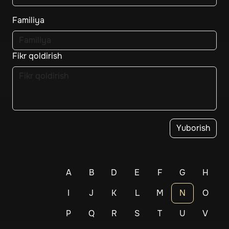
Familiya
Fikr qoldirish
Yuborish
A
B
D
E
F
G
H
I
J
K
L
M
N
O
P
Q
R
S
T
U
V