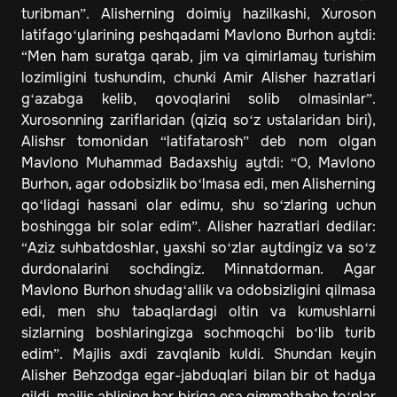
turibman”. Alisherning doimiy hazilkashi, Xuroson
latifago‘ylarining peshqadami Mavlono Burhon aytdi:
“Men ham suratga qarab, jim va qimirlamay turishim
lozimligini tushundim, chunki Amir Alisher hazratlari
g‘azabga kelib, qovoqlarini solib olmasinlar”.
Xurosonning zariflaridan (qiziq so‘z ustalaridan biri),
Alishsr tomonidan “latifatarosh” deb nom olgan
Mavlono Muhammad Badaxshiy aytdi: “O, Mavlono
Burhon, agar odobsizlik bo‘lmasa edi, men Alisherning
qo‘lidagi hassani olar edimu, shu so‘zlaring uchun
boshingga bir solar edim”. Alisher hazratlari dedilar:
“Aziz suhbatdoshlar, yaxshi so‘zlar aytdingiz va so‘z
durdonalarini sochdingiz. Minnatdorman. Agar
Mavlono Burhon shudag‘allik va odobsizligini qilmasa
edi, men shu tabaqlardagi oltin va kumushlarni
sizlarning boshlaringizga sochmoqchi bo‘lib turib
edim”. Majlis axdi zavqlanib kuldi. Shundan keyin
Alisher Behzodga egar-jabduqlari bilan bir ot hadya
qildi, majlis ahlining har biriga esa qimmatbaho to‘nlar