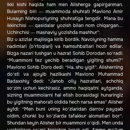
ikki kishi haqida ham men Alisherga gapirganman.
Bularning biri — muammoda shuhrati Mavlono Amir
Husayn Nishopuriyning shuhratiga tengdir. Mana bu
ikkinchisi — qasidalar yozish bilan nom chiqargan…
Uchinchisi — masnaviy yozishda mashhur”.
Biz u azizlar majlisiga kirib bordik. Navoiyning hamma
nadimlari (o‘rtoqlari) va hamsuhbatlari hozir edilar.
Bizga nazari tushgan u hazrat Sohib Dorodan so‘radi:
“Muammoni tez yechib beradigan yigiting shumi?”
Mavlono Sohib Doro dedi: “Ha, shu yigit”. Alisherning
do‘sti va ajoyib hazilkashi Mavlono Muhammad
Badaxshiy dedi: “Janob oliy hazratlari, achchiq
so‘zim uchun kechirasiz, ammo haqiqatni aytganda,
sizning muammolarni hal etish borasidagi hunaringiz
bu yigitning mahorati oldida hech narsa emas” Alisher
aytdi: “Men buni uning ko‘zlaridan darrov payqab
oldim, chunki bu ko‘zlarda tafakkur alomatlari bor”.
Shundan keyin Alisher bir muammoni o‘qidi. Men unda
yashirilgan so‘zni topishim kerak edi. Ammo ma’lum