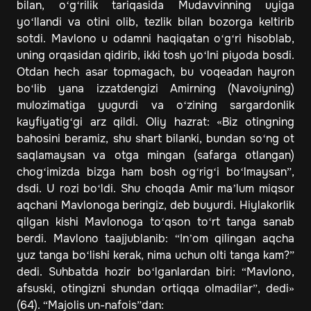
bilan, o‘g‘rilik tariqasida Mudavvinning uyiga
yo‘llandi va otini olib, tezlik bilan bozorga keltirib
sotdi. Mavlono u odamni haqiqatan o‘g‘ri hisoblab,
uning orqasidan qidirib, ikki tosh yo‘lni piyoda bosdi.
Otdan hech asar topmagach, bu voqeadan hayron
bo‘lib yana izzatdengizi Amirning (Navoiyning)
mulozimatiga yugurdi va o‘zining sargardonlik
kayfiyatig‘gi arz qildi. Oliy hazrat: «Biz otingning
bahosini beramiz, shu shart bilanki, bundan so‘ng ot
saqlamaysan va otga mingan (safarga otlangan)
chog‘imizda bizga ham bosh og‘rig‘i bo‘lmaysan”,
dsdi. U rozi bo‘ldi. Shu choqda Amir ma’lum miqsor
aqchani Mavlonoga beringiz, deb buyurdi. Hiylakorlik
qilgan kishi Mavlonoga to‘qson to‘rt tanga sanab
berdi. Mavlono taajjublanib: “In’om qilingan aqcha
yuz tanga bo‘lishi kerak, nima uchun olti tanga kam?”
dedi. Suhbatda hozir bo‘lganlardan biri: “Mavlono,
afsuski, otingizni shundan ortiqqa olmadilar”, dedi»
(64). “Majolis un-nafois”dan: