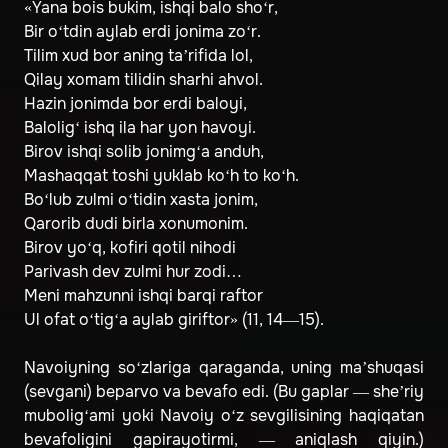
«Yana bois bukim, ishqi balo sho‘r,
Bir o‘tdin aylab erdi jonima zo‘r.
Tilim xud bor aning ta’rifida lol,
Qilay xomam tilidin sharhi ahvol.
Hazin jonimda bor erdi baloyi,
Balolig‘ ishq ila har yon havoyi.
Birov ishqi solib jonimg‘a anduh,
Mashaqqat toshi yuklab ko‘h to ko‘h.
Bo‘lub zulmi o‘tidin xasta jonim,
Qarorib dudi birla xonumonim.
Birov yo‘q, kofiri qotil nihodi
Parivash dev zulmi hur zodi…
Meni mahzunni ishqi barqi raftor
Ul ofat o‘tig‘a aylab giriftor» (11, 14—15).
Navoiyning so‘zlariga qaraganda, uning ma’shuqasi
(sevgani) beparvo va bevafo edi. (Bu gaplar — she’riy
mubolig‘ami yoki Navoiy o‘z sevgilisining haqiqatan
bevafoligini gapirayotirmi, — aniqlash qiyin.)