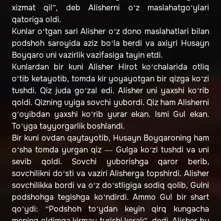
xizmat qil”, deb Alisherni o‘z maslahatgo‘ylari
qatoriga oldi.
Kunlar o‘tgan sari Alisher o‘z dono maslahatlari bilan
podshoh saroyida aziz bo‘la berdi va axiyri Husayn
Boyqaro uni vazirlik vazifasiga tayin etdi.
Kunlardan bir kuni Alisher Hirot ko‘chalarida otliq
o‘tib ketayotib, tomda kir yoyayotgan bir qizga ko‘zi
tushdi. Qiz juda go‘zal edi. Alisher uni yaxshi ko‘rib
qoldi. Qizning uyiga sovchi yubordi. Qiz ham Alisherni
g‘oyibdan yaxshi ko‘rib yurar ekan. Ismi Gul ekan.
To‘yga tayyorgarlik boshlandi.
Bir kuni ovdan qaytayotib, Husayn Boyqaroning ham
o‘sha tomda yurgan qiz — Gulga ko‘zi tushdi va uni
sevib qoldi. Sovchi yuborishga qaror berib,
sovchilikni do‘sti va vaziri Alisherga topshirdi. Alisher
sovchilikka bordi va o‘z do‘stligiga sodiq qolib, Gulni
podshohga tegishga ko‘ndirdi. Ammo Gul bir shart
qo‘ydi: “Podshoh to‘ydan keyin qirq kungacha
mening oldimga kirmay turishi kerak”, dedi. Alisher bu