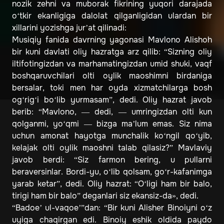
nozik zehni va muborak fikrining yuqori darajada
o‘tkir ekanligiga dalolat qilganligidan ulardan bir
xillarini yozishga jur’at qilinadi:
Musiqiy fanida davrning yagonasi Mavlono Alishoh
bir kuni davlati oliy hazratga arz qilib: “Sizning oliy
iltifotingizdan va marhamatingizdan umid shuki, vaqf
boshqaruvchilari olti oylik maoshimni birdaniga
bersalar, toki men har oyda xizmatchilarga bosh
og‘rig‘i bo‘lib yurmasam”, dedi. Oliy hazrat javob
berib: “Mavlono, — dedi, — umringizdan olti kun
qolganmi, yo‘qmi — bizga ma’lum emas. Siz nima
uchun amonat hayotga munchalik ko‘ngil qo‘yib,
kelajak olti oylik maoshni talab qilasiz?” Mavlaviy
javob berdi: “Siz farmon bering, u pullarni
beraversinlar. Bordi-yu, o‘lib qolsam, go‘r-kafanimga
yarab ketar”, dedi. Oliy hazrat: “O‘ligi ham bir balo,
tirigi ham bir balo” deganlari siz ekansiz-da», dedi.
“Badoe’ ul-vaqoe’”dan: “Bir kuni Alisher Binoiyni o‘z
uyiga chaqirgan edi. Binoiy eshik oldida paydo