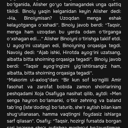
bo‘lganida, Alisher go‘yo tanimagandek unga qattiq
tikildi. Binoiy yaqin kelganidan keyin Alisher dedi:
«Ha, Binoiymisan? Uzoqdan menga eshak
kelayotganga o‘xshadi”. Binoiy javob berdi: “Taqsir,
menga ham uzoqdan bu yerda odam o‘tirganga
o‘xshagan edi…” Alisher Binoiyni o‘tirishga taklif etdi.
U ayog‘ini uzatgan edi, Binoiyning orqasiga tegdi.
Navoiy dedi: “Ajab ishki, Hirotda ayog‘ini uzatsang,
albatta bitta shoirning orqasiga tegadi”. Binoiy javob
berdi: “Taqsir ayog‘ingizni yig‘ishtirsangiz ham,
albatta, bitta shoirning orqasiga tegadi”.
“Makorim ul-axloq”dan: “Bir kun sof ko‘ngilli Amir
fasohat va zarofat bobida zamon shoirlarining
peshqadami Xoja Osafiyga nasihat qilib, aytdi: «Men
senga hayron bo‘lamanki, o‘tkir zehning va baland
tab’ing (iste’doding) bo‘laturib, she’r aytish bilan kam
shug‘ullanasan, hamma vaqtingni foydasiz ishlarga
sarf qilasan”. Osafiy: “Taqsir, hozirgi fursatda borgan
sari ko‘proq she’r aytishga mashg‘ul bo‘layotirman.