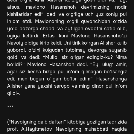
afsus, mavlono Hasanshoh davrimizning nodir
kishilaridan edi”, dedi va o‘g‘ilga uch yuz xoniy pul
in’om etdi. Mavlononing o‘g‘li quvonchidan o‘zida
yo‘q bozorga chopdi va aytilgan ovqotni sotib olib,
uyiga keltirdi. Ertasi kuni Mavlono Hasanshoho‘zi
Navoiy oldiga kirib keldi. Uni tirik ko‘rgan Alisher kulib
yubordi, o‘zini kulgudan tutolmay devorga suyanib
qoldi va dedi: “Mullo, siz o‘lgan edingiz-ku? Nima
bo‘ldi?” Mavlono Hasanshoh dedi: “Ey, ulug‘ amir,
agar siz kecha bizga pul in’om qilmagan bo‘lsangiz
edi, men bugun o‘lgan bo‘lur edim”. Hasanshohga
Alisher yana yaxshi sarupo va ming dinor pul in’om
qildi».
***
(“Navoiyning qalb daftari” kitobiga yozilgan taqrizida
prof. A.Hayitmetov Navoiyning muhabbati haqida