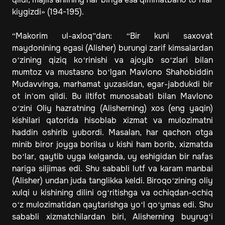
kiygizdi» (194-195).
“Makorim ul-axloq”dan: “Bir kuni saxovat
maydonining egasi (Alisher) burungi zarif kimsalardan
o‘zining qiziq ko‘rinishi va ajoyib so‘zlari bilan
mumtoz va mustasno bo‘lgan Mavlono Shahobiddin
Mudavvinga, marhamat yuzasidan, egar-jabdukdi bir
ot in’om qildi. Bu iltifot munosabati bilan Mavlono
o‘zini Oliy hazratning (Alisherning) xos (eng yaqin)
kishilari qatorida hisoblab xizmat va mulozimatni
haddin oshirib yubordi. Masalan, har qachon otga
minib biror joyga borilsa u kishi ham borib, xizmatda
bo‘lar, qaytib uyga kelganda, uy eshigidan bir nafas
nariga siljimas edi. Shu sababli lutf va karam manbai
(Alisher) undan juda tanglikka keldi. Biroqo‘zining oliy
xulqi u kishining dilini og‘ritishga va ochiqdan-ochiq
o‘z mulozimatidan qaytarishga yo‘l qo‘ymas edi. Shu
sababli xizmatchilardan biri, Alisherning buyrug‘i