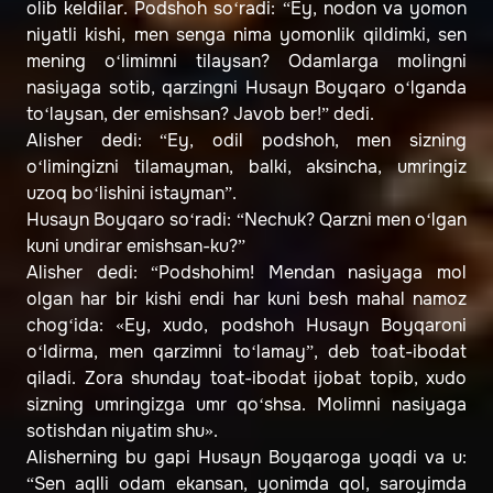
olib keldilar. Podshoh so‘radi: “Ey, nodon va yomon
niyatli kishi, men senga nima yomonlik qildimki, sen
mening o‘limimni tilaysan? Odamlarga molingni
nasiyaga sotib, qarzingni Husayn Boyqaro o‘lganda
to‘laysan, der emishsan? Javob ber!” dedi.
Alisher dedi: “Ey, odil podshoh, men sizning
o‘limingizni tilamayman, balki, aksincha, umringiz
uzoq bo‘lishini istayman”.
Husayn Boyqaro so‘radi: “Nechuk? Qarzni men o‘lgan
kuni undirar emishsan-ku?”
Alisher dedi: “Podshohim! Mendan nasiyaga mol
olgan har bir kishi endi har kuni besh mahal namoz
chog‘ida: «Ey, xudo, podshoh Husayn Boyqaroni
o‘ldirma, men qarzimni to‘lamay”, deb toat-ibodat
qiladi. Zora shunday toat-ibodat ijobat topib, xudo
sizning umringizga umr qo‘shsa. Molimni nasiyaga
sotishdan niyatim shu».
Alisherning bu gapi Husayn Boyqaroga yoqdi va u:
“Sen aqlli odam ekansan, yonimda qol, saroyimda