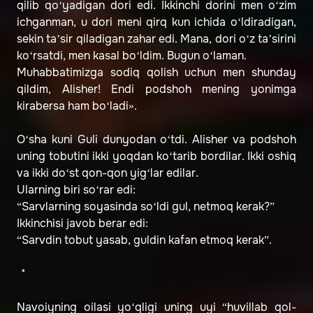
qilib qo‘yadigan dori edi. Ikkinchi dorini men o‘zim
ichganman, u dori meni qirq kun ichida o‘ldiradigan,
sekin ta’sir qiladigan zahar edi. Mana, dori o‘z ta’sirini
ko‘rsatdi, men kasal bo‘ldim. Bugun o‘laman.
Muhabbatimizga sodiq qolish uchun men shunday
qildim, Alisher! Endi podshoh mening yonimga
kirabersa ham bo‘ladi».
O‘sha kuni Guli dunyodan o‘tdi. Alisher va podshoh
uning tobutini ikki yoqdan ko‘tarib bordilar. Ikki oshiq
va ikki do‘st qon-qon yig‘lar edilar.
Ularning biri so‘rar edi:
“Sarvlarning soyasinda so‘ldi gul, netmoq kerak?”
Ikkinchisi javob berar edi:
“Sarvdin tobut yasab, guldin kafan etmoq kerak”.
* * *
Navoiyning oilasi yo‘qligi uning uyi “huvillab qol-