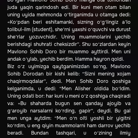
juda yaqin qarindosh edi. Bir kuni men otam bilan
uning uyida mehmonda o‘tirganimda u otamga dedi:
«Ko‘pdan beri eshitamanki, sizning o‘g‘lingiz a’lo
tolibul-ilm (student), she’rni yaxshi o‘quvchi va durust
she’rlar yozuvchidir. Uning muammolarini yechib
berishdagi shuhrati cheksizdir”. Shu so‘zlardan keyin
Mavlono Sohib Doro bir muammo ayttirdi. Men uni
andak o‘ylab, yechib berdim. Hamma hayron qoldi.
Biz o‘z uyimizga qaytganimizdan so‘ng, Mavlono
Sohib Dorodan bir kishi kelib: “Sizni mening xojam
chaqirmoqdalar”, dedi. Men Sohib Doro qoshiga
kelganimda, u dedi: “Men Alisher oldida bo‘ldim.
Uning odati bor: har kuni u meni o‘z qoshiga chaqiradi
va: «Bu shaharda bugun sen qanday ajoyib va
g‘aroyib narsalarni ko‘rding, gapir”, deydi. Bu gal
men unga aytdim: “Men o‘n olti yoshli bir yigitni
ko‘rdim, u eng qiyin muammolarni ham darrov yechib
beradi. Bundan tashqari, u o‘zining ilmiy