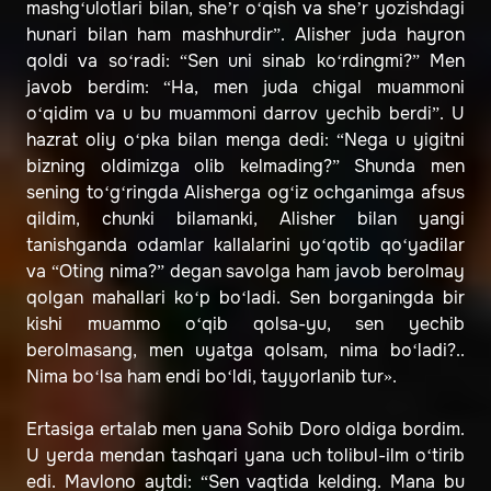
mashg‘ulotlari bilan, she’r o‘qish va she’r yozishdagi
hunari bilan ham mashhurdir”. Alisher juda hayron
qoldi va so‘radi: “Sen uni sinab ko‘rdingmi?” Men
javob berdim: “Ha, men juda chigal muammoni
o‘qidim va u bu muammoni darrov yechib berdi”. U
hazrat oliy o‘pka bilan menga dedi: “Nega u yigitni
bizning oldimizga olib kelmading?” Shunda men
sening to‘g‘ringda Alisherga og‘iz ochganimga afsus
qildim, chunki bilamanki, Alisher bilan yangi
tanishganda odamlar kallalarini yo‘qotib qo‘yadilar
va “Oting nima?” degan savolga ham javob berolmay
qolgan mahallari ko‘p bo‘ladi. Sen borganingda bir
kishi muammo o‘qib qolsa-yu, sen yechib
berolmasang, men uyatga qolsam, nima bo‘ladi?..
Nima bo‘lsa ham endi bo‘ldi, tayyorlanib tur».
Ertasiga ertalab men yana Sohib Doro oldiga bordim.
U yerda mendan tashqari yana uch tolibul-ilm o‘tirib
edi. Mavlono aytdi: “Sen vaqtida kelding. Mana bu