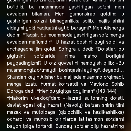
bo‘ldiki, bu muammoda yashirilgan so‘zni men
avvaldan bilaman. Men gumonsirab qoldim: u
yashirilgan so‘zni bilmaganlikka solib, majlis ahlini
aldaymi yoki haqiqatni aytib beraymi? Men Alisherga
dedim: “Taqsir, bu muammoda yashirilgan so‘z menga
avvaldan ma’lumdir”. U hazrat boshini quyi soldi va
anchagacha jim qoldi. So‘ngra u dedi: “Do‘stlar, bu
yigitnint so‘zlarida nima ma’no borligini
payqadingizmi? U o‘z quvvatini namoyish qilib: «Bu
muammongiz o‘tmaydi, boshqasini ayting”, deyapti…
Shundan keyin Alisher bu majlisda muammo o‘qimadi,
menga izzatu hurmat ko‘rsatdi va Mavlono Sohib
Doroga dedi: “Men bu yigitga qoyilman” (143-144).
“Makorim ul-axloq”dan: «Hazrati sultonning do‘sti,
davlat egasi oliy hazrat (Navoiy) ba’zan shirin tilni
mazax va mutoibaga (qiziqchilik va hazilkashlikka)
ochardi va munosib o‘rinlarda latifasimon so‘zlarni
bayon ipiga tortardi. Bunday so‘zlar oliy hazratning