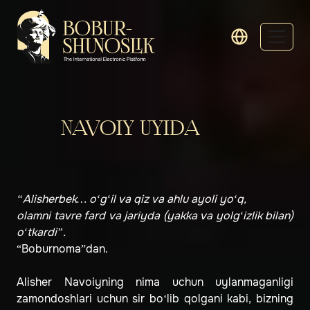
NAVOIY UYIDA
“Alisherbek… o‘g‘il va qiz va ahlu ayoli yo‘q,
olamni tavre fard va jariyda (yakka va yolg‘izlik bilan)
o‘tkardi”.
“Boburnoma”dan.
Alisher Navoiyning nima uchun uylanmaganligi
zamondoshlari uchun sir bo‘lib qolgani kabi, bizning