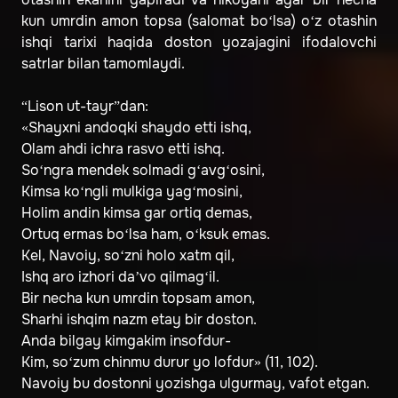
kun umrdin amon topsa (salomat bo‘lsa) o‘z otashin
ishqi tarixi haqida doston yozajagini ifodalovchi
satrlar bilan tamomlaydi.
“Lison ut-tayr”dan:
«Shayxni andoqki shaydo etti ishq,
Olam ahdi ichra rasvo etti ishq.
So‘ngra mendek solmadi g‘avg‘osini,
Kimsa ko‘ngli mulkiga yag‘mosini,
Holim andin kimsa gar ortiq demas,
Ortuq ermas bo‘lsa ham, o‘ksuk emas.
Kel, Navoiy, so‘zni holo xatm qil,
Ishq aro izhori da’vo qilmag‘il.
Bir necha kun umrdin topsam amon,
Sharhi ishqim nazm etay bir doston.
Anda bilgay kimgakim insofdur-
Kim, so‘zum chinmu durur yo lofdur» (11, 102).
Navoiy bu dostonni yozishga ulgurmay, vafot etgan.