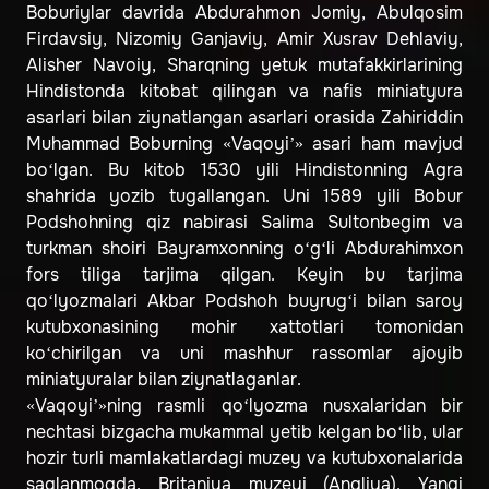
Boburiylar davrida Abdurahmon Jomiy, Abulqosim
Firdavsiy, Nizomiy Ganjaviy, Amir Xusrav Dehlaviy,
Alisher Navoiy, Sharqning yetuk mutafakkirlarining
Hindistonda kitobat qilingan va nafis miniatyura
asarlari bilan ziynatlangan asarlari orasida Zahiriddin
Muhammad Boburning «Vaqoyi’» asari ham mavjud
bo‘lgan. Bu kitob 1530 yili Hindistonning Agra
shahrida yozib tugallangan. Uni 1589 yili Bobur
Podshohning qiz nabirasi Salima Sultonbegim va
turkman shoiri Bayramxonning o‘g‘li Abdurahimxon
fors tiliga tarjima qilgan. Keyin bu tarjima
qo‘lyozmalari Akbar Podshoh buyrug‘i bilan saroy
kutubxonasining mohir xattotlari tomonidan
ko‘chirilgan va uni mashhur rassomlar ajoyib
miniatyuralar bilan ziynatlaganlar.
«Vaqoyi’»ning rasmli qo‘lyozma nusxalaridan bir
nechtasi bizgacha mukammal yetib kelgan bo‘lib, ular
hozir turli mamlakatlardagi muzey va kutubxonalarida
saqlanmoqda. Britaniya muzeyi (Angliya), Yangi