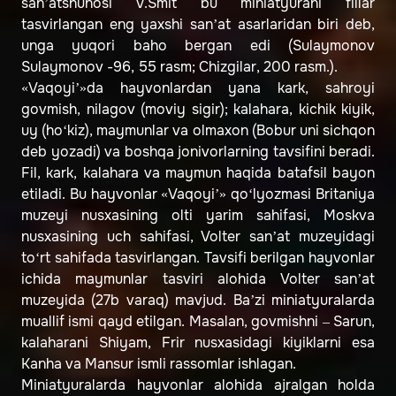
san’atshunosi V.Smit bu miniatyurani fillar
tasvirlangan eng yaxshi san’at asarlaridan biri deb,
unga yuqori baho bergan edi (Sulaymonov
Sulaymonov -96, 55 rasm; Chizgilar, 200 rasm.).
«Vaqoyi’»da hayvonlardan yana kark, sahroyi
govmish, nilagov (moviy sigir); kalahara, kichik kiyik,
uy (ho‘kiz), maymunlar va olmaxon (Bobur uni sichqon
deb yozadi) va boshqa jonivorlarning tavsifini beradi.
Fil, kark, kalahara va maymun haqida batafsil bayon
etiladi. Bu hayvonlar «Vaqoyi’» qo‘lyozmasi Britaniya
muzeyi nusxasining olti yarim sahifasi, Moskva
nusxasining uch sahifasi, Volter san’at muzeyidagi
to‘rt sahifada tasvirlangan. Tavsifi berilgan hayvonlar
ichida maymunlar tasviri alohida Volter san’at
muzeyida (27b varaq) mavjud. Ba’zi miniatyuralarda
muallif ismi qayd etilgan. Masalan, govmishni – Sarun,
kalaharani Shiyam, Frir nusxasidagi kiyiklarni esa
Kanha va Mansur ismli rassomlar ishlagan.
Miniatyuralarda hayvonlar alohida ajralgan holda