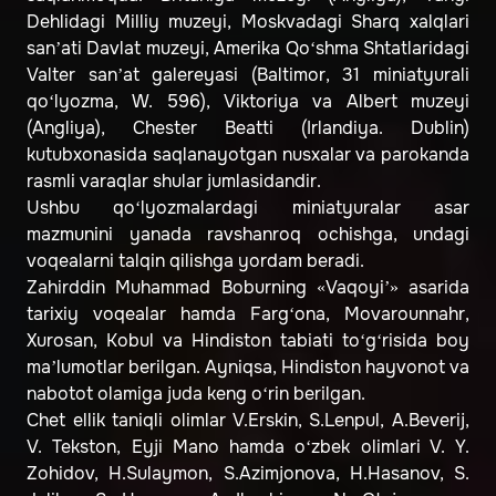
Dehlidagi Milliy muzeyi, Moskvadagi Sharq xalqlari
san’ati Davlat muzeyi, Amerika Qo‘shma Shtatlaridagi
Valter san’at galereyasi (Baltimor, 31 miniatyurali
qo‘lyozma, W. 596), Viktoriya va Albert muzeyi
(Angliya), Chester Beatti (Irlandiya. Dublin)
kutubxonasida saqlanayotgan nusxalar va parokanda
rasmli varaqlar shular jumlasidandir.
Ushbu qo‘lyozmalardagi miniatyuralar asar
mazmunini yanada ravshanroq ochishga, undagi
voqealarni talqin qilishga yordam beradi.
Zahirddin Muhammad Boburning «Vaqoyi’» asarida
tarixiy voqealar hamda Farg‘ona, Movarounnahr,
Xurosan, Kobul va Hindiston tabiati to‘g‘risida boy
ma’lumotlar berilgan. Ayniqsa, Hindiston hayvonot va
nabotot olamiga juda keng o‘rin berilgan.
Chet ellik taniqli olimlar V.Erskin, S.Lenpul, A.Beverij,
V. Tekston, Eyji Mano hamda o‘zbek olimlari V. Y.
Zohidov, H.Sulaymon, S.Azimjonova, H.Hasanov, S.