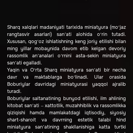
Sharq xalqlari madaniyati tarixida miniatyura (mo‘jaz
rangtasvir asarlari) san’ati alohida o‘rin tutadi.
Xususan, qog‘oz ishlatishning keng joriy etilishi bilan
ming yillar mobaynida davom etib kelgan devoriy
rassomlik an’analari o‘rnini asta-sekin miniatyura
san’ati egalladi.
Yaqin va O‘rta Sharq miniatyura san’ati bir necha
davr va maktablarga bo‘linadi. Ular orasida
Boburiylar davridagi miniatyurasi yaqqol ajralib
turadi.
Boburiylar saltanatining bunyod etilishi, ilm ahlining
kitobat san’ati – xattotlik, muzahhiblik va rassomlikka
qiziqishi hamda mamlakatdagi iqtisodiy, siyosiy
shart-sharoit va davrning estetik talabi hind
miniatyura san’atining shakllanishiga katta turtki