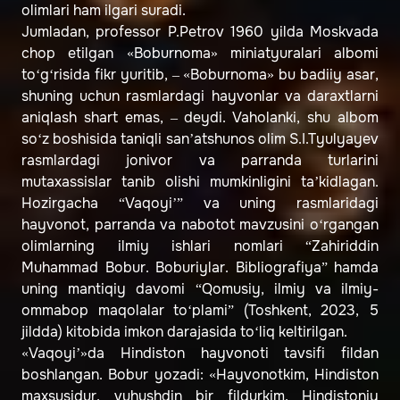
olimlari ham ilgari suradi.
Jumladan, professor P.Petrov 1960 yilda Moskvada
chop etilgan «Boburnoma» miniatyuralari albomi
to‘g‘risida fikr yuritib, – «Boburnoma» bu badiiy asar,
shuning uchun rasmlardagi hayvonlar va daraxtlarni
aniqlash shart emas, – deydi. Vaholanki, shu albom
so‘z boshisida taniqli san’atshunos olim S.I.Tyulyayev
rasmlardagi jonivor va parranda turlarini
mutaxassislar tanib olishi mumkinligini ta’kidlagan.
Hozirgacha “Vaqoyi’” va uning rasmlaridagi
hayvonot, parranda va nabotot mavzusini o‘rgangan
olimlarning ilmiy ishlari nomlari “Zahiriddin
Muhammad Bobur. Boburiylar. Bibliografiya” hamda
uning mantiqiy davomi “Qomusiy, ilmiy va ilmiy-
ommabop maqolalar to‘plami” (Toshkent, 2023, 5
jildda) kitobida imkon darajasida to‘liq keltirilgan.
«Vaqoyi’»da Hindiston hayvonoti tavsifi fildan
boshlangan. Bobur yozadi: «Hayvonotkim, Hindiston
maxsusidur, vuhushdin bir fildurkim, Hindistoniy