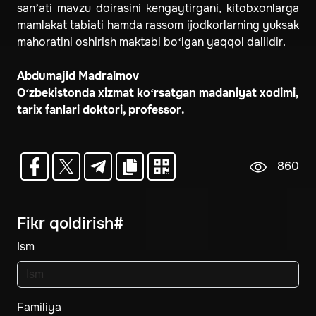
san’ati mavzu doirasini kengaytirgani, kitobxonlarga
mamlakat tabiati hamda rassom ijodkorlarning yuksak
mahoratini oshirish maktabi bo‘lgan yaqqol dalildir.
Abdumajid Madraimov
O‘zbekistonda xizmat ko‘rsatgan madaniyat xodimi,
tarix fanlari doktori, professor.
860
Fikr qoldirish#
Ism
Familiya