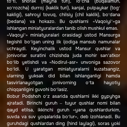
to‘ti, shorak (mayna turi), lo‘cha (buqalamun,
xo‘rozcha) durroj (kaklik turi), kanjal, pulpaykar (tog‘
kakligi), sahroyi tovuq, chilsiy (chil kaklik), bo‘dana
(bedana) va hokazo. Bu qushlarni «Vaqoiyi’»ga
ishlangan miniatyuralardan tanib olish mushkul emas.
«Vaqoyi’» miniatyuralari orasidagi ustod Mansurga
tegishli bo‘lgan uning ilk ijodiga mansub namunalar
uchraydi. Keyinchalik ustod Mansur qushlar va
jonivorlar suratini chizishda juda mohir san’atkor
bo‘lib yetishdi va «Nodirul-asr» unvoniga sazovor
bo‘ldi. U yaratgan miniatyuralarni kuzatsangiz,
ularning yuksak did bilan ishlanganligi hamda
tasvirlanayotgan jonivorning o‘ta hayotiy
chiqqanligini guvohi bo‘lasiz.
Bobur Podshoh o‘z asarida qushlarni ikki gypyhga
ajratadi. Birinchi guruh – tuyur qushlar nomi bilan
qayd etilsa, ikkinchi guruh «yana qushlardurkim,
suvda va suv yoqalarida bo‘lur», deb izohlanadi. Bu
guruhdagi qushlardan ding (hind laylagi), soras yoki