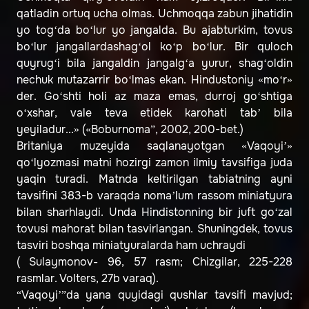
qatladin ortuq ucha olmas. Uchmoqqa zabun jihatidin
yo tog‘da bo‘lur yo jangalda. Bu ajabturkim, tovus
bo‘lur jangallardashag‘ol ko‘p bo‘lur. Bir quloch
quyrug‘i bila jangaldin jangalg‘a yurur, shag‘oldin
nechuk mutazarrir bo‘lmas ekan. Hindustoniy «mo‘r»
der. Go‘shti holi az maza emas, durroj go‘shtiga
o‘xshar, vale teva etidek karohati tab’ bila
yeyiladur...» («Boburnoma”, 2002, 200-bet.)
Britaniya muzeyida saqlanayotgan «Vaqoyi’»
qo‘lyozmasi matni hozirgi zamon ilmiy tavsifiga juda
yaqin turadi. Matnda keltirilgan tabiatning ayni
tavsifini 383-b varaqda noma’lum rassom miniatyura
bilan sharhlaydi. Unda Hindistonning bir juft go‘zal
tovusi mahorat bilan tasvirlangan. Shuningdek, tovus
tasviri boshqa miniatyuralarda ham uchraydi
( Sulaymonov- 96, 57 rasm; Chizgilar, 225-228
rasmlar. Volters, 27b varaq).
“Vaqoyi’”da yana quyidagi qushlar tavsifi mavjud;