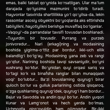
emas, balki tabiat qo‘ynida ko‘rsatilgan. Ular ma’lum
darajada qo‘lyozma mazmunini to‘ldirib turadi.
Hayvonlar tasvirida shartlilikka yo‘l qo‘yilsa-da, lekin
rassomlar asosiy obyektni bo‘yoqlarda aks ettirishda
tabiiylikni, hayotiylikni berishga muvaffaq bo‘lganlar.
«Vaqoyi’»da parrandalar tavsifi tovusdan boshlanadi.
«Tuyurdin: bir tovusdir. Purrang va purzeb
jonivoredur... Nari (erkagi)ning va modasining
boshida yigirma-o‘ttiz par bordur, ikki-uch ellik
balandlig‘i bo‘lg‘ay. Modasining yana zeb va rangi
yo‘qtur. Narining boshida tavqi savsaniydir, bo‘yni
xushrang ko‘ktur. Bo‘ynidan quyi orqasi sariq va
to‘tagi ko‘k va binafsha ranglar bilan munaqqash
voqi’ bo‘lubtur... Ba’zi tovuslarning quyrug‘i birar
quloch bo‘lur va gulluk parlarining ostida qisqaroq,
o‘zga qushlarning quyrug‘idek, quyrug‘i ham bordur...
Bajur va Savodda va andin quyi bo‘lur. Andin yuqori
Kunar va Lamg‘onot va hech yerda bo‘lmas.
Uchmoqta qirg‘ovuldin ham ojizroqdur. Bir-ikki