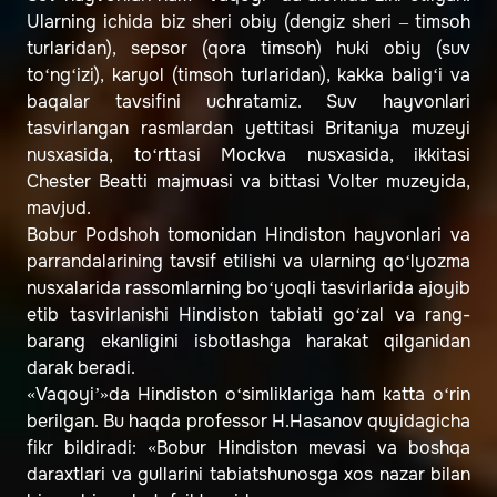
Ularning ichida biz sheri obiy (dengiz sheri – timsoh
turlaridan), sepsor (qora timsoh) huki obiy (suv
to‘ng‘izi), karyol (timsoh turlaridan), kakka balig‘i va
baqalar tavsifini uchratamiz. Suv hayvonlari
tasvirlangan rasmlardan yettitasi Britaniya muzeyi
nusxasida, to‘rttasi Mockva nusxasida, ikkitasi
Chester Beatti majmuasi va bittasi Volter muzeyida,
mavjud.
Bobur Podshoh tomonidan Hindiston hayvonlari va
parrandalarining tavsif etilishi va ularning qo‘lyozma
nusxalarida rassomlarning bo‘yoqli tasvirlarida ajoyib
etib tasvirlanishi Hindiston tabiati go‘zal va rang-
barang ekanligini isbotlashga harakat qilganidan
darak beradi.
«Vaqoyi’»da Hindiston o‘simliklariga ham katta o‘rin
berilgan. Bu haqda professor H.Hasanov quyidagicha
fikr bildiradi: «Bobur Hindiston mevasi va boshqa
daraxtlari va gullarini tabiatshunosga xos nazar bilan