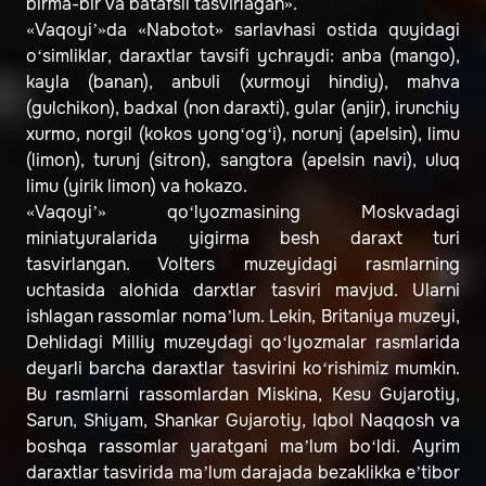
birma-bir va batafsil tasvirlagan».
«Vaqoyi’»da «Nabotot» sarlavhasi ostida quyidagi
o‘simliklar, daraxtlar tavsifi ychraydi: anba (mango),
kayla (banan), anbuli (xurmoyi hindiy), mahva
(gulchikon), badxal (non daraxti), gular (anjir), irunchiy
xurmo, norgil (kokos yong‘og‘i), norunj (apelsin), limu
(limon), turunj (sitron), sangtora (apelsin navi), uluq
limu (yirik limon) va hokazo.
«Vaqoyi’» qo‘lyozmasining Moskvadagi
miniatyuralarida yigirma besh daraxt turi
tasvirlangan. Volters muzeyidagi rasmlarning
uchtasida alohida darxtlar tasviri mavjud. Ularni
ishlagan rassomlar noma’lum. Lekin, Britaniya muzeyi,
Dehlidagi Milliy muzeydagi qo‘lyozmalar rasmlarida
deyarli barcha daraxtlar tasvirini ko‘rishimiz mumkin.
Bu rasmlarni rassomlardan Miskina, Kesu Gujarotiy,
Sarun, Shiyam, Shankar Gujarotiy, Iqbol Naqqosh va
boshqa rassomlar yaratgani ma’lum bo‘ldi. Ayrim
daraxtlar tasvirida ma’lum darajada bezaklikka e’tibor