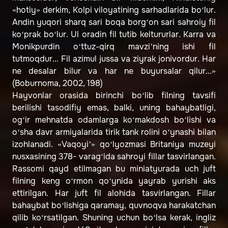
«hotiy» derkim, Kolpi viloyatining sarhadlarida bo‘lur.
Andin yuqori sharq sari boqa borg‘on sari sahroiy fil
ko‘prak bo‘lur. Ul oradin fil tutib keltururlar. Karra va
Monikpurdin o‘ttuz-qirq mavzi’ning ishi fil
tutmoqdur... Fil azimul jussa va ziyrak jonivordur. Har
ne desalar bilur va har ne buyursalar qilur...»
(Boburnoma, 2002, 198)
Hayvonlar orasida birinchi bo‘lib filning tavsifi
berilishi tasodifiy emas, balki, uning bahaybatligi,
og‘ir mehnatda odamlarga ko‘makdosh bo‘lishi va
o‘sha davr armiyalarida tirik tank rolini o‘ynashi bilan
izohlanadi. «Vaqoyi’» qo‘lyozmasi Britaniya muzeyi
nusxasining 378- varag‘ida sahroyi fillar tasvirlangan.
Rassomi qayd etilmagan bu miniatyurada uch juft
filning keng o‘rmon qo‘ynida yayrab yurishi aks
ettirilgan. Har juft fil alohida tasvirlangan. Fillar
bahaybat bo‘lishiga qaramay, quvnoqva harakatchan
qilib ko‘rsatilgan. Shuning uchun bo‘lsa kerak, ingliz