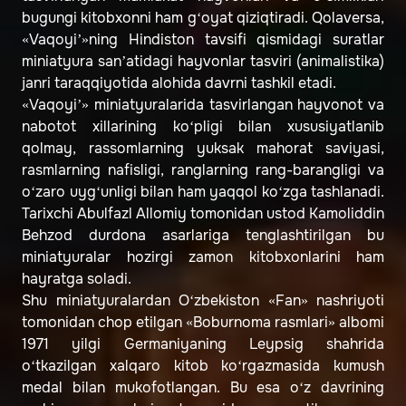
bugungi kitobxonni ham g‘oyat qiziqtiradi. Qolaversa,
«Vaqoyi’»ning Hindiston tavsifi qismidagi suratlar
miniatyura san’atidagi hayvonlar tasviri (animalistika)
janri taraqqiyotida alohida davrni tashkil etadi.
«Vaqoyi’» miniatyuralarida tasvirlangan hayvonot va
nabotot xillarining ko‘pligi bilan xususiyatlanib
qolmay, rassomlarning yuksak mahorat saviyasi,
rasmlarning nafisligi, ranglarning rang-barangligi va
o‘zaro uyg‘unligi bilan ham yaqqol ko‘zga tashlanadi.
Tarixchi Abulfazl Allomiy tomonidan ustod Kamoliddin
Behzod durdona asarlariga tenglashtirilgan bu
miniatyuralar hozirgi zamon kitobxonlarini ham
hayratga soladi.
Shu miniatyuralardan O‘zbekiston «Fan» nashriyoti
tomonidan chop etilgan «Boburnoma rasmlari» albomi
1971 yilgi Germaniyaning Leypsig shahrida
o‘tkazilgan xalqaro kitob ko‘rgazmasida kumush
medal bilan mukofotlangan. Bu esa o‘z davrining