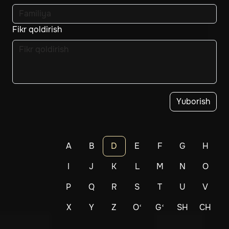
Fikr qoldirish
Yuborish
A
B
D
E
F
G
H
I
J
K
L
M
N
O
P
Q
R
S
T
U
V
X
Y
Z
Oʻ
Gʻ
SH
CH