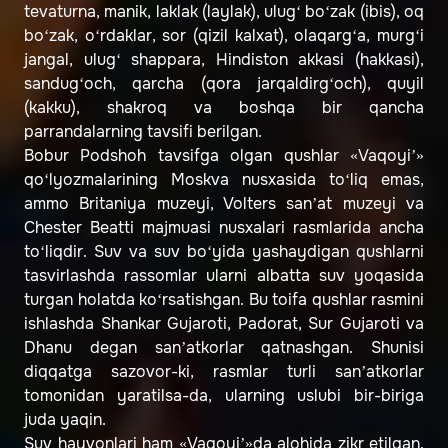
tevaturna, manik, laklak (laylak), ulug‘ bo‘zak (ibis), oq
bo‘zak, o‘rdaklar, sor (qizil kalxat), olaqarg‘a, murg‘i
jangal, ulug‘ shappara, Hindiston akkasi (hakkasi),
sandug‘och, qarcha (qora jarqaldirg‘och), quyil
(kakku), shakroq va boshqa bir qancha
parrandalarning tavsifi berilgan.
Bobur Podshoh tavsifga olgan qushlar «Vaqoyi’»
qo‘lyozmalarining Moskva nusxasida to‘liq emas,
ammo Britaniya muzeyi, Volters san’at muzeyi va
Chester Beatti majmuasi nusxalari rasmlarida ancha
to‘liqdir. Suv va suv bo‘yida yashaydigan qushlarni
tasvirlashda rassomlar ularni albatta suv yoqasida
turgan holatda ko‘rsatishgan. Bu toifa qushlar rasmini
ishlashda Shankar Gujaroti, Padorat, Sur Gujaroti va
Dhanu degan san’atkorlar qatnashgan. Shunisi
diqqatga sazovor-ki, rasmlar turli san’atkorlar
tomonidan yaratilsa-da, ularning uslubi bir-biriga
juda yaqin.
Suv hayvonlari ham «Vaqoyi’»da alohida zikr etilgan.