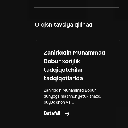
O‘qish tavsiya qilinadi
Zahiriddin Muhammad
Bobur xorijlik
tadqiqotchilar
tadqiqotlarida
Zahiriddin Muhammad Bobur
dunyoga mashhur yetuk shaxs,
buyuk shoh va...
Batafsil