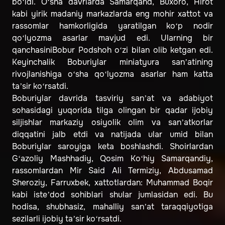
bo‘ldi. O‘sha davrlarda Samarqand, Buxoro, Hirot
kabi yirik madaniy markazlarda eng mohir xattot va
rassomlar hamkorligida yaratilgan ko‘p nodir
qo‘lyozma asarlar mavjud edi. Ularning bir
qanchasiniBobur Podshoh o‘zi bilan olib ketgan edi.
Keyinchalik Boburiylar miniatyura san’atining
rivojlanishiga o‘sha qo‘lyozma asarlar ham katta
ta’sir ko‘rsatdi.
Boburiylar davrida tasviriy san’at va adabiyot
sohasidagi yuqorida tilga olingan bir qadar ijobiy
siljishlar markaziy osiyolik olim va san’atkorlar
diqqatini jalb etdi va natijada ular umid bilan
Boburiylar saroyiga keta boshlashdi. Shoirlardan
G‘azoliy Mashhadiy, Qosim Ko‘hiy Samarqandiy,
rassomlardan Mir Said Ali Termiziy, Abdusamad
Sheroziy, Farruxbek, xattotlardan: Muhammad Boqir
kabi iste’dod sohiblari shular jumlasidan edi. Bu
hodisa, shubhasiz, mahalliy san’at taraqqiyotiga
sezilarli ijobiy ta’sir ko‘rsatdi.