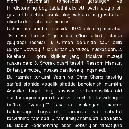
mohir rassomlari tomonidan yaratilgan va
Hindistonning boy tabiatini aks ettiruvchi ajoyib bir
yuz o‘ttiz uchta rasmlarning xalqaro miqyosda tan
olinishi deb baholash mumkin.
Ushbu ma’lumotlar asosida 1974 yili eng mashhur
“Fan va Turmush” jurnalida e’lon qilinib, ularga
quyidagi rasmlar: 1. O‘rmon qo‘ynida sayr qilib
yurgan yovvoyi fillar. Britaniya muzeyi nusxasidan; 2.
Kalahara – qora kiyiklar jangi. Moskva muzeyi
nusxasidan; 3. Shorak qushi tasviri. Rassom Mansur.
Britaniya muzeyi nusxasidan ilova qilingan edi.
Bu rasmlar turkumi Yaqin va O‘rta Sharq tasviriy
san’ati alohida voqelik sifatida baholanishi mumkin.
Avvallari faqat ilmiy, xususan dorishunoslikka oid
asarlardagina ayrim daraxt va o‘simliklar tasvirlangan
bo‘lsa, “Vaqoyi’” asariga ishlangan maxsus
turkumdagi hayvonot, parranda va nabotot
tasvirining ham badiiy ham ilmiy ahamiyati juda katta.
Bu Bobur Podshohning asari Boburiylar miniatyura