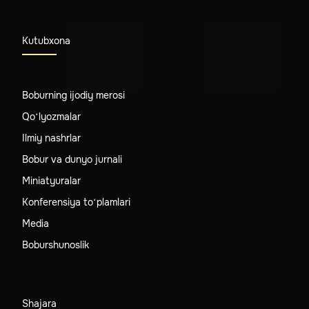
Kutubxona
Boburning ijodiy merosi
Qo‘lyozmalar
Ilmiy nashrlar
Bobur va dunyo jurnali
Miniatyuralar
Konferensiya to‘plamlari
Media
Boburshunoslik
Shajara