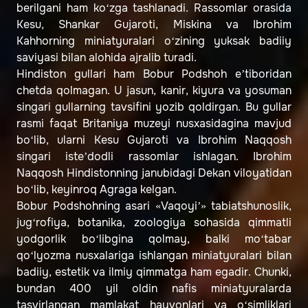
berilgani ham ko‘zga tashlanadi. Rassomlar orasida
Kesu, Shankar Gujaroti, Miskina va Ibrohim
Kahhorning miniatyuralari o‘zining yuksak badiiy
saviyasi bilan alohida ajralib turadi.
Hindiston gullari ham Bobur Podshoh e’tiboridan
chetda qolmagan. U jasun, kanir, kiyura va yosuman
singari gullarning tavsifini yozib qoldirgan. Bu gullar
rasmi faqat Britaniya muzeyi nusxasidagina mavjud
bo‘lib, ularni Kesu Gujaroti va Ibrohim Naqqosh
singari iste’dodli rassomlar ishlagan. Ibrohim
Naqqosh Hindistonning janubidagi Dekan viloyatidan
bo‘lib, keyinroq Agraga kelgan.
Bobur Podshohning asari «Vaqoyi’» tabiatshunoslik,
jug‘rofiya, botanika, zoologiya sohasida qimmatli
yodgorlik bo‘libgina qolmay, balki mo‘tabar
qo‘lyozma nusxalariga ishlangan miniatyuralari bilan
badiiy, estetik va ilmiy qimmatga ham egadir. Chunki,
bundan 400 yil oldin nafis miniatyuralarda
tasvirlangan mamlakat hayvonlari va o‘simliklari