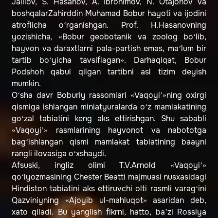
Jalilov, S. Hasanov, A. Ibrohimov, N. Otajonov va
boshqalarZahirddin Muhamad Bobur hayoti va ijodini
atroflicha o‘rganishgan. Prof. H.Hasanovning
yozishicha, «Bobur geobotanik va zoolog bo‘lib,
hayvon va daraxtlarni pala-partish emas, ma’lum bir
tartib bo‘yicha tavsiflagan». Darhaqiqat, Bobur
Podshoh qabul qilgan tartibni asl tizim deyish
mumkin.
O‘sha davr Boburiy rassomlari «Vaqoyi’»ning oxirgi
qismiga ishlangan miniatyuralarda o‘z mamlakatining
go‘zal tabiatini keng aks ettirishgan. Shu sababli
«Vaqoyi’» rasmlarining hayvonot va nabototga
bag‘ishlangan qismi mamlakat tabiatining baayni
rangli ilovasiga o‘xshaydi.
Afsuski, ingliz olimi T.V.Arnold «Vaqoyi’»
qo‘lyozmasining Chester Beatti majmuasi nusxasidagi
Hindiston tabiatini aks ettiruvchi olti rasmli varag‘ini
Qazviniyning «Ajoyib ul-mahluqot» asaridan deb,
xato qiladi. Bu yanglish fikrni, hatto, ba’zi Rossiya