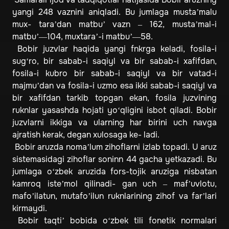
yangi 248 vaznini aniqladi. Bu jumlaga musta’malu
mux- tara’dan matbu’ vazn – 162, musta’mal-i
matbu’—104, muxtara’-i matbu’—58.
Bobir juzvlar haqida yangi fnkrga keladi, fosila-i
sug‘ro, bir sabab-i saqiyl va bir sabab-i xafifdan,
fosila-i kubro bir sabab-i saqiyl va bir vatad-i
majmu’dan va fosila-i uzmo esa ikki sabab-i saqiyl va
bir xafifdan tarkib topgan ekan, fosila juzvining
ruknlar yasashda hojati yo‘qligini isbot qiladi. Bobir
juzvlarni ikkiga va ularning har birini uch navga
ajratish kerak, degan xulosaga ke- ladi.
Bobir aruzda noma’lum zihoflarni izlab topadi. U aruz
sistemasidagi zihoflar soninn 44 gacha yetkazadi. Bu
jumlaga o‘zbek aruzida fors-tojik aruziga nisbatan
kamroq iste’mol qilinadi- gan uch – maf’uvlotu,
mafo’ilatun, mutafo’ilun ruknlarining zihof va far’lari
kirmaydi.
Bobir taqti’ bobida o‘zbek tili fonetik normalari