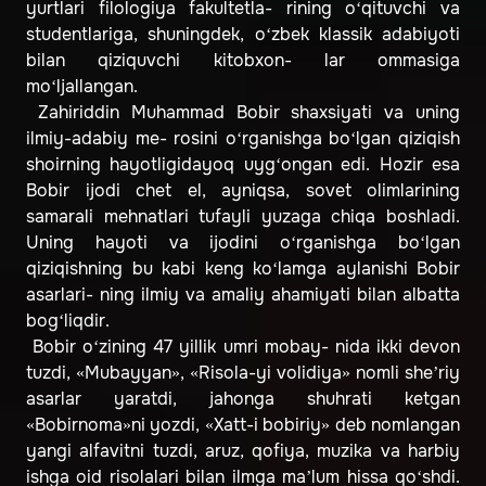
yurtlari filologiya fakultetla- rining o‘qituvchi va
studentlariga, shuningdek, o‘zbek klassik adabiyoti
bilan qiziquvchi kitobxon- lar ommasiga
mo‘ljallangan.
Zahiriddin Muhammad Bobir shaxsiyati va uning
ilmiy-adabiy me- rosini o‘rganishga bo‘lgan qiziqish
shoirning hayotligidayoq uyg‘ongan edi. Hozir esa
Bobir ijodi chet el, ayniqsa, sovet olimlarining
samarali mehnatlari tufayli yuzaga chiqa boshladi.
Uning hayoti va ijodini o‘rganishga bo‘lgan
qiziqishning bu kabi keng ko‘lamga aylanishi Bobir
asarlari- ning ilmiy va amaliy ahamiyati bilan albatta
bog‘liqdir.
Bobir o‘zining 47 yillik umri mobay- nida ikki devon
tuzdi, «Mubayyan», «Risola-yi volidiya» nomli she’riy
asarlar yaratdi, jahonga shuhrati ketgan
«Bobirnoma»ni yozdi, «Xatt-i bobiriy» deb nomlangan
yangi alfavitni tuzdi, aruz, qofiya, muzika va harbiy
ishga oid risolalari bilan ilmga ma’lum hissa qo‘shdi.