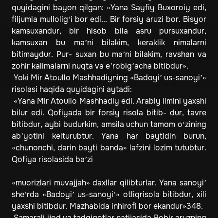
quyidagini bayon qilgan: «Yana Sayfiy Buxoroiy edi,
filjumla mullolig‘i bor edi... Bir forsiy aruzi bor. Bisyor
kamsuxandur, bir hisob bila asru pursuxandur,
kamsuxan bu ma’ni bilakim, keraklik nimalarni
bitimaydur. Pur- suxan bu ma’ni bilakim, ravshan va
zohir kalimalarni nuqta va e’robig‘acha bitibdur».
Yoki Mir Atoullo Mashhadiyning «Badoyi’ us-sanoyi’»
risolasi haqida quyidagini aytadi:
«Yana Mir Atoullo Mashhadiy edi. Arabiy ilmini yaxshi
bilur edi. Qofiyada bir forsiy risola bitib- dur, tavre
bitibdur, aybi budurkim, amsila uchun tamom o‘zining
ab’yotini kelturubtur. Yana har baytidin burun,
«chunonchi, darin bayti banda» lafzini lozim tutubtur.
Qofiya risolasida ba’zi
«muorizlari muvajjah» daxllar qilibturlar. Yana sanoyi’
she’rda «Badoyi’ us-sanoyi’» otliqrisola bitibdur, xili
yaxshi bitibdur. Mazhabida inhirofi bor ekandur»348.
Samarali ijod va tadqiqotlar natijasida Bobir aruzning