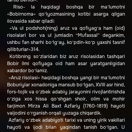
Riso- la haqidagi boshqa bir ma’lumotni
«Bobirnoma» qo‘lyozmasining kotibi asarga qilgan
ilovasida xabar qiladi:
«Va ul podshoh(ning) aruz va qofiyag‘a ham (oid)
risolalari bor va ul jumladin “Mufassal” degankim,
ushbu fan sharhi bo‘lg‘ay, ko‘pdin-ko‘p yaxshi tasnif
qilibturlar»314.
Kotibning so‘zlaridan biz aruz risolasidan tashqari
Bobir ilmi qofiyaga oid ham asar yaratganligidan
xabardor bo‘lamiz.
«Aruz risolasi» haqidagi boshqa yangi bir ma’lumotni
Boburiylar xonadoniga mansub bo‘lgan, XVIII asr hind,
fors-tojik va o‘zbek adabiy jarayonini rivojlantirishda
o‘ziga xos hissa qo‘shgan shoir, olim va mohir
tarjimon Mirza Ali Baxt Azfariy (1760-1819) hayoti
vaijodini o‘rganish orqali yuzaga chiqardik.
Azfariy o‘zbek adabiyoti tarixi va uning yirik vakillari
hayoti va ijodi bilan yaqindan tanish bo‘lgan. U