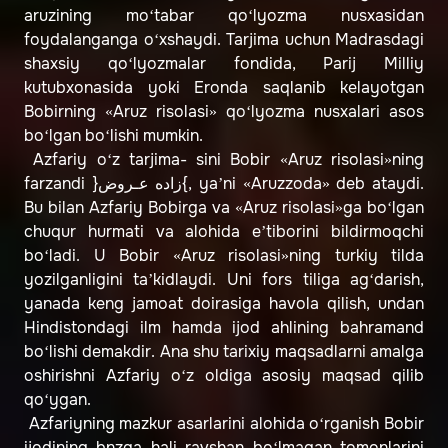
aruzining mo‘tabar qo‘lyozma nusxasidan
foydalanganga o‘xshaydi. Tarjima uchun Madrasdagi
shaxsiy qo‘lyozmalar fondida, Parij Milliy
kutubxonasida yoki Eronda saqlanib kelayotgan
Bobirning «Aruz risolasi» qo‘lyozma nusxalari asos
bo‘lgan bo‘lishi mumkin.
Azfariy o‘z tarjima- sini Bobir «Aruz risolasi»ning
farzandi }زاده عـروض{, ya’ni «Aruzzoda» deb ataydi.
Bu bilan Azfariy Bobirga va «Aruz risolasi»ga bo‘lgan
chuqur hurmati va alohida e’tiborini bildirmoqchi
bo‘ladi. U Bobir «Aruz risolasi»ning turkiy tilda
yozilganligini ta’kidlaydi. Uni fors tiliga ag‘darish,
yanada keng jamoat doirasiga havola qilish, undan
Hindistondagi ilm hamda ijod ahlining bahramand
bo‘lishi demakdir. Ana shu tarixiy maqsadlarni amalga
oshirishni Azfariy o‘z oldiga asosiy maqsad qilib
qo‘ygan.
Azfariyning mazkur asarlarini alohida o‘rganish Bobir
ijodining bnzga hali ravshan bo‘lmagan tomonlarini