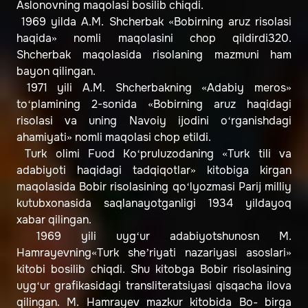
Aslonovning maqolasi bosilib chiqdi.
1969 yilda A.M. Shcherbak «Bobirning aruz risolasi
haqida» nomli maqolasini chop qildirdi320.
Shcherbak maqolasida risolaning mazmuni ham
bayon qilingan.
1971 yili A.M. Shcherbakning «Adabiy meros»
to‘plamining 2-sonida «Bobirning aruz haqidagi
risolasi va uning Navoiy ijodini o‘rganishdagi
ahamiyati» nomli maqolasi chop etildi.
Turk olimi Fuod Ko‘pruluzodaning «Turk tili va
adabiyoti haqidagi tadqiqotlar» kitobiga kirgan
maqolasida Bobir risolasining qo‘lyozmasi Parij milliy
kutubxonasida saqlanayotganligi 1934 yildayoq
xabar qilingan.
1969 yili uyg‘ur adabiyotshunosn M.
Hamrayevning«Turk she’riyati nazariyasi asoslari»
kitobi bosilib chiqdi. Shu kitobga Bobir risolasining
uyg‘ur grafikasidagi transliteratsiyasi qisqacha ilova
qilingan. M. Hamrayev mazkur kitobida Bo- birga