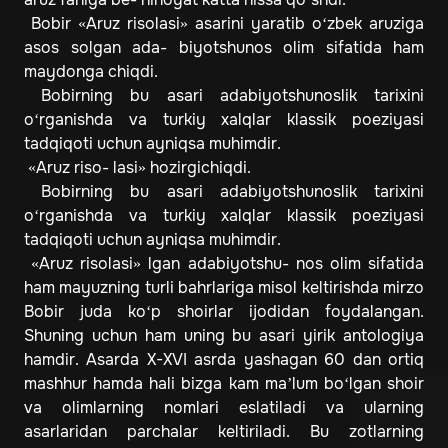
Bobir «Aruz risolasi» asarini yaratib o‘zbek aruziga
asos solgan ada- biyotshunos olim sifatida ham
maydonga chiqdi.
Bobirning bu asari adabiyotshunoslik tarixini
o‘rganishda va turkiy xalqlar klassik poeziyasi
tadqiqoti uchun ayniqsa muhimdir.
«Aruz riso- lasi» hozirgichiqdi.
Bobirning bu asari adabiyotshunoslik tarixini
o‘rganishda va turkiy xalqlar klassik poeziyasi
tadqiqoti uchun ayniqsa muhimdir.
«Aruz risolasi» lgan adabiyotshu- nos olim sifatida
ham mayuzning turli bahrlariga misol keltirishda mirzo
Bobir juda ko‘p shoirlar ijodidan foydalangan.
Shuning uchun ham uning bu asari yirik antologiya
hamdir. Asarda X-XVI asrda yashagan 60 dan ortiq
mashhur hamda hali bizga kam ma’lum bo‘lgan shoir
va olimlarning nomlari eslatiladi va ularning
asarlaridan parchalar keltiriladi. Bu zotlarning