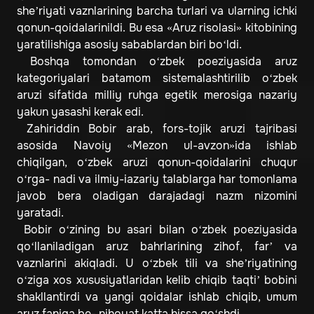
she’riyati vaznlarining barcha turlari va ularning ichki
qonun-qoidalarinildi. Bu esa «Aruz risolasi» kitobining
yaratilishiga asosiy sabablardan biri bo‘ldi.
Boshqa tomondan o‘zbek poeziyasida aruz
kategoriyalari batamom sistemalashtirilib o‘zbek
aruzi sifatida milliy ruhga egetik merosiga nazariy
yakun yasashi kerak edi.
Zahiriddin Bobir arab, fors-tojik aruzi tajribasi
asosida Navoiy «Mezon ul-avzon»ida ishlab
chiqilgan, o‘zbek aruzi qonun-qoidalarini chuqur
o‘rga- nadi va ilmiy-iazariy talablarga har tomonlama
javob bera oladigan darajadagi nazm nizomini
yaratadi.
Bobir o‘zining bu asari bilan o‘zbek poeziyasida
qo‘llaniladigan aruz bahrlarining zihof, far’ va
vaznlarini akiqladi. U o‘zbek tili va she’riyatining
o‘ziga xos xususiyatlaridan kelib chiqib taqti’ bobini
shakllantirdi va yangi qoidalar ishlab chiqib, umum
aruz faniga be- nihoyat katta hissa qo‘shdi.