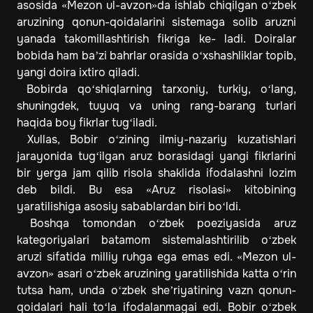
asosida «Mezon ul-avzon»da ishlab chiqilgan o‘zbek
aruzining qonun-qoidalarini sistemaga solib aruzni
yanada takomillashtirish fikriga ke- ladi. Doiralar
bobida ham ba’zi bahrlar orasida o‘xshashliklar topib,
yangi doira ixtiro qiladi.
Bobirda qo‘shiqlarning tarxoniy, turkiy, o‘lang,
shuningdek, tuyuq va uning rang-barang turlari
haqida boy fikrlar tug‘iladi.
Xullas, Bobir o‘zining ilmiy-nazariy kuzatishlari
jarayonida tug‘ilgan aruz borasidagi yangi fikrlarini
bir yerga jam qilib risola shaklida ifodalashni lozim
deb bildi. Bu esa «Aruz risolasi» kitobining
yaratilishiga asosiy sabablardan biri bo‘ldi.
Boshqa tomondan o‘zbek poeziyasida aruz
kategoriyalari batamom sistemalashtirilib o‘zbek
aruzi sifatida milliy ruhga ega emas edi. «Mezon ul-
avzon» asari o‘zbek aruzining yaratilishida katta o‘rin
tutsa ham, unda o‘zbek she’riyatining vazn qonun-
qoidalari hali to‘la ifodalanmagai edi. Bobir o‘zbek