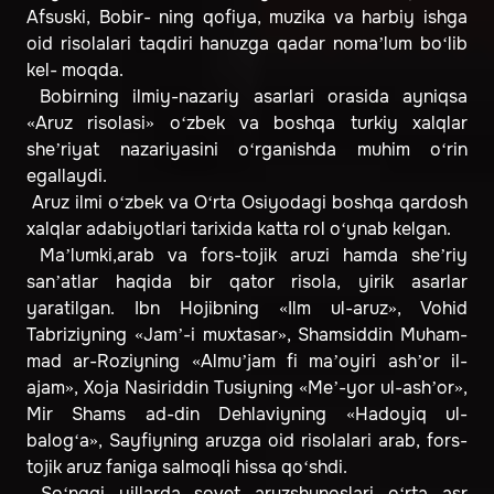
Afsuski, Bobir- ning qofiya, muzika va harbiy ishga
oid risolalari taqdiri hanuzga qadar noma’lum bo‘lib
kel- moqda.
Bobirning ilmiy-nazariy asarlari orasida ayniqsa
«Aruz risolasi» o‘zbek va boshqa turkiy xalqlar
she’riyat nazariyasini o‘rganishda muhim o‘rin
egallaydi.
Aruz ilmi o‘zbek va O‘rta Osiyodagi boshqa qardosh
xalqlar adabiyotlari tarixida katta rol o‘ynab kelgan.
Ma’lumki,arab va fors-tojik aruzi hamda she’riy
san’atlar haqida bir qator risola, yirik asarlar
yaratilgan. Ibn Hojibning «Ilm ul-aruz», Vohid
Tabriziyning «Jam’-i muxtasar», Shamsiddin Muham-
mad ar-Roziyning «Almu’jam fi ma’oyiri ash’or il-
ajam», Xoja Nasiriddin Tusiyning «Me’-yor ul-ash’or»,
Mir Shams ad-din Dehlaviyning «Hadoyiq ul-
balog‘a», Sayfiyning aruzga oid risolalari arab, fors-
tojik aruz faniga salmoqli hissa qo‘shdi.
So‘nggi yillarda sovet aruzshunoslari o‘rta asr