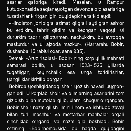
asarlar qatoriga kiradi. Masalan, u Rampur
kutubxonasida saqlanayotgan devonda o‘z asarlariga
tuzatishlar kiritganligini quyidagicha ta’kidlaydi:
«Hindiston jonibig‘a azimat qilg‘ali aytilg‘an ash’or
bu erdikim, tahrir qildim va kechgan vaqoyi’ ul
dururkim taqrir qilibturmen, nechukkim, bu avroqqa
masturdur va ul ajzoda mazkur». (Harrarahu Bobir,
dushanba, 15 rabiul oxar, sana 935).
Demak, «Aruz risolasi» Bobir- ning ko‘p yillik mehnati
samarasi bo‘lib, u asosan 1523-1525 yillarda
tugatilgan, keyinchalik esa unga to‘ldirishlar,
yangiliklar kiritilib borgan.
Bobirda yoshligidanoq she’r yozish havasi uyg‘on-
gan edi. U ko‘plab shoir va olimlarning asarlarini zo‘r
qiziqish bilan mutolaa qilib, ularni chuqur o‘rgangan.
Bobir she’r nazm qilish ilmini ilhom va ishtiyoq zavqi
bilan turli mashhur va mo‘ta’bar manbalar orqali
sinchiklab o‘rgandi va nazm qila boshladi. Bobir
o‘zining «Bobirnoma»sida bu haqda quyidagini