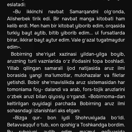
eslatadi:
«Bu ikkinchi navbat Samarqandni olg‘onda,
Alisherbek tirik edi. Bir navbat manga kitobati ham
kelib erdi. Men ham bir kitobat yiborib edim, orqasida
turkiy bayt aytib, bitib yiborib edim... ul fursatlarda
birar, ikkirar bayt aytur edim. Vale g‘azal tugatmaydur
edim».
Bobirning she’riyat xazinasi yildan-yilga boyib,
aruzning turli vaznlarida o‘z ifodasini topa boshladi.
Yillab qilingan samarali ijod natijasida aruz ilmi
borasida yangi ma’lumotlar, mulohazalar va fikrlar
yetishdi. Bobir she’rnavislikda aruz sistemasidan har
tomonlama foy- dalandi va arab, fors-tojik aruzlarini
o‘zbek aruzi bilan qiyosiy o‘rgandi. «Bobirnoma»dan
keltirilgan quyidagi parchada Bobirning aruz ilmi
sohasndagi izlanishlari aks etgan:
«Bizga qur- bon iydi Shohruxiyada bo‘ldi.
Betavvaqquf o‘tub, xon qoshig‘a Toshkandga bordim.
Bu ruboiyni aytib edim, ma’mul qofiyasida