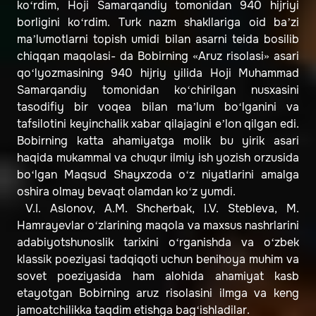
ko‘rdim, Hoji Samarqandiy tomonidan 940 hijriyi
borligini ko‘rdim. Turk nazm shakllariga oid ba’zi
ma’lumotlarni topish umidi bilan asarni teida bosilib
chiqqan maqolasi- da Bobirning «Aruz risolasi» asari
qo‘lyozmasining 940 hijriy yilida Hoji Muhammad
Samarqandiy tomonidan ko‘chirilgan nusxasini
tasodifiy bir voqea bilan ma’lum bo‘lganini va
tafsilotini keyinchalik xabar qilajagini e’lon qilgan edi.
Bobirning katta ahamiyatga molik bu yirik asari
haqida mukammal va chuqur ilmiy ish yozish orzusida
bo‘lgan Maqsud Shayxzoda o‘z niyatlarini amalga
oshira olmay bevaqt olamdan ko‘z yumdi.
V.I. Aslonov, A.M. Shcherbak, I.V. Stebleva, M.
Hamrayevlar o‘zlarining maqola va maxsus nashrlarini
adabiyotshunoslik tarixini o‘rganishda va o‘zbek
klassik poeziyasi tadqiqoti uchun benihoya muhim va
sovet poeziyasida ham alohida ahamiyat kasb
etayotgan Bobirning aruz risolasini ilmga va keng
jamoatchilikka taqdim etishga bag‘ishladilar.