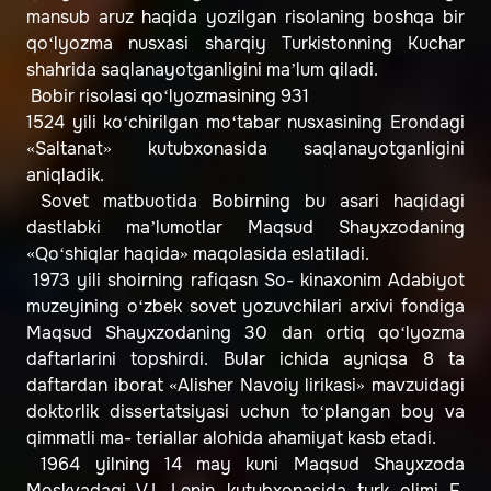
mansub aruz haqida yozilgan risolaning boshqa bir
qo‘lyozma nusxasi sharqiy Turkistonning Kuchar
shahrida saqlanayotganligini ma’lum qiladi.
Bobir risolasi qo‘lyozmasining 931
1524 yili ko‘chirilgan mo‘tabar nusxasining Erondagi
«Saltanat» kutubxonasida saqlanayotganligini
aniqladik.
Sovet matbuotida Bobirning bu asari haqidagi
dastlabki ma’lumotlar Maqsud Shayxzodaning
«Qo‘shiqlar haqida» maqolasida eslatiladi.
1973 yili shoirning rafiqasn So- kinaxonim Adabiyot
muzeyining o‘zbek sovet yozuvchilari arxivi fondiga
Maqsud Shayxzodaning 30 dan ortiq qo‘lyozma
daftarlarini topshirdi. Bular ichida ayniqsa 8 ta
daftardan iborat «Alisher Navoiy lirikasi» mavzuidagi
doktorlik dissertatsiyasi uchun to‘plangan boy va
qimmatli ma- teriallar alohida ahamiyat kasb etadi.
1964 yilning 14 may kuni Maqsud Shayxzoda
Moskvadagi V.I. Lenin kutubxonasida turk olimi F.