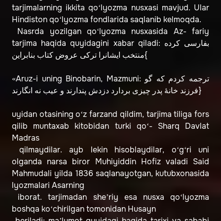
tarjimalarning ikkita qo‘lyozma nusxasi mavjud. Ular
Hindiston qo‘lyozma fondlarida saqlanib kelmoqda.
Nasrda yozilgan qo‘lyozma nusxasida Az- fariy
tarjima haqida quyidagini xabar qiladi: بفارسى كرده
منتخب ايشانرا تركى عروض كتاب بنابراين{
«Aruz-i uning Binobarin, Mazmuni: ترجمه كردم كه گو
فرزند خانۀ پدر چيزى بردارد دزدش پندارند و عيب نه انگارند}
uyidan otasining o‘z farzand qildim, tarjima tiliga fors
qilib muntaxab kitobidan turki qo‘- Sharq Davlat
Madras
qilmaydilar. ayb lekin hisoblaydilar, o‘g‘ri uni
olganda narsa biror Muhiyiddin Hofiz valadi Said
Mahmudali yilda 1836 saqlanayotgan, kutubxonasida
lyozmalari Asarning
iborat. tarjimadan she’riy esa nusxa qo‘lyozma
boshqa ko‘chirilgan tomonidan Husayn
beriladi: ma’lumot quyidagi haqida tarixi va sababi