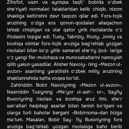
Zihofot, vazn va ayniqsa taqti’ bobida o‘zbek
she’riyati normalari talablaridan kelib chiqib, nizom
shakliga keltirishni davr taqozo qilar edi. Fors-tojik
aruzining o‘ziga xos qonun-qoidalari allaqachon
ishlab chiqilgan va ular qator yirik risolalarda o‘z
ifodasini topgai edi. Tusiy, Tabriziy, Roziy, Jomiy va
boshqa olimlar fors-tojik aruziga bag‘ishlab yozgan
risolalari bilan ko‘p yillik samarali she’riy ijod- lariga
o‘z yangi fikr-mulohaza va munosabatlarini namoyish
qilib yakun yasadilar. Alisher Navoiy- ning «Mezon ul-
avzon» asarining yaratilishi o‘zbek milliy aruzining
shakllannshida katta voqea bo‘ldi.
Zahiriddin Bobir Navoiyning «Mezon ul-avzon»,
Nasiriddin Tusiyning «Me’yor ul-ash’- or», Sayfiy
Buxoriyning risolasi va boshqa aruz ilmi, she’r
san’atlari haqidagi asarlar bilan tanish bo‘lgani va
ularga turli baholar bergani «Bobirnoma»dan bizga
ma’lum. Masalan, Bobir Say- fiy Buxoriyning fors
aruziga bag‘ishlab yozgan risolasiga baho berib