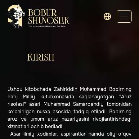
KIRISH
Ushbu kitobchada Zahiriddin Muhammad Bobirning
Parij Milliy kutubxonasida saqlanayotgan “Aruz
risolasi” asari Muhammad Samarqandiy tomonidan
ko‘chirilgan nusxa asosida tadqiq etiladi. Bobirning
aruz va umum aruz nazariyasini rivojlantirishdagi
xizmatlari ochib beriladi.
Asar ilmiy xodimlar, aspirantlar hamda oliy o‘quv