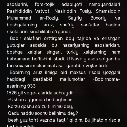
asoslarini, fors-tojik adabiyoti namoyandalari
Rashididdin Vatvot, Nasiriddin Tusiy, Shamsiddin
Muhammad ar-Roziy, Sayfiy Buxoriy va
boshqalarning aruz, she’riy san’atlar haqida
risolalarini sinchiklab o‘rgandi.
Bobir salaflari orttirgan boy tajriba va erishgan
yutuqlar asosida bu nazariyaning asoslaridan,
boshqa xalqlar singari, turkiy xalqlarning ham
bahramand bo‘lishini istadi. U Navoiy asos solgan bu
fan soxasini mukammal asar yaratib rivojlantirdi.
Bobirning aruz ilmiga oid maxsus risola yozgani
haqidagi dastlabki ma’lumotlar «Bobirnoma»
asarining 933
1526 yil voqe- alarida uchraydi:
«Ushbu ayyomda bu baytimni:
Ko‘zu qoshu so‘zu tilinimu dey,
Qadu haddu sochu belinimu dey?
besh yuz to‘rt vaznda taqti’ qildim. Bu jihatdin risola
tartib berildi».