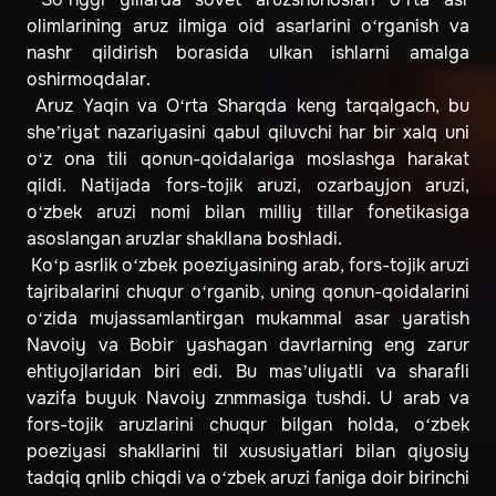
olimlarining aruz ilmiga oid asarlarini o‘rganish va
nashr qildirish borasida ulkan ishlarni amalga
oshirmoqdalar.
Aruz Yaqin va O‘rta Sharqda keng tarqalgach, bu
she’riyat nazariyasini qabul qiluvchi har bir xalq uni
o‘z ona tili qonun-qoidalariga moslashga harakat
qildi. Natijada fors-tojik aruzi, ozarbayjon aruzi,
o‘zbek aruzi nomi bilan milliy tillar fonetikasiga
asoslangan aruzlar shakllana boshladi.
Ko‘p asrlik o‘zbek poeziyasining arab, fors-tojik aruzi
tajribalarini chuqur o‘rganib, uning qonun-qoidalarini
o‘zida mujassamlantirgan mukammal asar yaratish
Navoiy va Bobir yashagan davrlarning eng zarur
ehtiyojlaridan biri edi. Bu mas’uliyatli va sharafli
vazifa buyuk Navoiy znmmasiga tushdi. U arab va
fors-tojik aruzlarini chuqur bilgan holda, o‘zbek
poeziyasi shakllarini til xususiyatlari bilan qiyosiy
tadqiq qnlib chiqdi va o‘zbek aruzi faniga doir birinchi