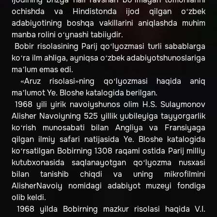
ochishda va Hindistonda ijod qilgan o‘zbek
adabiyotining boshqa vakillarini aniqlashda muhim
manba rolini o‘ynashi tabiiydir.
Bobir risolasining Parij qo‘lyozmasi turli sabablarga
ko‘ra ilm ahliga, ayniqsa o‘zbek adabiyotshunoslariga
ma’lum emas edi.
«Aruz risolasi»ning qo‘lyozmasi haqida aniq
ma’lumot Ye. Bloshe katalogida berilgan.
1968 yili yirik navoiyshunos olim H.S. Sulaymonov
Alisher Navoiyning 525 yillik yubileyiga tayyorgarlik
ko‘rish munosabati bilan Angliya va Fransiyaga
qilgan ilmiy safari natijasida Ye. Bloshe katalogida
ko‘rsatilgan Bobirning 1308 raqami ostida Parij milliy
kutubxonasida saqlanayotgan qo‘lyozma nusxasi
bilan tanishib chiqdi va uning mikrofilmini
AlisherNavoiy nomidagi adabiyot muzeyi fondiga
olib keldi.
1968 yilda Bobirning mazkur risolasi haqida V.I.