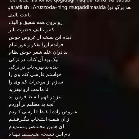
yaratilish «Aruzzoda»ning muqaddimasida {بعد برگو تو
باعث تاليف
رو بروی همه شفيق و اليف
که ز تاليف حضرت بابر
ديدم اين نسخه از عروض جوس
خواندم اورا بفکر و غور تمام
بد دران علم شعر خوش نظام
ليک بود آن کتاب در ترکی
بنده بد بهره ياب در ترکی
خواستم فارسی کنم وی را
سازم از موجزات کم وی را
تا مالمت ازو نيفزايد
نيز در فهم لـفـظ فرس آيد
آنجه بد مطلبم بر آوردم
عـروض زاده لـفـظ فا رسی کـردم
ز آن هـمـه انـتـخاب بـگـرفـتـم
ای همين مخـتـصر پـسنديدم
نام ايـن نـسخه ضـعـيـف نـهـا د