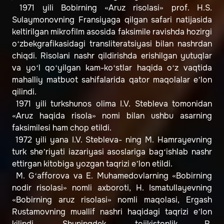
1971 yili Bobirning «Aruz risolasi» prof. H.S.
Sulaymonovning Fransiyaga qilgan safari natijasida
keltirilgan mikrofilm asosida faksimile ravishda hozirgi
o‘zbekgrafikasidagi transliteratsiyasi bilan nashrdan
chiqdi. Risolani nashr qildirishda erishilgan yutuqlar
va yo‘l qo‘yilgan kam-ko‘stlar haqida o‘z vaqtida
mahalliy matbuot sahifalarida qator maqolalar e’lon
qilindi.
1971 yili turkshunos olima I.V. Stebleva tomonidan
«Aruz haqida risola» nomi bilan ushbu asarning
faksimilesi ham chop etildi.
1972 yili yana I.V. Stebleva- ning M. Hamrayevning
turk she’riyati iazariyasi asoslariga bag‘ishlab nashr
ettirgan kitobiga yozgan taqrizi e’lon etildi.
M. G‘afforova va E. Muhamedovlarning «Bobirning
nodir risolasi» nomli axboroti, H. Ismatullayevning
«Bobirning aruz risolasi» nomli maqolasi, Ergash
Rustamovning muallif nashri haqidagi taqrizi e’lon
kilindi. Shuningdek, tojikistonlik R.