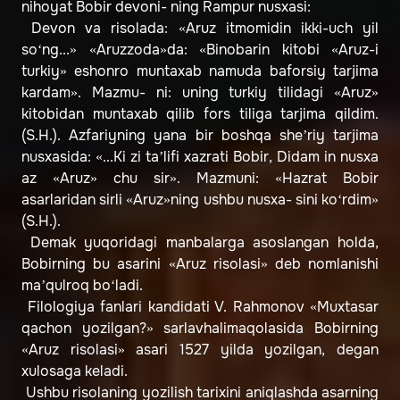
nihoyat Bobir devoni- ning Rampur nusxasi:
Devon va risolada: «Aruz itmomidin ikki-uch yil
so‘ng...» «Aruzzoda»da: «Binobarin kitobi «Aruz-i
turkiy» eshonro muntaxab namuda baforsiy tarjima
kardam». Mazmu- ni: uning turkiy tilidagi «Aruz»
kitobidan muntaxab qilib fors tiliga tarjima qildim.
(S.H.). Azfariyning yana bir boshqa she’riy tarjima
nusxasida: «...Ki zi ta’lifi xazrati Bobir, Didam in nusxa
az «Aruz» chu sir». Mazmuni: «Hazrat Bobir
asarlaridan sirli «Aruz»ning ushbu nusxa- sini ko‘rdim»
(S.H.).
Demak yuqoridagi manbalarga asoslangan holda,
Bobirning bu asarini «Aruz risolasi» deb nomlanishi
ma’qulroq bo‘ladi.
Filologiya fanlari kandidati V. Rahmonov «Muxtasar
qachon yozilgan?» sarlavhalimaqolasida Bobirning
«Aruz risolasi» asari 1527 yilda yozilgan, degan
xulosaga keladi.
Ushbu risolaning yozilish tarixini aniqlashda asarning