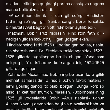
o‘zidan keltirilgan quyidagi parcha asosiy va yagona
manba bulib xizmat qiladi.
«Aruz itmomidin ik- ki-uch yil so‘ng, Hindiston
fathining so‘ngg‘i yili, Sanbal sarig‘a borur fursatda,
bir mutatavval bayt o‘n olti rukn bilan aytilib edi».
Mazmuni: Bobir aruz risolasini Hindiston fath qili-
nadigan yildan ikki-uch yil ilgari yozgan ekan.
Hindistonning fathi 1526 yil bo‘ladigan bo‘lsa, risola.
rus sharqshunosi I.V. Stebleva ta’kidlaganidek, 1523-
1525 yillarda tugallangan bo‘lib chiqadi. Yana ham
aniqrog‘i, Yo. Is’hoqov ko‘rsatganidek, 1524-1525
yillarda yozilgan.
Zahiriddin Muxammad Bobirning bu asari ko‘p yillik
mehnat samarasidir. U risola uchun faktik material-
larni yoshligidanoq to‘plab borgan. Bunga ko‘plab
misollar keltirish mumkin. Masalan, «Bobirnoma»ning
1525 yil voqealarida Bobir «Aruz risolasi» uchun
Alisher Navoiy devonidan bayt va g‘azallarni bahr va
vaznlar tartibi bilan tanlashni tugatganini eslatadi: