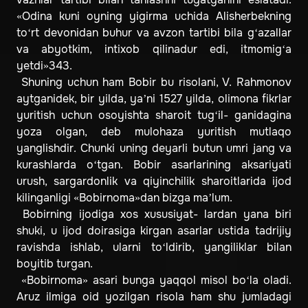
«Odina kuni oyning yigirma uchida Alisherbekning
to‘rt devonidan buhur va avzon tartibi bila g‘azallar
va abyotkim, intixob qilinadur edi, itmomig‘a
yetdi»343.
Shuning uchun ham Bobir bu risolani, V. Rahmonov
aytganidek, bir yilda, ya’ni 1527 yilda, olimona fikrlar
yuritish uchun osoyishta sharoit tug‘il- ganidagina
yoza olgan, deb mulohaza yuritish mutlaqo
yanglishdir. Chunki uning deyarli butun umri jang va
kurashlarda o‘tgan. Bobir asarlarining aksariyati
urush, sargardonlik va qiyinchilik sharoitlarida ijod
kilinganligi «Bobirnoma»dan bizga ma’lum.
Bobirning ijodiga xos xususiyat- lardan yana biri
shuki, u ijod doirasiga kirgan asarlar ustida tadrijiy
ravishda ishlab, ularni to‘ldirib, yangiliklar bilan
boyitib turgan.
«Bobirnoma» asari bunga yaqqol misol bo‘la oladi.
Aruz ilmiga oid yozilgan risola ham shu jumladagi