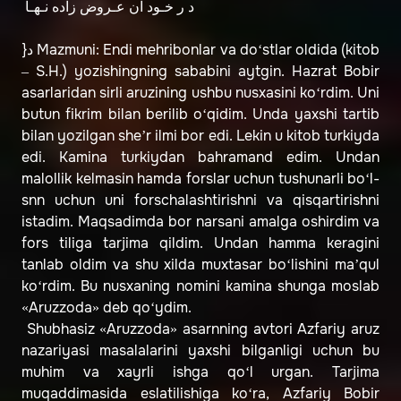
د ر خـود آن عـروض زاده نـهـا
}د Mazmuni: Endi mehribonlar va do‘stlar oldida (kitob
– S.H.) yozishingning sababini aytgin. Hazrat Bobir
asarlaridan sirli aruzining ushbu nusxasini ko‘rdim. Uni
butun fikrim bilan berilib o‘qidim. Unda yaxshi tartib
bilan yozilgan she’r ilmi bor edi. Lekin u kitob turkiyda
edi. Kamina turkiydan bahramand edim. Undan
malollik kelmasin hamda forslar uchun tushunarli bo‘l-
snn uchun uni forschalashtirishni va qisqartirishni
istadim. Maqsadimda bor narsani amalga oshirdim va
fors tiliga tarjima qildim. Undan hamma keragini
tanlab oldim va shu xilda muxtasar bo‘lishini ma’qul
ko‘rdim. Bu nusxaning nomini kamina shunga moslab
«Aruzzoda» deb qo‘ydim.
Shubhasiz «Aruzzoda» asarnning avtori Azfariy aruz
nazariyasi masalalarini yaxshi bilganligi uchun bu
muhim va xayrli ishga qo‘l urgan. Tarjima
muqaddimasida eslatilishiga ko‘ra, Azfariy Bobir