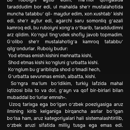
taraddudim bor edi, ul mahalda she’r mustalahotida
muncha tatabbu’ qil- maydur edim, xon xushtab’ kishi
edi, she’r aytur edi, agarchi saru somonliq g‘azali
kamroq edi, bu ruboiyni xong‘a o‘tkarib, taraddudimni
arz qildim. Ko‘ngul ting‘udek shofiy javob topmadim.
G‘olibo she’r mustalahotig‘a kamroq tatabbu’
qilg‘ondurlar. Ruboiy budur:
Yod etmas emish kishini mehnatta kishi,
Shod etmas kishi ko‘ngluni g‘urbatta kishi.
Ko‘nglum bu g‘aribliqta shod o‘lmadi hech,
G‘urbatta sevunmas emish, albatta, kishi.
So‘ngra ma’lum bo‘ldikim, turkiy lafzida mahal
iqtizosi bila to va dol, g‘ayn va qof bir-birlari bilan
mubaddal bo‘lurlar emnsh».
Uzoq tarixga ega bo‘lgan o‘zbek poeziyasiga aruz
ilmining kirib kelganiga birqancha asrlar bo‘lgan
bo‘lsa ham, aruz kategoriyalari hali sistemalashtirilib,
o‘zbek aruzi sifatida milliy tusga ega emas edi.