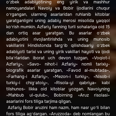
o‘zbek adabiyotining eng yirik va mashhur
namoyandalari Navoiy va Bobir ijodlarini chuqur
o‘rgangan, ularning asarlaridan ruhlanib kitoblar
yaratganligini uning adabiy merosi misolida yaqqol
ko‘rish mumkin. Azfariy fanning turli sohalariga oid 15
dan ortiq asar yaratgan. Bu asarlar o‘zbek
adabiyotini rivojlantirishda va uning munosib
vakillarini Hindistonda targ‘ib qilishdaariy o‘zbek
adabiyoti tarixi va uning yirik vakillari hayoti va ijodi
bila’rlaridan iborat uch devon tuzgan, «Voqiot-i
Azfariy», «Savo- nihot-i Azfariy» nomli tarixiy-
biografik asarlar yaratgan, «Favod al-mubtada»,
«Farhang-i Azfariy», «Mezon-i turkiy», «Nisob-i
turkiy-i chig‘atoiy», «Risola-yi qabriya» kabi
tilshunos- likka oid kitoblar yozgan. Navoiyning
«Mahbub ul-qulub», Bobirning «Aruz risolasi»
asarlarini fors tiliga tarjima qilgan.
Azfariy Bobir aruzini ham nazm, ham nasr yo‘li bilan
fors tiliga ag‘dargan. «Aruzzoda» deb nomlangan bu