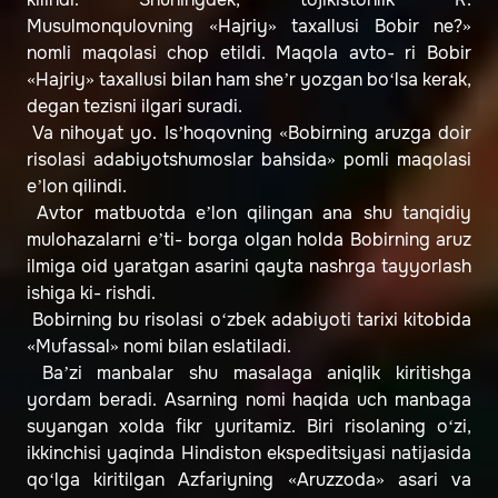
Musulmonqulovning «Hajriy» taxallusi Bobir ne?»
nomli maqolasi chop etildi. Maqola avto- ri Bobir
«Hajriy» taxallusi bilan ham she’r yozgan bo‘lsa kerak,
degan tezisni ilgari suradi.
Va nihoyat yo. Is’hoqovning «Bobirning aruzga doir
risolasi adabiyotshumoslar bahsida» pomli maqolasi
e’lon qilindi.
Avtor matbuotda e’lon qilingan ana shu tanqidiy
mulohazalarni e’ti- borga olgan holda Bobirning aruz
ilmiga oid yaratgan asarini qayta nashrga tayyorlash
ishiga ki- rishdi.
Bobirning bu risolasi o‘zbek adabiyoti tarixi kitobida
«Mufassal» nomi bilan eslatiladi.
Ba’zi manbalar shu masalaga aniqlik kiritishga
yordam beradi. Asarning nomi haqida uch manbaga
suyangan xolda fikr yuritamiz. Biri risolaning o‘zi,
ikkinchisi yaqinda Hindiston ekspeditsiyasi natijasida
qo‘lga kiritilgan Azfariyning «Aruzzoda» asari va