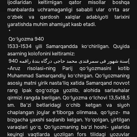
ijodlaridan keltirnlgan qator misollar boshqa
manbalarda uchramaganligi sababli ular o‘rta asr
o‘zbek va qardosh xalqlar adabiyoti tarixini
yaratishda muhim ahamiyat kasb etadi.
*
Qo‘lyozma 940
1533-1534 yili Samarqandda ko‘chirilgan. Quyida
asarning kolofonini keltiramiz:
940 سنة شهور فى سمرقندى محمد حاجى درگاه بندۀ راقمه{
«Aruz risolasi»ning Parij qo‘lyozmasini kotib
Muhammad Samarqandiy ko‘chirgan. Qo‘lyozmaning
asosiy matni yirik nasta’liq xatida Samarqand novvot
rang ipak qog‘oziga yozilib, alohida sarlavhalar
qirmizi rangda berilgan. Qo‘lyozma o‘lchovi 13,5x18,5
sm. Ba’zi betlaridagi o‘chib ketgan va siyoh
chaplangan joylar e’tiborga olinmasa, qo‘lyoz- ma
bizgacha yaxshi saqlanib kelgan. Yo‘qolgan, yirtilgan
varaqlari yo‘q. Qo‘lyozmaning ba’zi hoshi- yalarida
keyingi vaqtlarda yozilgan fors tilidagi yozuvlar