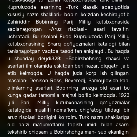
Kupruluzoda asarining «Turk klassik adabiyotida
xususiy nazm shakllari» bobini ko‘zdan kechirayotib
Zahiriddin Bobirning Parij Milliy kutubxonasida
saqlanayotgan «Aruz risolasi» asari tavsifini
uchratadi. Bu risolani Fuod Kupruluzoda Parij Milliy
kutubxonasining Sharq qo‘lyozmalari katalogi bilan
tanishayotgan vaqtda tasodifan aniqlaydi. Bu haqda
u shunday deydi328: «Bobirshohning shaxsi va
asarlari ilm olamida eskitdan beri nazar, diqqatni jalb
etib kelmoqda. U haqda juda ko‘p ish qilingan,
masalan: Denison Ross, Beveredj, Samoylovich kabi
olimlarning asarlari. Bobirning aruzga oid asari bu
kunga qadar tamomila majhul bo‘lib kelmoqda. 1923
yili Parij Milliy kutubxonasining qo‘lyozmalar
katalogida muallifi noma’lum, chig‘atoy tilidagi bir
aruz risolasi borligini ko‘rdim. Turk nazm shakllariga
oid ba’zi ma’lumotlarni topish umidi bilan asarni
tekshirib chiqsam u Bobirshohga man- sub ekanligini