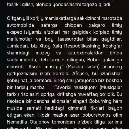
tashkil qilish, alohida yondashishni taqozo qiladi.
O‘tgan yili xorijiy mamlakatlarga sakkizinchi marotaba
avtomobilda safarga chiqqan xalqaro ilmiy
ekspeditsiyamiz a’zolari har galgidek ko‘plab ilmiy
ma’lumotlar va boy taassurotlar bilan qaytdilar.
Jumladan, biz Xitoy Xalq Respublikasining Koshg‘ar
shahridagi muzey va kutubxonalardan birida
saqlanmoqda, deb taxmin qilingan, Bobur qalamiga
mansub “Asrori musiqiy” (Musiqa sirlari) asarining
qo‘lyozmasini izlab ko‘rdik. Afsuski, bu izlanishlar
ijobiy natija bermadi. Biroq shu jarayonda biz boshqa
bir tarixiy manba — ‘Tavorixi musiqiyon” (Musiqalar
tarixi) risolasini qo‘lga kiritishga muvaffaq bo‘ldik. Bu
risolada bir qancha allomalar singari Boburning ham
musiqa san’ati hadidagi qimmatli fikrlari bayon
etilgan ekan. Hozir mazkur asar boburshunos olim
Nematilla Otajonov tomonidan o‘zbek tiliga tarjima
qilinmoqda. Biz uni yaqin kelgusida chop etish