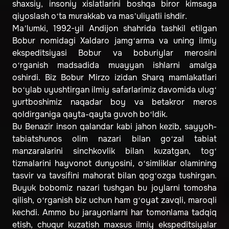
shaxsiy, insoniy xislatlarini boshqa biror kimsaga
qiyoslash o‘ta murakkab va mas’uliyatli ishdir.
Ma’lumki, 1992-yil Andijon shahrida tashkil etilgan
Bobur nomidagi Xaldaro jamg‘arma va uning ilmiy
ekspeditsiyasi Bobur va boburiylar merosini
o‘rganish madsadida muayyan ishlarni amalga
oshirdi. Biz Bobur Mirzo izidan Sharq mamlakatlari
bo‘ylab uyushtirgan ilmiy safarlarimiz davomida ulug‘
yurtboshimiz naqadar boy va betakror meros
qoldirganiga qayta-qayta guvoh bo‘ldik.
Bu Benazir inson qalandar kabi jahon kezib, sayyoh-
tabiatshunos olim nazari bilan go‘zal tabiat
manzaralarini sinchkovlik bilan kuzatgan, tog‘
tizmalarini hayvonot dunyosini, o‘simliklar olamining
tasvir va tavsifini mahorat bilan qog‘ozga tushirgan.
Buyuk bobomiz nazari tushgan bu joylarni tomosha
qilish, o‘rganish biz uchun ham g‘oyat zavqli, maroqli
kechdi. Ammo bu jarayonlarni har tomonlama tadqiq
etish, chuqur kuzatish maxsus ilmiy ekspeditsiyalar