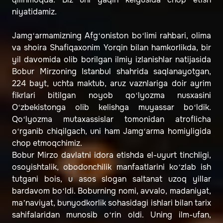
niyatidamiz.
Jamg‘armamizning Afg‘oniston bo‘limi rahbari, olima
va shoira Shafiqaxonim Yorqin bilan hamkorlikda, bir
yil davomida olib borilgan ilmiy izlanishlar natijasida
Bobur Mirzoning Istanbul shahrida saqlanayotgan,
224 bayt, uchta maktub, aruz vaznlariga doir ayrim
fikrlari bitilgan noyob qo‘lyozma nusxasini
O‘zbekistonga olib kelishga muyassar bo‘ldik.
Qo‘lyozma mutaxassislar tomonidan atroflicha
o‘rganib chiqilgach, uni ham Jamg‘arma homiyligida
chop etmoqchimiz.
Bobur Mirzo davlatni idora etishda el-uyurt tinchligi,
osoyishtalik, obodonchilik manfaatlarini ko‘zlab ish
tutgani bois, u asos slogan saltanat uzoq yillar
bardavom bo‘ldi. Boburning nomi, avvalo, madaniyat,
ma’naviyat, bunyodkorlik sohasidagi ishlari bilan tarix
sahifalaridan munosib o‘rin oldi. Uning ilm-ufan,