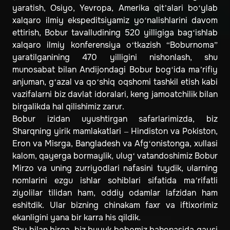
yaratish, Osiyo, Yevropa, Amerika qit’alari bo‘ylab
xalqaro ilmiy ekspeditsiyamiz yo‘nalishlarini davom
ettirish, Bobur tavalludining 520 yilligiga bag‘ishlab
xalqaro ilmiy konferensiya o‘tkazish “Boburnoma”
yaratilganining 470 yilligini nishonlash, shu
munosabat bilan Andijondagi Bobur bog‘ida ma’rifiy
anjuman, g‘azal va qo‘shiq oqshomi tashkil etish kabi
vazifalarni biz davlat idoralari, keng jamoatchilik bilan
birgalikda hal qilishimiz zarur.
Bobur izidan uyushtirgan safarlarimizda, biz
Sharqning yirik mamlakatlari – Hindiston va Pokiston,
Eron va Misrga, Bangladesh va Afg‘onistonga, xullasi
kalom, qayerga bormaylik, ulug‘ vatandoshimiz Bobur
Mirzo va uning zurriyodlari nafasini tuydik, ularning
nomlarini ezgu ishlar sohiblari sifatida ma’rifatli
ziyolilar tilidan ham, oddiy odamlar lafzidan ham
eshitdik. Ular bizning chinakam faxr va iftixorimiz
ekanligini yana bir karra his qildik.
Shu bilan birga, biz buyuk bobomiz bahonasida qaysi