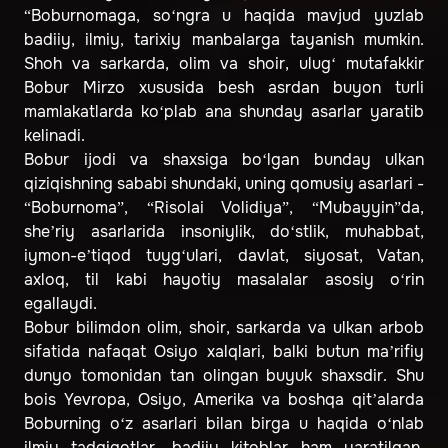
“Boburnomaga, so‘ngra u haqida mavjud yuzlab
badiiy, ilmiy, tarixiy manbalarga tayanish mumkin.
Shoh va sarkarda, olim va shoir, ulug‘ mutafakkir
Bobur Mirzo xususida besh asrdan buyon turli
mamlakatlarda ko‘plab ana shunday asarlar yaratib
kelinadi.
Bobur ijodi va shaxsiga bo‘lgan bunday ulkan
qiziqishning sababi shundaki, uning qomusiy asarlari -
“Boburnoma”, “Risolai Volidiya”, “Mubayyin”da,
she’riy asarlarida insoniylik, do‘stlik, muhabbat,
iymon-e’tiqod tuyg‘ulari, davlat, siyosat, Vatan,
axloq, til kabi hayotiy masalalar asosiy o‘rin
egallaydi.
Bobur bilimdon olim, shoir, sarkarda va ulkan arbob
sifatida nafaqat Osiyo xalqlari, balki butun ma’rifiy
dunyo tomonidan tan olingan buyuk shaxsdir. Shu
bois Yevropa, Osiyo, Amerika va boshqa qit’alarda
Boburning o‘z asarlari bilan birga u haqida o‘nlab
ilmiy tadqiqotlar, badiiy kitoblar ham yaratilgan.