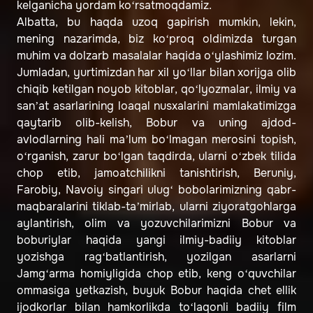
kelganicha yordam ko‘rsatmoqdamiz.
Albatta, bu haqda uzoq gapirish mumkin, lekin,
mening nazarimda, biz ko‘proq oldimizda turgan
muhim va dolzarb masalalar haqida o‘ylashimiz lozim.
Jumladan, yurtimizdan har xil yo‘llar bilan xorijga olib
chiqib ketilgan noyob kitoblar, qo‘lyozmalar, ilmiy va
san’at asarlarining loaqal nusxalarini mamlakatimizga
qaytarib olib-kelish, Bobur va uning ajdod-
avlodlarning hali ma’lum bo‘lmagan merosini topish,
o‘rganish, zarur bo‘lgan taqdirda, ularni o‘zbek tilida
chop etib, jamoatchilikni tanishtirish, Beruniy,
Farobiy, Navoiy singari ulug‘ bobolarimizning qabr-
maqbaralarini tiklab-ta’mirlab, ularni ziyoratgohlarga
aylantirish, olim va yozuvchilarimizni Bobur va
boburiylar haqida yangi ilmiy-badiiy kitoblar
yozishga rag‘batlantirish, yozilgan asarlarni
Jamg‘arma homiyligida chop etib, keng o‘quvchilar
ommasiga yetkazish, buyuk Bobur haqida chet ellik
ijodkorlar bilan hamkorlikda to‘laqonli badiiy film