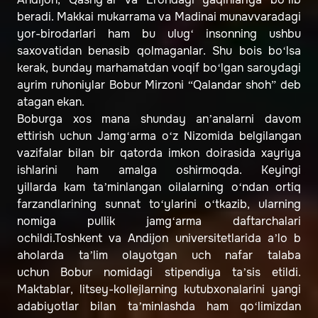
beradi. Makkai mukarrama va Madinai munavvaradagi
yor-birodarlari ham bu ulug‘ insonning ushbu
saxovatidan benasib qolmaganlar. Shu bois bo‘lsa
kerak, bunday marhamatdan voqif bo‘lgan saroydagi
ayrim ruhoniylar Bobur Mirzoni “Qalandar shoh” deb
atagan ekan.
Boburga xos mana shunday an’analarni davom
ettirish uchun Jamg‘arma o‘z Nizomida belgilangan
vazifalar bilan bir qatorda imkon doirasida xayriya
ishlarini ham amalga oshirmoqda. Keyingi
yillarda kam ta’minlangan oilalarning o‘ndan ortiq
farzandlarining sunnat to‘ylarini o‘tkazib, ularning
nomiga pullik jamg‘arma daftarchalari
ochildi.Toshkent va Andijon universitetlarida a’lo b
aholarda ta’lim olayotgan uch nafar talaba
uchun Bobur nomidagi stipendiya ta’sis etildi.
Maktablar, litsey-kollejlarning kutubxonalarini yangi
adabiyotlar bilan ta’minlashda ham qo‘limizdan