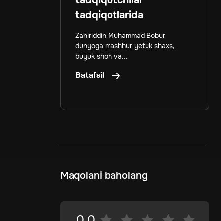
tadqiqotchilar
tadqiqotlarida
Zahiriddin Muhammad Bobur
dunyoga mashhur yetuk shaxs,
buyuk shoh va...
Batafsil
Maqolani baholang
0.0