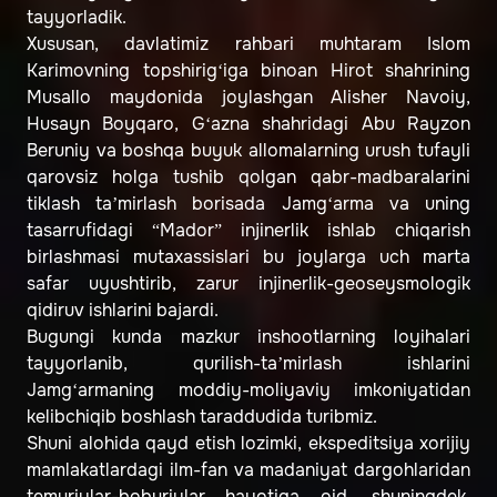
tayyorladik.
Xususan, davlatimiz rahbari muhtaram Islom
Karimovning topshirig‘iga binoan Hirot shahrining
Musallo maydonida joylashgan Alisher Navoiy,
Husayn Boyqaro, G‘azna shahridagi Abu Rayzon
Beruniy va boshqa buyuk allomalarning urush tufayli
qarovsiz holga tushib qolgan qabr-madbaralarini
tiklash ta’mirlash borisada Jamg‘arma va uning
tasarrufidagi “Mador” injinerlik ishlab chiqarish
birlashmasi mutaxassislari bu joylarga uch marta
safar uyushtirib, zarur injinerlik-geoseysmologik
qidiruv ishlarini bajardi.
Bugungi kunda mazkur inshootlarning loyihalari
tayyorlanib, qurilish-ta’mirlash ishlarini
Jamg‘armaning moddiy-moliyaviy imkoniyatidan
kelibchiqib boshlash taraddudida turibmiz.
Shuni alohida qayd etish lozimki, ekspeditsiya xorijiy
mamlakatlardagi ilm-fan va madaniyat dargohlaridan
temuriylar-boburiylar hayotiga oid, shuningdek,