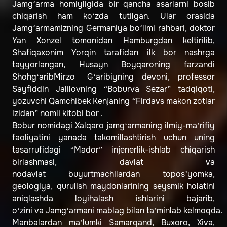
Jamg‘arma homiyligida bir qancha asarlarni bosib
chiqarish ham ko‘zda tutilgan. Ular orasida
Jamg‘armamizning Germaniya bo‘limi rahbari, doktor
Yan Xonzel tomonidan Hamburgdan keltirilib,
Shafiqaxonim Yorqin tarafidan ilk bor nashrga
tayyorlangan, Husayn Boyqaroning farzandi
Shohg‘aribMirzo –G‘aribiyning devoni, professor
Sayfiddin Jalilovning “Boburva Sezar” tadqiqoti,
yozuvchi Qamchibek Kenjaning “Firdavs makon zotlar
izidan” nomli kitobi bor .
Bobur nomidagi Xalqaro jamg‘armaning ilmiy-ma’rifiy
faoliyatini yanada takomillashtirish uchun uning
tasarrufidagi “Mador” injenerlik-ishlab chiqarish
birlashmasi, davlat va
nodavlat buyurtmachilardan topos’yomka,
geologiya, qurulish maydonlarining seysmik holatini
aniqlashda loyihalash ishlarini bajarib,
o‘zini va Jamg‘armani mablag bilan ta’minlab kelmoqda.
Manbalardan ma’lumki Samarqand, Buxoro, Xiva,