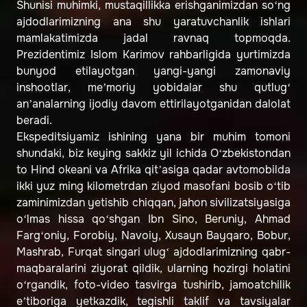
Shunisi muhimki, mustaqillikka erishganimizdan so‘ng
ajdodlarimizning ana shu yaratuvchanlik ishlari
mamlakatimizda jadal ravnaq topmoqda.
Prezidentimiz Islom Karimov rahbarligida yurtimizda
bunyod etilayotgan yangi-yangi zamonaviy
inshootlar, me’moriy yobidalar shu qutlug‘
an’analarning ijodiy davom ettirilayotganidan dalolat
beradi.
Ekspeditsiyamiz ishining yana bir muhim tomoni
shundaki, biz keying sakkiz yil ichida O‘zbekistondan
to Hind okeani va Afrika qit’asiga qadar avtomobilda
ikki yuz ming kilometrdan ziyod masofani bosib o‘tib
zaminimizdan yetishib chiqqan, jahon sivilizatsiyasiga
o‘lmas hissa qo‘shgan Ibn Sino, Beruniy, Ahmad
Farg‘oniy, Forobiy, Navoiy, Xusayn Bayqaro, Bobur,
Mashrab, Furqat singari ulug‘ ajdodlarimizning qabr-
maqbaralarini ziyorat qildik, ularning hozirgi holatini
o‘rgandik, foto-video tasvirga tushirib, jamoatchilik
e’tiboriga yetkazdik, tegishli taklif va tavsiyalar