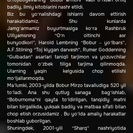
badiiy, ilmiy kitoblarini nashr etildi.
Biz bu yo‘nalishdagi ishlarni davom ettirish
harakatidamiz. Shu kunlarda
Jamg‘armamiz buyurtmasiga ko‘ra Rashbruk
Uillyamsning “O‘n oltinchi asr
bunyodkori”, Harold Lembning “Bobur – yo‘lbars”,
A.F.Stilning “Toj kiygan darvesh”, Rumer Goddenning
“Gulbadan” asarlari taniqli tarjimon va yozuvchilar
tomonidan o‘zbek tiliga tarjima qilinmoqda.
Ularning yaqin kelgusida chop etilishi
mo‘ljallanmoqda.
Ma’lumki, 2003-yilda Bobur Mirzo tavalludiga 520 yil
to‘ladi. Ana shu qutlug sanaga bag‘ishlab,
“Boburnoma”ni qayta to‘ldirilgan, tanqidiy matni
bilan birgalikda, yuksak badiiy va matbaa sifati bilan
chop etish orzusidamiz . Bu yo‘lda amaliy harakatlar
boshlab yuborilgan.
Shuningdek, 2001-yili “Sharq” nashriyotida