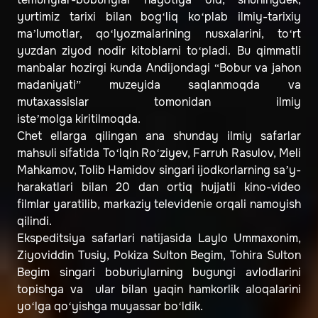
yurtimiz tarixi bilan bog‘liq ko‘plab ilmiy-tarixiy
ma’lumotlar, qo‘lyozmalarining nusxalarini, to‘rt
yuzdan ziyod nodir kitoblarni to‘pladi. Bu qimmatli
manbalar hozirgi kunda Andijondagi “Bobur va jahon
madaniyati” muzeyida saqlanmoqda va
mutaxassislar tomonidan ilmiy
iste’molga kiritilmoqda.
Chet ellarga qilingan ana shunday ilmiy safarlar
mahsuli sifatida To‘lqin Ro‘ziyev, Farruh Rasulov, Meli
Mahkamov, Tolib Hamidov singari ijodkorlarning sa’y-
harakatlari bilan 20 dan ortiq hujjatli kino-video
filmlar yaratilib, markaziy televidenie orqali namoyish
qilindi.
Ekspeditsiya safarlari natijasida Laylo Ummaxonim,
Ziyoviddin Tusiy, Pokiza Sulton Begim, Tohira Sulton
Begim singari boburiylarning bugungi avlodlarini
topishga va ular bilan yaqin hamkorlik aloqalarini
yo‘lga qo‘yishga muyassar bo‘ldik.