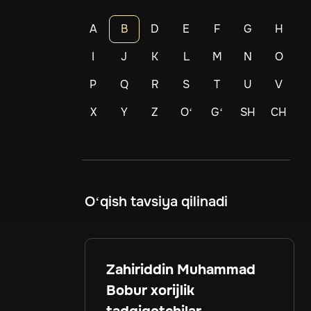
A
B
D
E
F
G
H
I
J
K
L
M
N
O
P
Q
R
S
T
U
V
X
Y
Z
Oʻ
Gʻ
SH
CH
O‘qish tavsiya qilinadi
Zahiriddin Muhammad
Bobur xorijlik