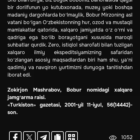
bir dorilfunun yo kutubxonada, muzey yoki boshqa
madaniy dargohlarda bo‘lmaylik, Bobur Mirzoning asl
vatani bo‘lgan O‘zbekistonning hur, ozod va mustaqil
mamlakatlar qatorida, xalqaro jamiyatda o‘z o‘rni va
qadriga ega bo‘lib borayotgani xususida maroqli
suhbatlar qurdik. Zero, istiqlol sharofati bilan tuzilgan
xalqaro ilmiy ekspeditsiyamizning safaridan
ko‘zlangan asosiy maqsadlardan biri ham shu, ya’ni
qadimiy va navqiron yurtimizni dunyoga tanitishdan
iborat edi.
Zokirjon Mashrabov, Bobur nomidagi xalqaro
jamg‘arma raisi.
«Turkiston» gazetasi, 2001-yil 11-iyul, 56(14442)-
son.
1052