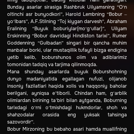
Bunday asarlar sirasiga Rashbruk Uilyamsning “O‘n
oltinchi asr bunyodkori”, Harold Lembning “Bobur –
yo‘lbars”, A.F.Stilning “Toj kiygan darvesh”, Abraham
Eralining “Buyuk boburiylar(mo‘g‘ullar)”, Uilyam
Erskinning “Bobur davridagi Hindiston tarixi”, Rumer
Goddenning “Gulbadan” singari bir qancha muhim
manbalar borki, ular mustaqillik tufayli bizga endigina
yetib kelib, boburshunos olim va adiblarimiz
tomonidan tadqiq va tarjima qilinmoqda.
Mana shunday asarlarda buyuk Boburshohning
dunyo madaniyatida egallagan nufuzi, olijanob
insoniy fazilatlari haqida xolis va haqqoniy baholar
berilgani, ayniqsa e’tiborli. Chindan ham, g‘arblik
olimlardan birining ta’biri bilan aytganda, Boburning
tarixdagi o‘rni o‘tmishdagi hukmdorlar, shoh va
shahzodalar orasida eng yuksak tahsinga
sazovordir”.
Bobur Mirzoning bu bebaho asari hamda muallifning