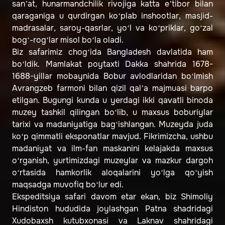
san’at, hunarmandchilik rivojiga katta e’tibor bilan
qaraganiga u qurdirgan ko‘plab inshootlar, masjid-
madrasalar, saroy-qasrlar, yo‘l va ko‘priklar, go‘zal
bog‘-rog‘lar misol bo‘la oladi.
Biz safarimiz chog‘ida Bangladesh davlatida ham
bo‘ldik. Mamlakat poytaxti Dakka shahrida 1678-
1688-yillar mobaynida Bobur avlodlaridan bo‘lmish
Avrangzeb farmoni bilan qizil qal’a majmuasi barpo
etilgan. Bugungi kunda u yerdagi ikki qavatli binoda
muzey tashkil qilingan bo‘lib, u maxsus boburiylar
tarixi va madaniyatiga bag‘ishlangan. Muzeyda juda
ko‘p qimmatli eksponatlar mavjud. Fikrimizcha, ushbu
madaniyat va ilm-fan maskanini kelajakda maxsus
o‘rganish, yurtimizdagi muzeylar va mazkur dargoh
o‘rtasida hamkorlik aloqalarini yo‘lga qo‘yish
maqsadga muvofiq bo‘lur edi.
Ekspeditsiya safari davom etar ekan, biz Shimoliy
Hindiston hududida joylashgan Patna shadridagi
Xudobaxsh kutubxonasi va Laknav shahridagi