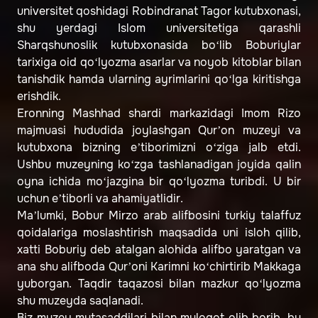
universitet qoshidagi Robindranat Tagor kutubxonasi,
shu yerdagi Islom universitetiga qarashli
Sharqshunoslik kutubxonasida bo‘lib Boburiylar
tarixiga oid qo‘lyozma asarlar va noyob kitoblar bilan
tanishdik hamda ularning ayrimlarini qo‘lga kiritishga
erishdik.
Eronning Mashhad shardi markazidagi Imom Rizo
majmuasi hududida joylashgan Qur’on muzeyi va
kutubxona bizning e’tiborimizni o‘ziga jalb etdi.
Ushbu muzeyning ko‘zga tashlanadigan joyida qalin
oyna ichida mo‘jazgina bir qo‘lyozma turibdi. U bir
uchun e’tiborli va ahamiyatlidir.
Ma’lumki, Bobur Mirzo arab alifbosini turkiy talaffuz
qoidalariga moslashtirish maqsadida uni isloh qilib,
xatti Boburiy deb atalgan alohida alifbo yaratgan va
ana shu alifboda Qur’oni Karimni ko‘chirtirib Makkaga
yuborgan. Taqdir taqazosi bilan mazkur qo‘lyozma
shu muzeyda saqlanadi.
Biz muzey mutasaddilari bilan muloqot olib borib, bu