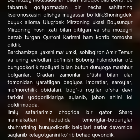
tabarruk qo‘lyozmadan bir necha sahifaning
kseronusxasini olishga muyassar bo‘ldik.Shuningdek,
buyuk alloma Ulug‘bek Mirzoning ukasi Boysunqur
Mirzoning husni xati bilan bitilgan va shu muzeyni
bezab turgan Qur’oni Karimni ham ko‘rib tomosha
qildik.
Barchamizga yaxshi ma’lumki, sohibqiron Amir Temur
va uning avlodlari bo‘lmish Boburiy hukmdorlar o‘z
bunyodkorlik faoliyati bilan butun dunyoga mashhur
bolganlar. Oradan zamonlar o‘tishi bilan ular
tomonidan yaratilgan beqiyos imoratlar, saroylar,
me’morchilik obidalari, bog‘-u rog‘lar o‘sha davr
tarixini yodgorliklariga aylanib, jahon ahlini lol
qoldirmoqda.
Ilmiy safarlarimiz chog‘ida bir qator Sharq
mamlakatlari hududida temuriylar-boburiylar
shuhratining bunyodkorlik belgilari asrlar davomida
saqlanib kelayotganini ko‘rib behad quvondik.