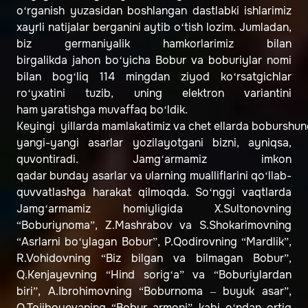
o‘rganish yuzasidan boshlangan dastlabki ishlarimiz
xayrli natijalar berganini aytib o‘tish lozim. Jumladan,
biz germaniyalik hamkorlarimiz bilan
birgalikda jahon bo‘yicha Bobur va boburiylar nomi
bilan bog‘liq 114 mingdan ziyod ko‘rsatgichlar
ro‘yxatini tuzib, uning elektron variantini
ham yaratishga muvaffaq bo‘ldik.
Keyingi yillarda mamlakatimiz va chet ellarda boburshun
yangi-yangi asarlar yozilayotgani bizni, ayniqsa,
quvontiradi. Jamg‘armamiz imkon
qadar bunday asarlar va ularning mualliflarini qo‘llab-
quvvatlashga harakat qilmoqda. So‘nggi vaqtlarda
Jamg‘armamiz homiyligida X.Sultonovning
“Boburiynoma”, Z.Mashrabov va S.Shokarimovning
“Asrlarni bo‘ylagan Bobur”, P.Qodirovning “Mardlik”,
R.Vohidovning “Biz bilgan va bilmagan Bobur”,
Q.Kenjayevning “Hind sorig‘a” va “Boburiylardan
biri”, A.Ibrohimovning “Boburnoma – buyuk asar”,
O.Tojiboyevaning “Bobur armoni” kabi o‘ndan ortiq