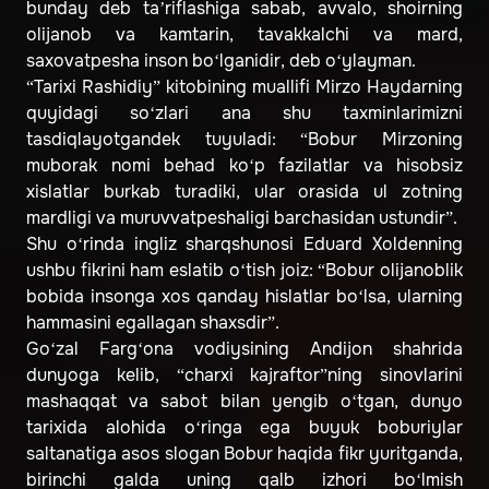
bunday deb ta’riflashiga sabab, avvalo, shoirning
olijanob va kamtarin, tavakkalchi va mard,
saxovatpesha inson bo‘lganidir, deb o‘ylayman.
“Tarixi Rashidiy” kitobining muallifi Mirzo Haydarning
quyidagi so‘zlari ana shu taxminlarimizni
tasdiqlayotgandek tuyuladi: “Bobur Mirzoning
muborak nomi behad ko‘p fazilatlar va hisobsiz
xislatlar burkab turadiki, ular orasida ul zotning
mardligi va muruvvatpeshaligi barchasidan ustundir”.
Shu o‘rinda ingliz sharqshunosi Eduard Xoldenning
ushbu fikrini ham eslatib o‘tish joiz: “Bobur olijanoblik
bobida insonga xos qanday hislatlar bo‘lsa, ularning
hammasini egallagan shaxsdir”.
Go‘zal Farg‘ona vodiysining Andijon shahrida
dunyoga kelib, “charxi kajraftor”ning sinovlarini
mashaqqat va sabot bilan yengib o‘tgan, dunyo
tarixida alohida o‘ringa ega buyuk boburiylar
saltanatiga asos slogan Bobur haqida fikr yuritganda,
birinchi galda uning qalb izhori bo‘lmish