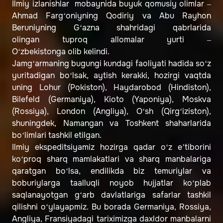
Ilmiy izlanishlar mobaynida buyuk qomusiy olimlar –
Ahmad Farg‘oniyning Qodiriy va Abu Rayhon
Beruniyning G‘azna shahridagi qabrlarida
olingan tuproq allomalar yurti –
O‘zbekistonga olib kelindi.
Jamg‘armaning bugungi kundagi faoliyati hadida so‘z
yuritadigan bo‘lsak, aytish kerakki, hozirgi vaqtda
uning Lohur (Pokiston), Haydarobod (Hindiston),
Bilefeld (Germaniya), Kioto (Yaponiya), Moskva
(Rossiya), London (Angliya), O‘sh (Qirg‘iziston),
shuningdek, Namangan va Toshkent shaharlarida
bo‘limlari tashkil etilgan.
Ilmiy ekspeditsiyamiz hozirga qadar o‘z e’tiborini
ko‘proq sharq mamlakatlari va sharq manbalariga
qaratgan bo‘lsa, endilikda biz temuriylar va
boburiylarga taalluqli noyob hujjatlar ko‘plab
saqlanayotgan g‘arb davlatlariga safarlar tashkil
qilishni o‘ylayapmiz. Bu borada Germaniya, Rossiya,
Angliya, Fransiyadagi tariximizga daxldor manbalarni