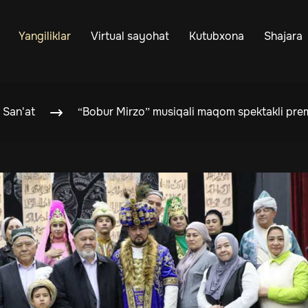
Yangiliklar
Virtual sayohat
Kutubxona
Shajara
San'at
“Bobur Mirzo” musiqali maqom spektakli prem