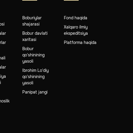
g
Boburiylar
Fond haqida
osi
shajarasi
Xalqaro ilmiy
lar
Bobur davlati
ekspeditsiya
xaritasi
rlar
Platforma haqida
Bobur
qo'shinining
ali
yasoli
alar
Ibrohim Lo'diy
iya
qo'shinining
i
yasoli
Panipat jangi
oslik