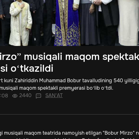
irzo” musiqali maqom spektak
i o‘tkazildi
rt kuni Zahiriddin Muhammad Bobur tavalludining 540 yilligi
musiqali maqom spektakli premyerasi bo‘lib o‘tdi.
2440
SAN'AT
7:08
gi musiqali maqom teatrida namoyish etilgan "Bobur Mirzo" n