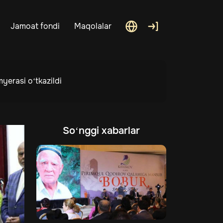
Jamoat fondi
Maqolalar
yerasi o‘tkazildi
So‘nggi xabarlar