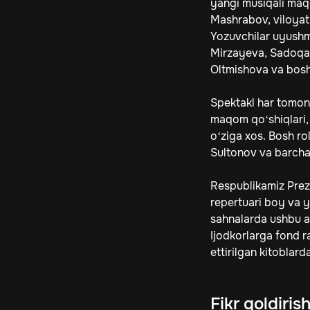
yangi musiqali maq
Mashrabov, viloyat 
Yozuvchilar uyushm
Mirzayeva, Sadoqat
Oltmishova va boshq
Spektakl har tomonl
maqom qo‘shiqlari, 
o‘ziga xos. Bosh ro
Sultonov va barcha
Respublikamiz Prezi
repertuari boy va y
sahnalarda ushbu a
Ijodkorlarga fond r
ettirilgan kitoblard
Fikr qoldiris