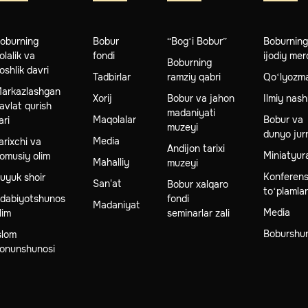
oburning
Bobur
“Bog‘i Bobur”
Boburnin
olalik va
fondi
ijodiy mer
Boburning
oshlik davri
Tadbirlar
ramziy qabri
Qo‘lyozma
arkazlashgan
Xorij
Bobur va jahon
Ilmiy nash
avlat qurish
madaniyati
Maqolalar
Bobur va
ari
muzeyi
dunyo jurn
Media
arixchi va
Andijon tarixi
Miniatyur
omusiy olim
Mahalliy
muzeyi
Konferens
uyuk shoir
San'at
Bobur xalqaro
to‘plamlar
dabiyotshunos
fondi
Madaniyat
Media
lim
seminarlar zali
Boburshun
slom
onunshunosi