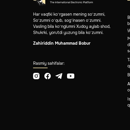
Har vaqtki ko‘rgasen mening so‘zumni,
B
So‘zumni o‘qub, sog‘inasen o‘zumni.
b
Vasling bila ko‘nglumni Xudoy aylab shod,
y
Shukrki, yorutdi yuzung bila ko‘zumni.
M
Zahiriddin Muhammad Bobur
d
s
T
Rasmiy sahifalar:
q
B
A
o
I
q