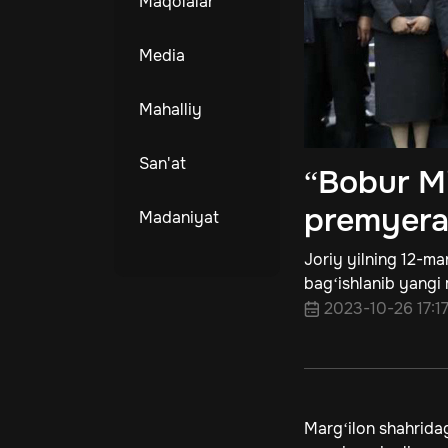
Maqolalar
Media
Mahalliy
San'at
“Bobur M
premyeras
Madaniyat
Joriy yilning 12-ma
bagʻishlanib yangi 
2023-10-26 17:1
Margʻilon shahrida