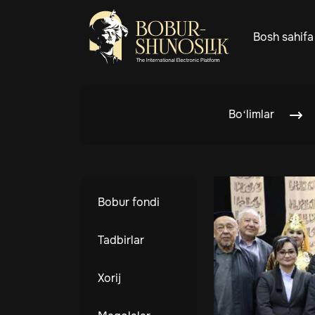
Bosh sahifa
Bo‘limlar
Bobur fondi
Tadbirlar
Xorij