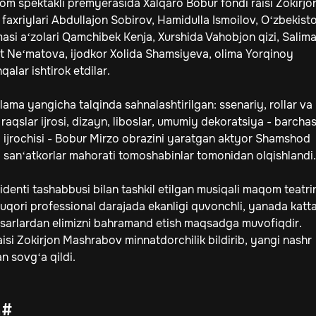
om spektakli premyerasida Xalqaro Bobur fondi raisi Zokirjo
faxriylari Abdullajon Sobirov, Hamidulla Ismoilov, O‘zbekist
asi a‘zolari Qamchibek Kenja, Xurshida Vahobjon qizi, Salim
 Ne‘matova, ijodkor Xolida Shamsiyeva, olima Yorqinoy
alar ishtirok etdilar.
ama yangicha talqinda sahnalashtirilgan: ssenariy, rollar va
raqslar ijrosi, dizayn, liboslar, umumiy dekoratsiya - barchas
l ijrochisi - Bobur Mirzo obrazini yaratgan aktyor Shamshod
 san‘atkorlar mahorati tomoshabinlar tomonidan olqishlandi.
denti tashabbusi bilan tashkil etilgan musiqali maqom teatri
uqori professional darajada ekanligi quvonchli, yanada katt
sarlardan elimizni bahramand etish maqsadga muvofiqdir.
aisi Zokirjon Mashrabov minnatdorchilik bildirib, yangi nashr
an sovg‘a qildi.
h#