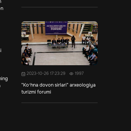
n
on
a
i
2023-10-26 17:23:29
1997
ning
"Ko‘hna dovon sirlari" arxeologiya
a
turizmi forumi